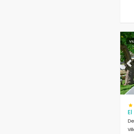
VI
Pr
El
De
Vil