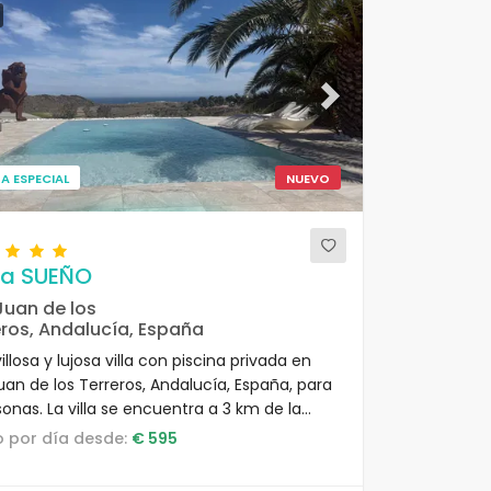
ous
Next
A ESPECIAL
NUEVO
a SUEÑO
Juan de los
eros, Andalucía, España
llosa y lujosa villa con piscina privada en
uan de los Terreros, Andalucía, España, para
onas. La villa se encuentra a 3 km de la
de la Entrevista.
io por día desde:
€ 595