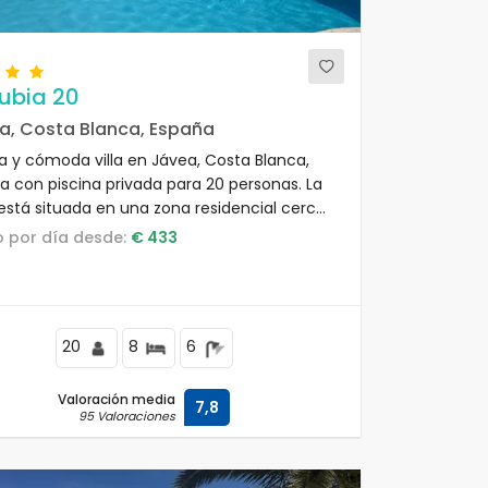
ubia 20
a, Costa Blanca, España
a y cómoda villa en Jávea, Costa Blanca,
a con piscina privada para 20 personas. La
está situada en una zona residencial cerca
 playa, a pocos pasos de restaurantes, bares
io por día desde:
€ 433
ermercados, a 1 km de la playa de El Arenal,
, y a 1 km del Mar Mediterráneo, Jávea.
20
8
6
Valoración media
7,8
95 Valoraciones