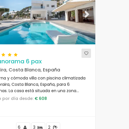
ous
Next
Panorama 6 pax
ira, Costa Blanca, España
na y cómoda villa con piscina climatizada
raira, Costa Blanca, España, para 6
nas. La casa está situada en una zona
ncial y con colinas, a 4 km de la Playa de
io por día desde:
€ 608
lla.
6
3
2