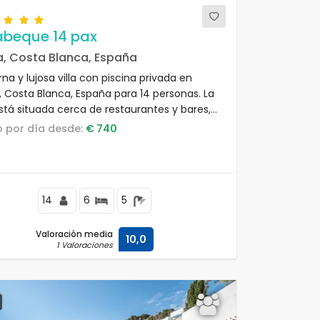
Jabeque 14 pax
a, Costa Blanca, España
a y lujosa villa con piscina privada en
, Costa Blanca, España para 14 personas. La
está situada cerca de restaurantes y bares,
metros de la playa de Les Marines y a 25
io por día desde:
€ 740
s del Mediterráneo.
14
6
5
Valoración media
10,0
1 Valoraciones