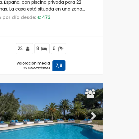
a, España, con piscina privada para 22
nas. La casa está situada en una zona
encial de playa, cerca de restaurantes,
io por día desde:
€ 473
 y supermercados, a 1 km de la playa de El
, Jávea, y a 1 km del Mediterráneo, Jávea.
22
8
6
Valoración media
7,8
95 Valoraciones
ous
Next