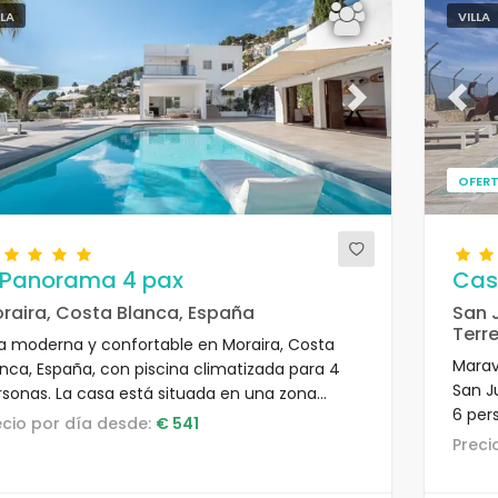
LLA
VILLA
evious
Next
Previ
OFERT
l Panorama 4 pax
Cas
raira, Costa Blanca, España
San 
Terr
lla moderna y confortable en Moraira, Costa
Maravi
anca, España, con piscina climatizada para 4
San J
rsonas. La casa está situada en una zona
6 pers
sidencial y montañosa, a 4 km de la Playa de
recio por día desde:
€ 541
playa 
mpolla.
Prec