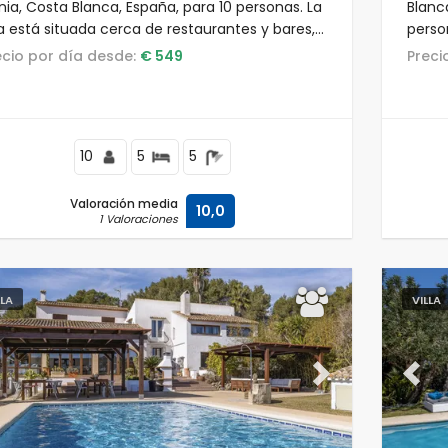
ia, Costa Blanca, España, para 10 personas. La
Blanc
la está situada cerca de restaurantes y bares,
perso
25 m de la playa de Les Marines y a 0,025 km
resid
recio por día desde:
€ 549
Prec
l Mar Mediterráneo.
bares
Arenal
10
5
5
Valoración media
10,0
1 Valoraciones
LLA
VILLA
evious
Next
Previ