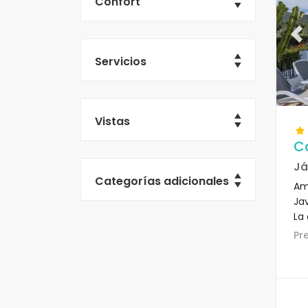
Confort
Pr
Servicios
Vistas
C
Já
Categorías adicionales
Am
Ja
La
cer
P