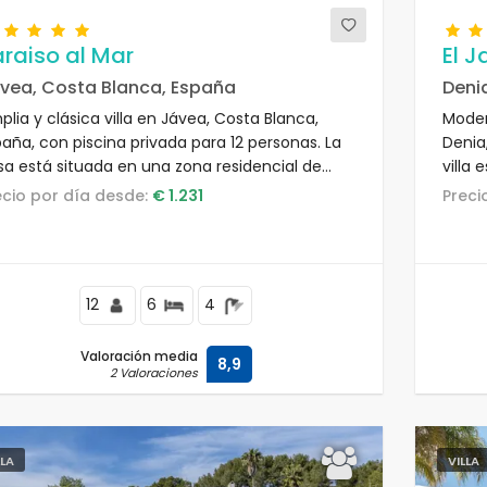
raiso al Mar
El 
vea, Costa Blanca, España
Deni
lia y clásica villa en Jávea, Costa Blanca,
Modern
aña, con piscina privada para 12 personas. La
Denia
sa está situada en una zona residencial de
villa 
aya, a 100 metros de la Playa Ambolo y a 50
a 25 
recio por día desde:
€ 1.231
Prec
tros del Mediterráneo, Jávea.
metro
12
6
4
Valoración media
8,9
2 Valoraciones
LLA
VILLA