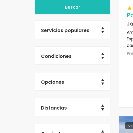
Pa
Já
Servicios populares
Amp
Esp
ca
pl
P
Condiciones
me
Opciones
Distancias
VI