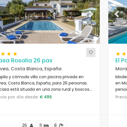
evious
Next
Previ
asa Rosalia 26 pax
El 
vea, Costa Blanca, España
Mora
plia y cómoda villa con piscina privada en
Moder
vea, Costa Blanca, España, para 26 personas.
en Mo
 casa está situada en una zona rural y boscosa
perso
ca de la playa.
reside
recio por día desde:
€ 486
Prec
L'Ampo
26
11
8