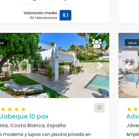
Valoración media
8,1
94 Valoraciones
LLA
VILLA
evious
Next
Previ
 Jabeque 10 pax
Ads
nia, Costa Blanca, España
Jáve
la moderna y lujosa con piscina privada en
Ampli