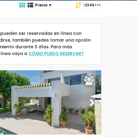
1
2
3
4
5
>
>>
pueden ser reservadas en línea con
idirse, también puedes tomar una opción
amiento durante 3 días. Para más
 línea vaya a
CÓMO PUEDO RESERVAR?
ous
Next