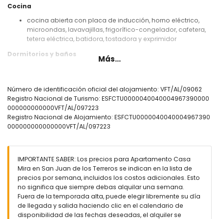
Cocina
cocina abierta con placa de inducción, horno eléctrico,
microondas, lavavajillas, frigorífico-congelador, cafetera,
tetera eléctrica, batidora, tostadora y exprimidor
Dormitorios y baños
Más...
dormitorio con aire acondicionado y cama tamaño queen
(200 por 160 cm)
dormitorio con aire acondicionado y 2 camas individuales
Número de identificación oficial del alojamiento: VFT/AL/09062
(200 por 90 cm)
Registro Nacional de Turismo: ESFCTU0000040040004967390000
baño en suite con lavabo, ducha, inodoro y secador de
000000000000VFT/AL/097223
pelo
Registro Nacional de Alojamiento: ESFCTU0000040040004967390
baño con lavabo, ducha e inodoro
000000000000000VFT/AL/097223
Exterior del apartamento
terreno cerrado
IMPORTANTE SABER: Los precios para Apartamento Casa
piscina comunitaria
Mira en San Juan de los Terreros se indican en la lista de
piscina infantil
precios por semana, incluidos los costos adicionales. Esto
jardín comunitario con césped y árboles
no significa que siempre debas alquilar una semana.
parque infantil
Fuera de la temporada alta, puede elegir libremente su día
terraza cubierta
de llegada y salida haciendo clic en el calendario de
plaza de aparcamiento privada y cubierta
disponibilidad de las fechas deseadas, el alquiler se