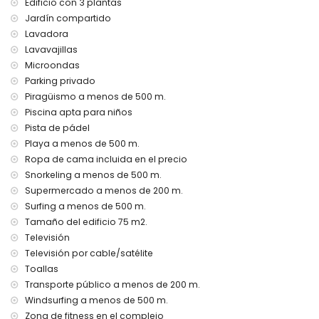
Edificio con 3 plantas
Instalaciones/servicios comunitarios con cargo adicional
Jardín compartido
zona de fitness y cancha de pádel
Lavadora
Entretenimiento y actividades de ocio para sus vacaciones
Lavavajillas
en San Juan de los Terreros, Andalucía
Microondas
Parking privado
paseo marítimo (a menos de 500 metros de la casa)
parque acuático (Agua Vera) (a menos de 10 kilómetros de
Piragüismo a menos de 500 m.
la casa)
Piscina apta para niños
Pista de pádel
Lugares de interés y cultura en San Juan de los Terreros,
Playa a menos de 500 m.
Andalucía
Ropa de cama incluida en el precio
castillo, ruinas, monumento y lugar histórico (a menos de 5
Snorkeling a menos de 500 m.
kilómetros del alojamiento)
Supermercado a menos de 200 m.
museo y iglesia (a menos de 25 kilómetros del
Surfing a menos de 500 m.
alojamiento)
Tamaño del edificio 75 m2.
Deportes
Televisión
tenis, ciclismo de montaña, ciclismo, piragüismo, buceo,
Televisión por cable/satélite
esnórquel, surf y windsurf (a menos de 1000 metros del
Toallas
apartamento)
Transporte público a menos de 200 m.
golf (Aguilón Golf) (a menos de 5 kilómetros del
Windsurfing a menos de 500 m.
apartamento)
Zona de fitness en el complejo