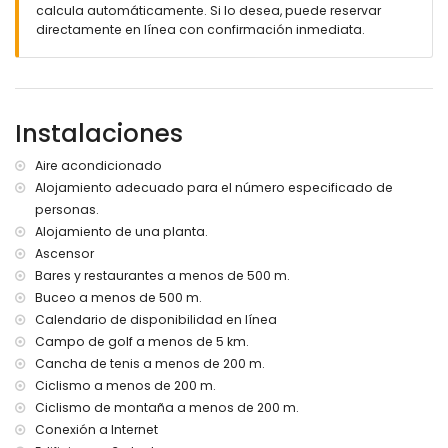
calcula automáticamente. Si lo desea, puede reservar
Más información
directamente en línea con confirmación inmediata.
pueblo más cercano: San Juan de los Terreros (a menos
de 1000 metros del apartamento)
ribera o costa más cercana a menos de 500 metros del
apartamento
playa más cercana a menos de 500 metros del
Instalaciones
apartamento
aeropuerto más cercano: Alicante (> 100 kilómetros)
Aire acondicionado
segundo aeropuerto más cercano: Almería/Murcia (a
Alojamiento adecuado para el número especificado de
menos de 100 kilómetros del apartamento)
personas.
transporte público cercano: autobús a menos de 200
metros y tren a menos de 15 kilómetros
Alojamiento de una planta.
no se permiten mascotas
Ascensor
El edificio donde se encuentra el alojamiento tiene
Bares y restaurantes a menos de 500 m.
ascensor.
Buceo a menos de 500 m.
El alojamiento es muy adecuado para familias con niños.
Calendario de disponibilidad en línea
Instalaciones y servicios privados incluidos en el precio del
Campo de golf a menos de 5 km.
alquiler
Cancha de tenis a menos de 200 m.
Ciclismo a menos de 200 m.
internet (WiFi)
aspiradora
Ciclismo de montaña a menos de 200 m.
ropa de cama y toallas
Conexión a Internet