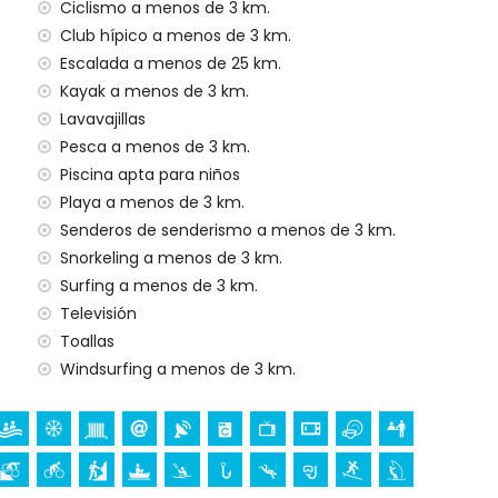
Ciclismo a menos de 3 km.
Club hípico a menos de 3 km.
Escalada a menos de 25 km.
gencia 24 horas
Kayak a menos de 3 km.
onado
Lavavajillas
Pesca a menos de 3 km.
Piscina apta para niños
Playa a menos de 3 km.
Senderos de senderismo a menos de 3 km.
a sus vacaciones en Benitachell, Costa Blanca
Snorkeling a menos de 3 km.
Surfing a menos de 3 km.
Televisión
, Costa Blanca
Toallas
Benitachell), lugar histórico (Pueblo Histórico y
Windsurfing a menos de 3 km.
l alojamiento)
(Parroquia de Santa María Magdalena, Benitachell),
uina (Torre del Cap d'Or) y monumento (Castell de
ros del alojamiento)
nos de 25 kilómetros del alojamiento)