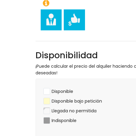
Deportes
tenis, equitación, senderismo, ciclismo d
snorkel, surf y windsurf (a menos de 5 k
golf (Club de Golf Jávea) y esquí acuát
escalada (a menos de 25 kilómetros del
Disponibilidad
¡Puede calcular el precio del alquiler haciendo c
deseadas!
Disponible
Disponible bajo petición
Llegada no permitida
Indisponible