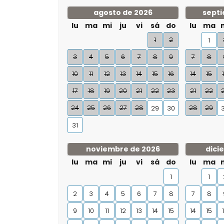
agosto de 2026
septi
lu
ma
mi
ju
vi
sá
do
lu
ma
1
2
1
3
4
5
6
7
8
9
7
8
10
11
12
13
14
15
16
14
15
17
18
19
20
21
22
23
21
22
24
25
26
27
28
28
29
29
30
31
noviembre de 2026
dici
lu
ma
mi
ju
vi
sá
do
lu
ma
1
1
2
3
4
5
6
7
8
7
8
9
10
11
12
13
14
15
14
15