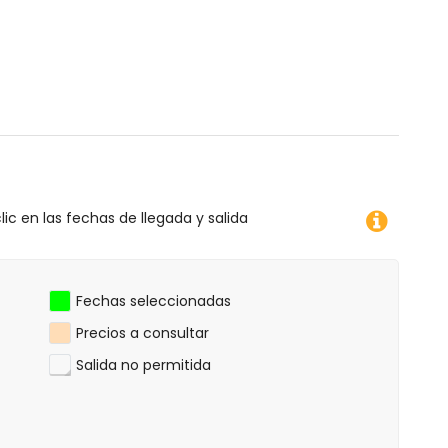
e montaña, ciclismo, piragüismo, kayak, pesca, buceo,
ilómetros del apartamento)
ico (a menos de 10 kilómetros del apartamento)
 apartamento)
lic en las fechas de llegada y salida
Fechas seleccionadas
Precios a consultar
Salida no permitida