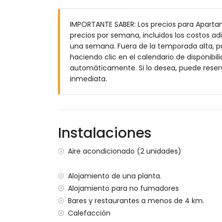
piscina infantil
jardín comunitario con árboles
IMPORTANTE SABER: Los precios para Apartame
terraza
precios por semana, incluidos los costos adi
ducha exterior
una semana. Fuera de la temporada alta, pue
zona de estar exterior y área de comedor
haciendo clic en el calendario de disponibili
espacio de aparcamiento comunitario
automáticamente. Si lo desea, puede reser
Más información
inmediata.
pueblo más cercano: Poble Nou de Benita
orilla o ribera más cercana: Mediterráne
playa más cercana: Cala Moraig (a meno
puerto más cercano: El Portet, Moraira (
Instalaciones
parque más cercano: Circle Park, Morair
aeropuerto más cercano: Alicante (a me
Aire acondicionado (2 unidades)
segundo aeropuerto más cercano: Valenc
no se permite fumar
Alojamiento de una planta.
no se admiten mascotas
Alojamiento para no fumadores
El alojamiento es muy adecuado para fam
Bares y restaurantes a menos de 4 km.
Instalaciones y servicios incluidos en el pr
Calefacción