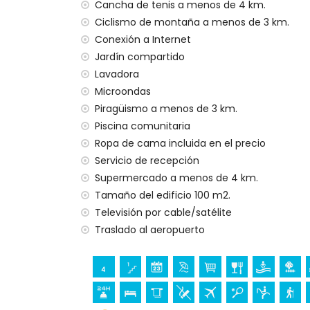
internet (WiFi)
Cancha de tenis a menos de 4 km.
plancha y tabla de planchar
Ciclismo de montaña a menos de 3 km.
ropa de cama y toallas
Conexión a Internet
servicio de recepción y servicio de emer
Jardín compartido
calefacción por aire y con aire acondici
Lavadora
Instalaciones y servicios con cargo extra
Microondas
Piragüismo a menos de 3 km.
servicio de aeropuerto
Piscina comunitaria
cama extra (a petición)
Ropa de cama incluida en el precio
Entretenimiento y actividades de ocio par
Servicio de recepción
bar (a menos de 5 kilómetros de la casa)
Supermercado a menos de 4 km.
Tamaño del edificio 100 m2.
Lugares de interés y cultura en Benitachell
Televisión por cable/satélite
edificio arquitectónico (Pueblo Histórico, 
Traslado al aeropuerto
Benitachell) (a menos de 5 kilómetros de
museo (Pueblo Histórico, Jávea), iglesia 
castillo (Castell de Teulada-Moraira), r
Teulada-Moraira) (a menos de 10 kilómet
palacio (Palacio Real de Valencia) (a me