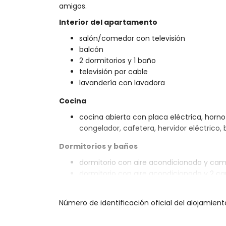
amigos.
Interior del apartamento
salón/comedor con televisión
balcón
2 dormitorios y 1 baño
televisión por cable
lavandería con lavadora
Cocina
cocina abierta con placa eléctrica, horno e
congelador, cafetera, hervidor eléctrico, 
Dormitorios y baños
dormitorio con aire acondicionado y ca
dormitorio con aire acondicionado y 2 ca
baño con lavabo individual, ducha y WC
Exterior del apartamento
Número de identificación oficial del alojamien
piscina comunitaria en forma de laguna