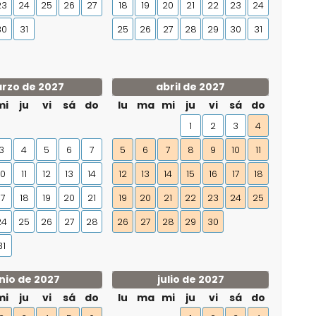
23
24
25
26
27
18
19
20
21
22
23
24
30
31
25
26
27
28
29
30
31
rzo de 2027
abril de 2027
mi
ju
vi
sá
do
lu
ma
mi
ju
vi
sá
do
1
2
3
4
3
4
5
6
7
5
6
7
8
9
10
11
10
11
12
13
14
12
13
14
15
16
17
18
17
18
19
20
21
19
20
21
22
23
24
25
24
25
26
27
28
26
27
28
29
30
31
nio de 2027
julio de 2027
mi
ju
vi
sá
do
lu
ma
mi
ju
vi
sá
do