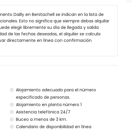
nto Dailly en Benitachell se indican en la lista de
cionales. Esto no significa que siempre debas alquilar
de elegir libremente su día de llegada y salida
 exterior
dad de las fechas deseadas, el alquiler se calcula
var directamente en línea con confirmación
chell (a menos de 3 kilómetros del apartamento)
o (a menos de 3 kilómetros del apartamento)
s de 3 kilómetros del apartamento)
a menos de 10 kilómetros del apartamento)
a (a menos de 10 kilómetros del apartamento)
nos de 100 kilómetros del apartamento)
Alojamiento adecuado para el número
ia (a menos de 100 kilómetros del apartamento)
especificado de personas.
Alojamiento en planta número 1
Asistencia telefónica 24/7
ilias con niños
Buceo a menos de 3 km.
ecio del alquiler del apartamento
Calendario de disponibilidad en línea