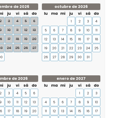
embre de 2026
octubre de 2026
mi
ju
vi
sá
do
lu
ma
mi
ju
vi
sá
do
2
3
4
5
6
1
2
3
4
9
10
11
12
13
5
6
7
8
9
10
11
16
17
18
19
20
12
13
14
15
16
17
18
23
24
25
26
27
19
20
21
22
23
24
25
30
26
27
28
29
30
31
embre de 2026
enero de 2027
mi
ju
vi
sá
do
lu
ma
mi
ju
vi
sá
do
2
3
4
5
6
1
2
3
9
10
11
12
13
4
5
6
7
8
9
10
16
17
18
19
20
11
12
13
14
15
16
17