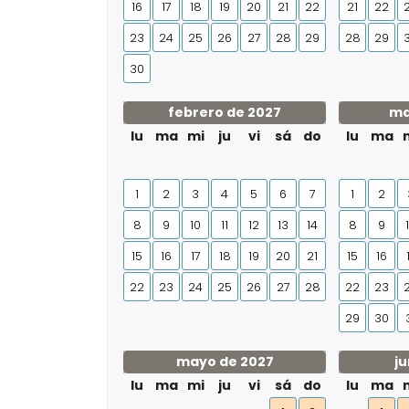
16
17
18
19
20
21
22
21
22
23
24
25
26
27
28
29
28
29
30
febrero de 2027
ma
lu
ma
mi
ju
vi
sá
do
lu
ma
1
2
3
4
5
6
7
1
2
8
9
10
11
12
13
14
8
9
15
16
17
18
19
20
21
15
16
22
23
24
25
26
27
28
22
23
29
30
mayo de 2027
ju
lu
ma
mi
ju
vi
sá
do
lu
ma