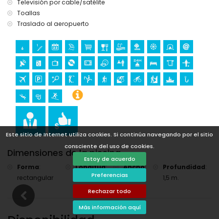
Televisión por cable/satélite
kilómetros del alojamiento)
Toallas
Deportes
Traslado al aeropuerto
Ciclismo (a menos de 1000 metros de la casa)
Tenis, golf (La Sella Golf), equitación, senderismo, ciclismo
de montaña, escalada, piragüismo, pesca, buceo, snorkel
y surf (a menos de 5 kilómetros de la casa)
Este sitio de Internet utiliza cookies. Si continúa navegando por el sitio
consciente del uso de cookies.
Dimensiones de la piscina
Estoy de acuerdo
Forma
:
Longitud
:
Ancho
:
Profundidad
:
Preferencias
rectangular
10 m.
5 m.
1,5 m.
Rechazar todo
Más información aquí