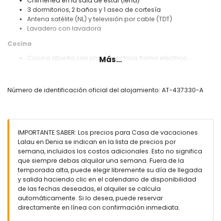
Chimenea en la sala de estar (leña)
3 dormitorios, 2 baños y 1 aseo de cortesía
Antena satélite (NL) y televisión por cable (TDT)
Lavadero con lavadora
Cocina
Cocina abierta con placa eléctrica, horno eléctrico,
Más...
microondas, lavavajillas, frigorífico-congelador, cafetera,
hervidor eléctrico, batidora, tostadora y exprimidor
Número de identificación oficial del alojamiento: AT-437330-A
Dormitorios y baños
2 dormitorios con aire acondicionado, cada uno con
cama doble y baño en suite
Dormitorio con aire acondicionado y 2 camas individuales
IMPORTANTE SABER: Los precios para Casa de vacaciones
Baño en suite con lavabo individual, ducha y WC
Lalau en Denia se indican en la lista de precios por
Baño con lavabo individual, ducha y WC
semana, incluidos los costos adicionales. Esto no significa
Exterior de esta casa de vacaciones
que siempre debas alquilar una semana. Fuera de la
temporada alta, puede elegir libremente su día de llegada
Parcela grande y cerrada
y salida haciendo clic en el calendario de disponibilidad
Piscina privada de 10m x 5m y 1.5m de profundidad
de las fechas deseadas, el alquiler se calcula
Hermoso jardín con césped, árboles y muebles de jardín
automáticamente. Si lo desea, puede reservar
con tumbonas
directamente en línea con confirmación inmediata.
2 terrazas, una de ellas cubierta
Ducha exterior