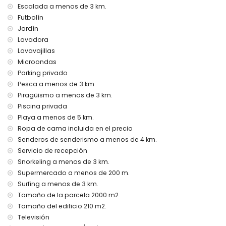
de esta casa de vacaciones
Escalada a menos de 3 km.
Internet (WiFi)
Futbolín
Plancha y tabla de planchar
Jardín
Ropa de cama y toallas
Lavadora
Servicio de recepción y servicio de emergencia 24 horas
Lavavajillas
Futbolín
Microondas
Aire acondicionado
Parking privado
Instalaciones y servicios con cargo adicional
Pesca a menos de 3 km.
Servicio de aeropuerto
Piragüismo a menos de 3 km.
Cama extra y cuna para niños (bajo demanda)
Piscina privada
Playa a menos de 5 km.
Entretenimiento y actividades de ocio para sus vacaciones
Ropa de cama incluida en el precio
en Denia, Costa Blanca
Senderos de senderismo a menos de 4 km.
Cine, teatro, discoteca, bar y paseo marítimo (Denia) (a
Servicio de recepción
menos de 5 kilómetros de la casa)
Snorkeling a menos de 3 km.
Lugares de interés y cultura en Denia, Costa Blanca
Supermercado a menos de 200 m.
Surfing a menos de 3 km.
Castillo (Portal de la Vila, Denia), ruina (Molinos de Viento,
Denia), monumento (Denia Histórica), edificio
Tamaño de la parcela 2000 m2.
arquitectónico (Denia Histórica) y lugar histórico (Denia
Tamaño del edificio 210 m2.
Histórica) (a menos de 5 kilómetros del alojamiento)
Televisión
Museo (Denia Histórica) e iglesia (Denia) (a menos de 10