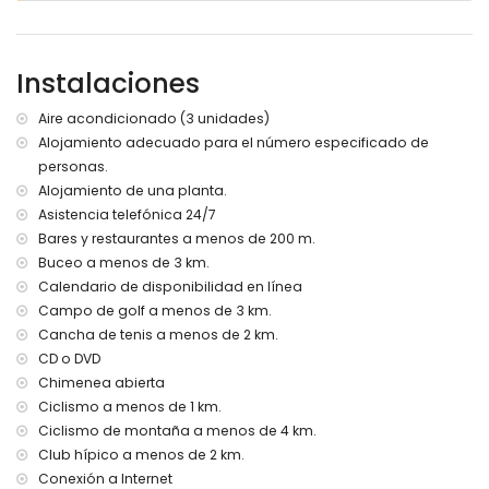
Área de estar y comedor al aire libre
Espacio de estacionamiento cubierto privado y 2 plazas
de aparcamiento privadas
Instalaciones
Más información
Aire acondicionado (3 unidades)
Pueblo más cercano: Ondara (a menos de 100 metros de la
Alojamiento adecuado para el número especificado de
casa)
personas.
Ribera o costa más cercana: Mar Mediterráneo, Denia (a
menos de 5 kilómetros de la casa)
Alojamiento de una planta.
Playa más cercana: Las Marinas, Denia (a menos de 5
Asistencia telefónica 24/7
kilómetros de la casa)
Bares y restaurantes a menos de 200 m.
Puerto más cercano: Puerto de Denia (a menos de 10
Buceo a menos de 3 km.
kilómetros de la casa)
Calendario de disponibilidad en línea
Parque más cercano: Parque del Centro de Salud (a
Campo de golf a menos de 3 km.
menos de 200 metros de la casa)
Cancha de tenis a menos de 2 km.
Aeropuerto más cercano: Alicante (a menos de 100
kilómetros de la casa)
CD o DVD
Segundo aeropuerto más cercano: Valencia (> 100
Chimenea abierta
kilómetros)
Ciclismo a menos de 1 km.
No se admiten mascotas
Ciclismo de montaña a menos de 4 km.
El alojamiento es muy adecuado para familias con niños
Club hípico a menos de 2 km.
Instalaciones y servicios incluidos en el precio de alquiler
Conexión a Internet