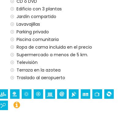
CD o DVD
ilias con niños
Edificio con 3 plantas
Jardín compartido
ecio del alquiler del apartamento
Lavavajillas
Parking privado
har
Piscina comunitaria
Ropa de cama incluida en el precio
gencia 24 horas
Supermercado a menos de 5 km.
ondicionado
Televisión
Terraza en la azotea
al
Traslado al aeropuerto
tamento)
tamento)