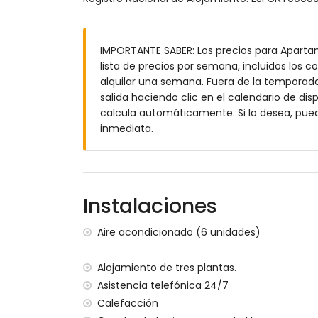
baño en suite con lavabo individual, com
baño con lavabo individual, combinación
baño en suite con lavabo individual, duch
IMPORTANTE SABER: Los precios para Apartam
baño con lavabo individual, ducha y retre
lista de precios por semana, incluidos los c
Exterior del apartamento
alquilar una semana. Fuera de la temporada 
salida haciendo clic en el calendario de disp
parcela vallada
calcula automáticamente. Si lo desea, pue
piscina comunitaria de forma de laguna
inmediata.
piscina para niños
maravilloso jardín con césped y árboles
jardín comunitario con césped y árboles
5 terrazas, de las cuales 1 está cubierta
ducha exterior
Instalaciones
zona de estar al aire libre
aparcamiento privado cubierto y cerrado
Aire acondicionado (6 unidades)
2 terrazas en la azotea
Más información
Alojamiento de tres plantas.
Asistencia telefónica 24/7
playa más cercana: El Arenal, Xàbia (a 
Calefacción
aeropuerto más cercano: Alicante (a me