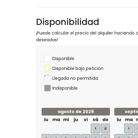
Disponibilidad
¡Puede calcular el precio del alquiler haciendo c
deseadas!
Disponible
Disponible bajo petición
Llegada no permitida
Indisponible
agosto de 2026
septi
lu
ma
mi
ju
vi
sá
do
lu
ma
1
2
1