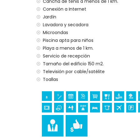
no se permiten mascotas
Cancha de tenis a menos de 1 km.
el alojamiento es muy adecuado para fam
Conexión a Internet
Jardín
Instalaciones y servicios incluidos en el pr
Lavadora y secadora
internet (WiFi)
Microondas
aspiradora y plancha con tabla de planc
Piscina apta para niños
ropa de cama y toallas
Playa a menos de 1 km.
servicio de recepción y servicio de emer
Servicio de recepción
calefacción por suelo radiante y aire ac
instalaciones de bienestar
Tamaño del edificio 150 m2.
Televisión por cable/satélite
Instalaciones y servicios con cargo adicion
Toallas
servicio de aeropuerto
Deportes
tenis (a menos de 1000 metros del apar
golf (a menos de 10 kilómetros del apar