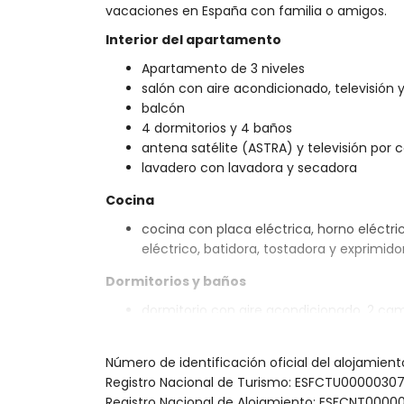
vacaciones en España con familia o amigos.
Interior del apartamento
Apartamento de 3 niveles
salón con aire acondicionado, televisión
balcón
4 dormitorios y 4 baños
antena satélite (ASTRA) y televisión por 
lavadero con lavadora y secadora
Cocina
cocina con placa eléctrica, horno eléctric
eléctrico, batidora, tostadora y exprimido
Dormitorios y baños
dormitorio con aire acondicionado, 2 cam
suite
dormitorio con aire acondicionado, 2 cam
Número de identificación oficial del alojamie
dormitorio con aire acondicionado, 2 cam
Registro Nacional de Turismo: ESFCTU00000
dormitorio con aire acondicionado, 2 cam
Registro Nacional de Alojamiento: ESFCNT0