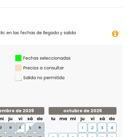
lic en las fechas de llegada y salida
Fechas seleccionadas
Precios a consultar
Salida no permitida
embre de 2026
octubre de 2026
mi
ju
vi
sá
do
lu
ma
mi
ju
vi
sá
do
2
3
6
4
5
1
2
3
4