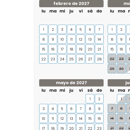
febrero de 2027
ma
lu
ma
mi
ju
vi
sá
do
lu
ma
1
2
3
4
5
6
7
1
2
8
9
10
11
12
13
14
8
9
15
16
17
18
19
20
21
15
16
22
23
22
23
24
25
26
27
28
29
30
mayo de 2027
ju
lu
ma
mi
ju
vi
sá
do
lu
ma
1
2
1
7
8
3
4
5
6
7
8
9
14
15
10
11
12
13
14
15
16
21
22
17
18
19
20
21
22
23