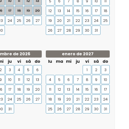
9
10
11
12
13
5
6
7
8
9
10
11
16
17
18
19
20
12
13
14
15
16
17
18
23
24
25
26
27
19
20
21
22
23
24
25
30
26
27
28
29
30
31
embre de 2026
enero de 2027
mi
ju
vi
sá
do
lu
ma
mi
ju
vi
sá
do
2
3
4
5
6
1
2
3
9
10
11
12
13
4
5
6
7
8
9
10
16
17
18
19
20
11
12
13
14
15
16
17
23
24
25
26
27
18
19
20
21
22
23
24
30
31
25
26
27
28
29
30
31