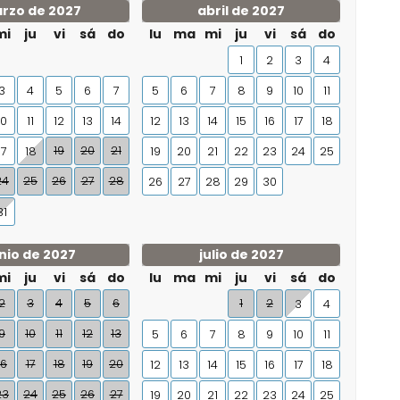
rzo de 2027
abril de 2027
mi
ju
vi
sá
do
lu
ma
mi
ju
vi
sá
do
1
2
3
4
3
4
5
6
7
5
6
7
8
9
10
11
10
11
12
13
14
12
13
14
15
16
17
18
19
20
21
17
18
19
20
21
22
23
24
25
24
25
26
27
28
26
27
28
29
30
31
nio de 2027
julio de 2027
mi
ju
vi
sá
do
lu
ma
mi
ju
vi
sá
do
2
3
4
5
6
1
2
3
4
9
10
11
12
13
5
6
7
8
9
10
11
16
17
18
19
20
12
13
14
15
16
17
18
23
24
25
26
27
19
20
21
22
23
24
25