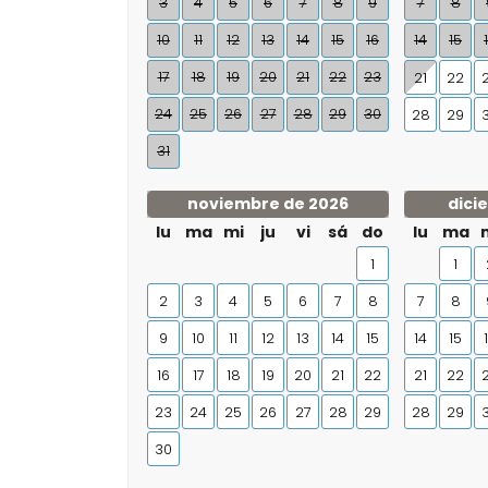
3
4
5
6
7
8
9
7
8
10
11
12
13
14
15
16
14
15
17
18
19
20
21
22
23
21
22
24
25
26
27
28
29
30
28
29
31
noviembre de 2026
dici
lu
ma
mi
ju
vi
sá
do
lu
ma
1
1
2
3
4
5
6
7
8
7
8
9
10
11
12
13
14
15
14
15
16
17
18
19
20
21
22
21
22
23
24
25
26
27
28
29
28
29
30