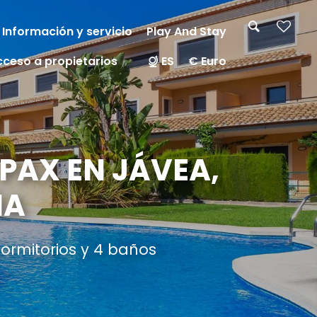
Información y servicio
Play And Stay
cceso a propietarios
ES
€ Euro
PAX EN JÁVEA,
ÑA
ormitorios y 4 baños