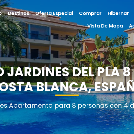
o
Destinos
Oferta Especial
Comprar
Hibernar
Vista De Mapa
A
JARDINES DEL PLA 8 
OSTA BLANCA, ESPA
nes Apartamento para 8 personas con 4 d