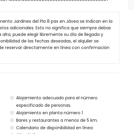
binación de bañera/ducha, bidé y retrete
 de bañera/ducha, bidé y retrete
a y retrete
ento Jardines del Pla 8 pax en Jávea se indican en la
te
ostos adicionales. Esto no significa que siempre debas
alta, puede elegir libremente su día de llegada y
onibilidad de las fechas deseadas, el alquiler se
de reservar directamente en línea con confirmación
 y muebles de jardín con tumbonas
Alojamiento adecuado para el número
especificado de personas.
Alojamiento en planta número 1
Bares y restaurantes a menos de 5 km.
menos de 1000 metros del apartamento)
Calendario de disponibilidad en línea
nos de 100 kilómetros del apartamento)