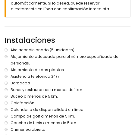
automáticamente. Si lo desea, puede reservar
Exterior de esta casa de vacaciones
directamente en línea con confirmación inmediata.
parcela grande y cerrada
piscina privada de 10m x 5m y 2m de profundidad
jardín con grava, árboles y mobiliario de jardín con
tumbonas
Instalaciones
invernadero / jardín de invierno
4 terrazas, de las cuales 2 cubiertas
Aire acondicionado (5 unidades)
barbacoa
Alojamiento adecuado para el número especificado de
ducha exterior
zona de estar exterior y zona de comedor exterior
personas.
4 plazas de aparcamiento privadas
Alojamiento de dos plantas.
Asistencia telefónica 24/7
Más información
Barbacoa
pueblo más cercano: Jávea (a menos de 3 kilómetros de
Bares y restaurantes a menos de 1 km.
la casa)
Buceo a menos de 5 km.
orilla o ribera más cercana: Mar Mediterráneo, Jávea (a
Calefacción
menos de 4 kilómetros de la casa)
Calendario de disponibilidad en línea
playa más cercana: La Grava, Jávea (a menos de 4
kilómetros de la casa)
Campo de golf a menos de 5 km.
puerto más cercano: Aduanas del Mar (a menos de 5
Cancha de tenis a menos de 5 km.
kilómetros de la casa)
Chimenea abierta
parque más cercano: Montgó, Jávea (a menos de 2