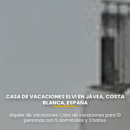
CASA DE VACACIONES ELVI EN JÁVEA, COSTA
BLANCA, ESPAÑA
Alquiler de vacaciones Casa de vacaciones para 10
personas con 5 dormitorios y 3 baños