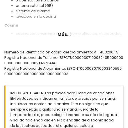
5 dormitorios y 3 baños
antena satelital (GB)
sistema de alarma
lavadora en la cocina
Cocina
cocina con encimera de gas, horno eléctrico, microondas,
Más...
lavavajillas, frigorífico con congelador, cafetera, hervidor
eléctrico, batidora, tostadora y exprimidor
Número de identificación oficial del alojamiento: VT-483200-A
Dormitorios y baños
Registro Nacional de Turismo: ESFCTU00000307100032405900000
dormitorio con aire acondicionado y cama king-size (200 x
00000000000000VT457341A1
180 cm) y baño en suite
Registro Nacional de Alojamiento: ESFCNT0000030710003240590
dormitorio con aire acondicionado y cama doble (190 x
0000000000000000000000000003
135 cm)
dormitorio con aire acondicionado y cama doble (190 x
140 cm)
IMPORTANTE SABER: Los precios para Casa de vacaciones
2 dormitorios con aire acondicionado, cada uno con 2
Elvi en Jávea se indican en la lista de precios por semana,
camas individuales (190 x 90 cm)
incluidos los costos adicionales. Esto no significa que
baño en suite con lavabo, combinación de bañera/ducha,
siempre debas alquilar una semana. Fuera de la
bidé y WC
temporada alta, puede elegir libremente su día de llegada
baño con lavabo, combinación de bañera/ducha, bidé y
y salida haciendo clic en el calendario de disponibilidad
WC
de las fechas deseadas, el alquiler se calcula
baño con lavabo, combinación de bañera/ducha y WC