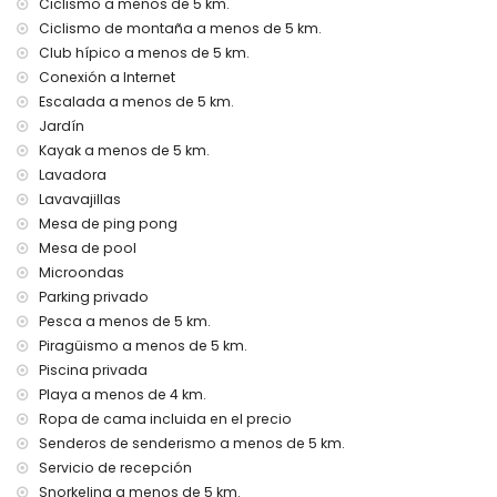
Ciclismo a menos de 5 km.
kilómetros de la casa)
Ciclismo de montaña a menos de 5 km.
aeropuerto más cercano: Alicante (a menos de 100
Club hípico a menos de 5 km.
kilómetros de la casa)
segundo aeropuerto más cercano: Valencia (> 100
Conexión a Internet
kilómetros)
Escalada a menos de 5 km.
no se admiten mascotas
Jardín
El alojamiento es muy adecuado para familias con niños
Kayak a menos de 5 km.
Instalaciones y servicios incluidos en el precio del alquiler
Lavadora
de esta casa de vacaciones
Lavavajillas
Mesa de ping pong
internet (WiFi)
plancha y tabla de planchar
Mesa de pool
ropa de cama y toallas
Microondas
servicio de recepción y servicio de emergencia 24 horas
Parking privado
mesa de billar y ping pong
Pesca a menos de 5 km.
calefacción central y aire acondicionado
Piragüismo a menos de 5 km.
Instalaciones y servicios con cargo adicional
Piscina privada
Playa a menos de 4 km.
cama/cuna para niños (bajo demanda)
Ropa de cama incluida en el precio
Entretenimiento y actividades de ocio para sus vacaciones
Senderos de senderismo a menos de 5 km.
en Jávea, Costa Blanca
Servicio de recepción
discoteca, bar y paseo (Paseo Marítimo) (a menos de 5
Snorkeling a menos de 5 km.