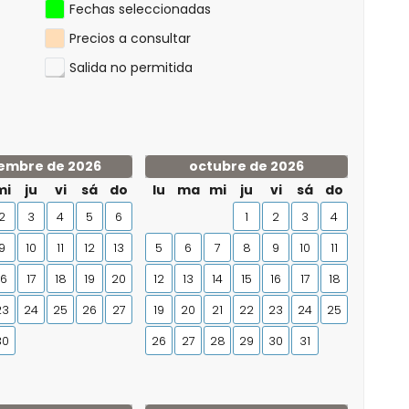
Fechas seleccionadas
Precios a consultar
Salida no permitida
embre de 2026
octubre de 2026
mi
ju
vi
sá
do
lu
ma
mi
ju
vi
sá
do
2
3
4
5
6
1
2
3
4
9
10
11
12
13
5
6
7
8
9
10
11
16
17
18
19
20
12
13
14
15
16
17
18
23
24
25
26
27
19
20
21
22
23
24
25
30
26
27
28
29
30
31