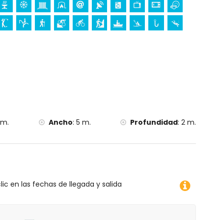
ea, Jávea), edificio arquitectónico (Pueblo de Jávea,
 y Jávea) (a menos de 5 kilómetros del alojamiento)
nos de 10 kilómetros del alojamiento)
 senderismo, ciclismo de montaña, ciclismo, escalada,
 surf y windsurf (a menos de 5 kilómetros de la casa)
 de la casa)
 m.
Ancho
:
5 m.
Profundidad
:
2 m.
lic en las fechas de llegada y salida