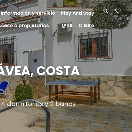
Información y servicio
Play And Stay
cceso a propietarios
ES
€ Euro
JÁVEA, COSTA
4 dormitorios y 2 baños