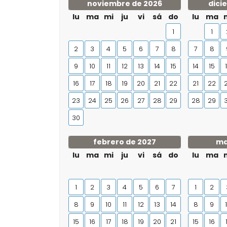
noviembre de 2026
dici
lu
ma
mi
ju
vi
sá
do
lu
ma
1
1
2
3
4
5
6
7
8
7
8
9
10
11
12
13
14
15
14
15
16
17
18
19
20
21
22
21
22
23
24
25
26
27
28
29
28
29
30
febrero de 2027
ma
lu
ma
mi
ju
vi
sá
do
lu
ma
1
2
3
4
5
6
7
1
2
8
9
10
11
12
13
14
8
9
15
16
17
18
19
20
21
15
16