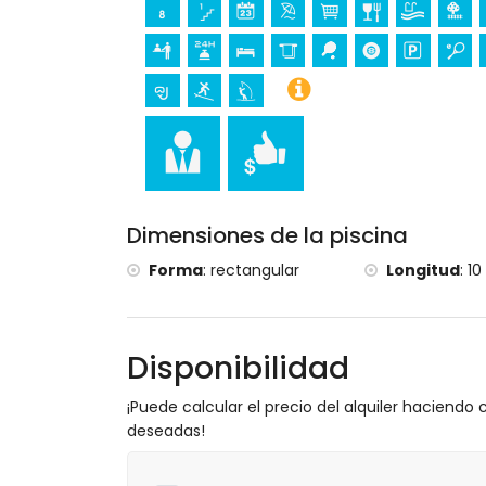
Viento, Jávea), monumento (Pueblo de Jáv
Jávea), lugar histórico (Pueblo de Jávea
castillo (Portal de la Vila y Denia) (a me
Deportes
tenis, golf (La Sella, Denia), equitación,
piragüismo, kayak, pesca, buceo, snorkel,
esquí acuático (a menos de 10 kilómetros
Dimensiones de la piscina
Forma
:
rectangular
Longitud
:
10
Disponibilidad
¡Puede calcular el precio del alquiler haciendo c
deseadas!