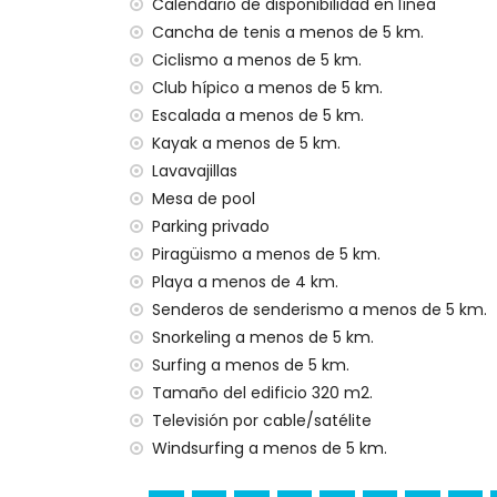
segundo aeropuerto más cercano: Valenci
Calendario de disponibilidad en línea
no se admiten mascotas
Cancha de tenis a menos de 5 km.
el alojamiento es muy adecuado para fam
Ciclismo a menos de 5 km.
Club hípico a menos de 5 km.
Instalaciones y servicios incluidos en el pr
Escalada a menos de 5 km.
internet (WiFi)
Kayak a menos de 5 km.
plancha y tabla de planchar
Lavavajillas
ropa de cama y toallas
Mesa de pool
servicio de recepción y servicio de emer
mesa de billar y ping-pong
Parking privado
calefacción central y aire acondicionado
Piragüismo a menos de 5 km.
Playa a menos de 4 km.
Instalaciones y servicios con costo adicion
Senderos de senderismo a menos de 5 km.
cama/cuna para niños (bajo demanda)
Snorkeling a menos de 5 km.
Entretenimiento y actividades de ocio par
Surfing a menos de 5 km.
Tamaño del edificio 320 m2.
discoteca, bar y paseo marítimo (Paseo 
Televisión por cable/satélite
Lugares de interés y cultura en Jávea, Cos
Windsurfing a menos de 5 km.
museo (Histórico de Jávea, Jávea), iglesia