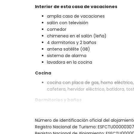
Interior de esta casa de vacaciones
amplia casa de vacaciones
salón con televisión
comedor
chimenea en el salón (leña)
4 dormitorios y 2 baños
antena satélite (GB)
sistema de alarma
lavadora en la cocina
Cocina
cocina con placa de gas, horno eléctrico, 
cafetera, hervidor eléctrico, batidora, to
Dormitorios y baños
dormitorio con aire acondicionado y cam
dormitorio con aire acondicionado y ca
Número de identificación oficial del alojamie
2 dormitorios con aire acondicionado, c
Registro Nacional de Turismo: ESFCTU00000
baño con lavabo individual, bañera con 
Registro Nacional de Alojamiento: ESFCTU0