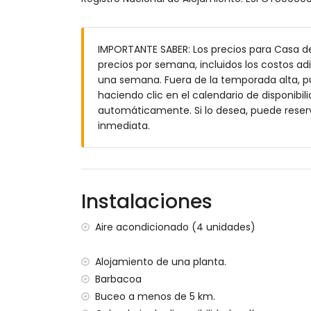
baño con lavabo individual, bañera con
Exterior de esta casa de vacaciones
IMPORTANTE SABER: Los precios para Casa de 
parcela grande y cerrada
precios por semana, incluidos los costos adi
piscina privada de 10m x 5m y 2m de pro
una semana. Fuera de la temporada alta, pue
jardín con gravilla, árboles y muebles de
haciendo clic en el calendario de disponibili
conservatorio / jardín de invierno
automáticamente. Si lo desea, puede reser
4 terrazas, de las cuales 2 son cubiertas
inmediata.
barbacoa
ducha exterior
zona de estar al aire libre y zona de come
4 plazas de aparcamiento privadas
Instalaciones
Más información
pueblo más cercano: Jávea (a menos de 3
Aire acondicionado (4 unidades)
río o orilla más cercana: Mediterráneo, 
playa más cercana: La Grava, Jávea (a m
Alojamiento de una planta.
puerto más cercano: Aduanas del Mar (a 
Barbacoa
parque más cercano: Montgó, Jávea (a m
Buceo a menos de 5 km.
aeropuerto más cercano: Alicante (a men