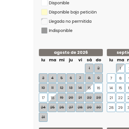
Disponible
Disponible bajo petición
Llegada no permitida
Indisponible
agosto de 2026
septi
lu
ma
mi
ju
vi
sá
do
lu
ma
1
2
1
3
4
5
6
7
8
9
7
8
10
11
12
13
14
15
16
14
15
19
20
21
22
23
17
18
21
22
24
25
26
27
28
29
30
28
29
31