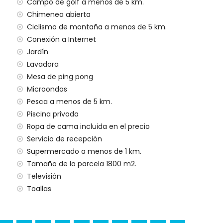
a (> 100 kilómetros)
Campo de golf a menos de 5 km.
Chimenea abierta
ilias con niños
Ciclismo de montaña a menos de 5 km.
Conexión a Internet
ecio del alquiler de esta casa de vacaciones
Jardín
Lavadora
Mesa de ping pong
Microondas
gencia 24 horas
Pesca a menos de 5 km.
Piscina privada
Ropa de cama incluida en el precio
al
Servicio de recepción
Supermercado a menos de 1 km.
a sus vacaciones en Jávea, Costa Blanca
Tamaño de la parcela 1800 m2.
Televisión
Marítimo) (a menos de 5 kilómetros de la casa)
Toallas
ta Blanca
 (Virgen de Loreto, Puerto, Jávea), ruina (Molinos de