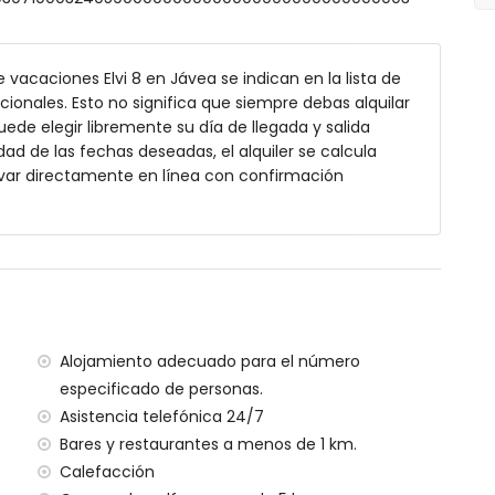
 combinación de ducha y WC
vacaciones Elvi 8 en Jávea se indican en la lista de
cionales. Esto no significa que siempre debas alquilar
fundidad
de elegir libremente su día de llegada y salida
 jardín con tumbonas
dad de las fechas deseadas, el alquiler se calcula
var directamente en línea con confirmación
dor exterior
 kilómetros de la casa)
Alojamiento adecuado para el número
Jávea (a menos de 4 kilómetros de la casa)
especificado de personas.
enos de 4 kilómetros de la casa)
Asistencia telefónica 24/7
menos de 5 kilómetros de la casa)
Bares y restaurantes a menos de 1 km.
enos de 2 kilómetros de la casa)
Calefacción
os de 100 kilómetros de la casa)