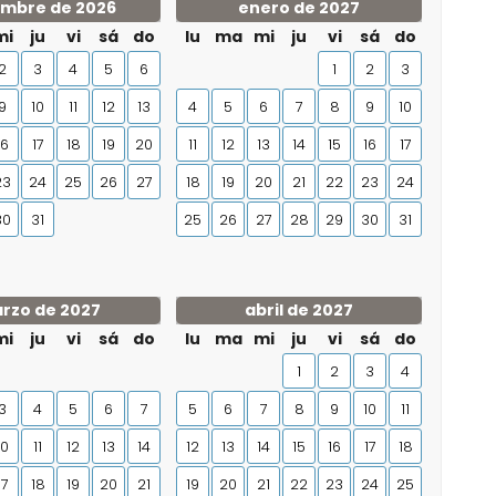
embre de 2026
enero de 2027
mi
ju
vi
sá
do
lu
ma
mi
ju
vi
sá
do
2
3
4
5
6
1
2
3
9
10
11
12
13
4
5
6
7
8
9
10
16
17
18
19
20
11
12
13
14
15
16
17
23
24
25
26
27
18
19
20
21
22
23
24
30
31
25
26
27
28
29
30
31
rzo de 2027
abril de 2027
mi
ju
vi
sá
do
lu
ma
mi
ju
vi
sá
do
1
2
3
4
3
4
5
6
7
5
6
7
8
9
10
11
10
11
12
13
14
12
13
14
15
16
17
18
17
18
19
20
21
19
20
21
22
23
24
25