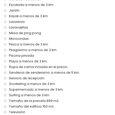
servicio de recepción
Escalada a menos de 3 km.
ping pong
Jardín
calefacción por aire y salón con aire acondicionado
Kayak a menos de 3 km.
Instalaciones y servicios con costo adicional
Lavadora
cama extra y cuna/cama para niños (a solicitud)
Lavavajillas
Mesa de ping pong
Entretenimiento y actividades de ocio para sus vacaciones
Microondas
en Jávea, Costa Blanca
Pesca a menos de 3 km.
cine, teatro, discoteca, bar, paseo marítimo (El Arenal y
Piragüismo a menos de 3 km.
Jávea) (a menos de 5 kilómetros de la casa)
Piscina privada
Visitas y cultura en Jávea, Costa Blanca
Playa a menos de 3 km.
Ropa de cama incluida en el precio
museo (Pueblo Histórico, Jávea), iglesia (San Bartolomé,
Jávea), ruina (Pueblo Histórico, Jávea), monumento
Senderos de senderismo a menos de 5 km.
(Pueblo Histórico, Jávea), edificio arquitectónico (Pueblo
Servicio de recepción
Histórico, Jávea), lugar histórico (Pueblo Histórico y Jávea)
Snorkeling a menos de 3 km.
(a menos de 5 kilómetros del alojamiento)
Supermercado a menos de 3 km.
castillo (Portal de la Vila y Denia) (a menos de 25 kilómetros
Surfing a menos de 3 km.
del alojamiento)
Tamaño de la parcela 899 m2.
Deportes
Tamaño del edificio 150 m2.
tenis (a menos de 1000 metros de la villa)
Televisión