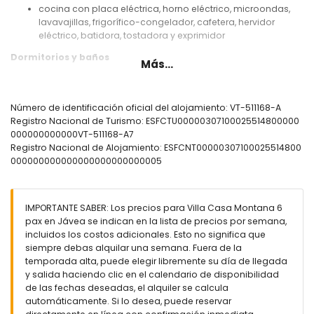
cocina con placa eléctrica, horno eléctrico, microondas,
lavavajillas, frigorífico-congelador, cafetera, hervidor
eléctrico, batidora, tostadora y exprimidor
Dormitorios y baños
Más...
dormitorio con aire acondicionado y cama king-size
(medidas 200 por 200 cm)
2 dormitorios con aire acondicionado, cada uno con
Número de identificación oficial del alojamiento: VT-511168-A
cama queen-size (medidas 200 por 160 cm)
Registro Nacional de Turismo: ESFCTU00000307100025514800000
2 baños cada uno con lavabo individual, combinación de
000000000000VT-511168-A7
bañera/ducha y WC
Registro Nacional de Alojamiento: ESFCNT00000307100025514800
000000000000000000000000005
Exterior de la villa
terreno cerrado
piscina privada de 10m x 5m y 1.5m de profundidad
IMPORTANTE SABER: Los precios para Villa Casa Montana 6
hermoso jardín con césped, grava, árboles y muebles de
pax en Jávea se indican en la lista de precios por semana,
jardín con tumbonas
incluidos los costos adicionales. Esto no significa que
2 terrazas, de las cuales 1 está cubierta
siempre debas alquilar una semana. Fuera de la
barbacoa
temporada alta, puede elegir libremente su día de llegada
zona de estar exterior y zona de comedor exterior
y salida haciendo clic en el calendario de disponibilidad
terraza en la azotea
de las fechas deseadas, el alquiler se calcula
automáticamente. Si lo desea, puede reservar
Más información