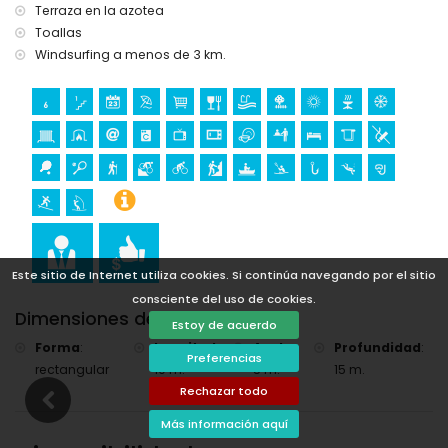
senderismo, ciclismo de montaña, ciclismo, escalada,
Terraza en la azotea
piragüismo, kayak, pesca, buceo, snorkel, surf y windsurf (a
Toallas
menos de 5 kilómetros de la villa)
Windsurfing a menos de 3 km.
golf (Club de Golf Jávea, Jávea) y equitación (a menos de
10 kilómetros de la villa)
Este sitio de Internet utiliza cookies. Si continúa navegando por el sitio
consciente del uso de cookies.
Dimensiones de la piscina
Estoy de acuerdo
Forma
:
Longitud
:
Ancho
:
Profundidad
:
Preferencias
rectangular
10 m.
5 m.
15 m.
Rechazar todo
Más información aquí