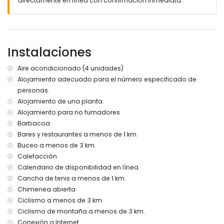
directamente en línea con confirmación inmediata.
pueblo más cercano: Jávea (a menos de 5 kilómetros de
la villa)
río o ribera más cercano: Mar Mediterráneo, Jávea (a
menos de 3 kilómetros de la villa)
playa más cercana: Cala de la Barraca, Jávea (a menos
Instalaciones
de 3 kilómetros de la villa)
puerto más cercano: Duanes del Mar, Jávea (a menos de 5
Aire acondicionado (4 unidades)
kilómetros de la villa)
Alojamiento adecuado para el número especificado de
parque más cercano: La Guardia, Jávea (a menos de 3
personas.
kilómetros de la villa)
aeropuerto más cercano: Alicante (a menos de 100
Alojamiento de una planta.
kilómetros de la villa)
Alojamiento para no fumadores
segundo aeropuerto más cercano: Valencia (> 100
Barbacoa
kilómetros)
Bares y restaurantes a menos de 1 km.
no se permite fumar
Buceo a menos de 3 km.
no se permiten mascotas
Calefacción
El alojamiento es muy adecuado para familias con niños
Calendario de disponibilidad en línea
Instalaciones y servicios incluidos en el precio del alquiler
Cancha de tenis a menos de 1 km.
de la villa
Chimenea abierta
internet (WiFi)
Ciclismo a menos de 3 km.
plancha y tabla de planchar
Ciclismo de montaña a menos de 3 km.
ropa de cama y toallas
Conexión a Internet