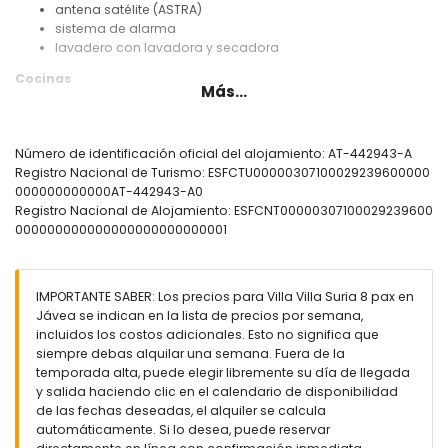
antena satélite (ASTRA)
sistema de alarma
lavadero con lavadora y secadora
Cocinas
Más...
cocina con placa eléctrica, horno eléctrico, microondas,
lavavajillas, nevera, congelador, cafetera, hervidor eléctrico,
batidora, tostadora y exprimidor
Número de identificación oficial del alojamiento: AT-442943-A
cocina con placa eléctrica, microondas y nevera
Registro Nacional de Turismo: ESFCTU00000307100029239600000
000000000000AT-442943-A0
Dormitorios y baños
Registro Nacional de Alojamiento: ESFCNT00000307100029239600
dormitorio con aire acondicionado, cama de matrimonio
000000000000000000000000001
(medida 190 x 150 cm) y baño en suite
dormitorio con aire acondicionado, cama de matrimonio
(medida 190 x 150 cm), televisión, reproductor de DVD y
IMPORTANTE SABER: Los precios para Villa Villa Suria 8 pax en
baño en suite
Jávea se indican en la lista de precios por semana,
dormitorio con aire acondicionado, 2 camas individuales
incluidos los costos adicionales. Esto no significa que
(medida 190 x 90 cm) y televisión
siempre debas alquilar una semana. Fuera de la
dormitorio con aire acondicionado, 2 camas individuales
temporada alta, puede elegir libremente su día de llegada
(medida 190 x 90 cm)
y salida haciendo clic en el calendario de disponibilidad
baño en suite con doble lavabo, bañera, ducha y wc
de las fechas deseadas, el alquiler se calcula
baño en suite con lavabo individual, ducha y wc
automáticamente. Si lo desea, puede reservar
baño con lavabo individual, bañera, ducha y wc