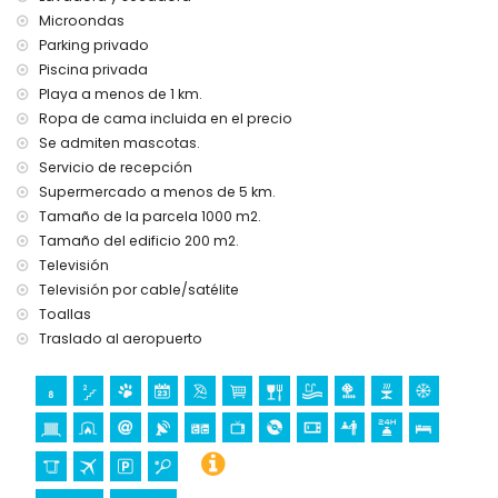
mascotas permitidas
Microondas
El alojamiento es muy adecuado para familias con niños
Parking privado
Instalaciones y servicios incluidos en el precio del alquiler
Piscina privada
de esta villa de lujo
Playa a menos de 1 km.
internet (WiFi)
Ropa de cama incluida en el precio
aspiradora y plancha con tabla de planchar
Se admiten mascotas.
ropa de cama y toallas
Servicio de recepción
servicio de recepción y servicio de emergencia 24 horas
Supermercado a menos de 5 km.
calefacción central y aire acondicionado
Tamaño de la parcela 1000 m2.
Instalaciones y servicios con cargo adicional
Tamaño del edificio 200 m2.
servicio de aeropuerto
Televisión
cama extra y camas/cunas para niños (bajo petición)
Televisión por cable/satélite
Toallas
Deportes
Traslado al aeropuerto
tenis (a menos de 5 kilómetros de la villa)
golf (Golf Jávea) y equitación (a menos de 10 kilómetros de
la villa)