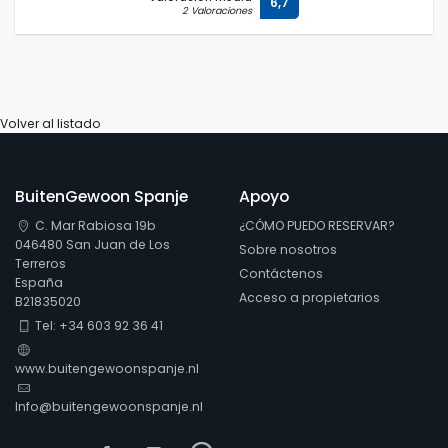
6,7
2 Valoraciones
Volver al listado
BuitenGewoon Spanje
Apoyo
C. Mar Rabiosa 19b
¿CÓMO PUEDO RESERVAR?
046480 San Juan de Los
Sobre nosotros
Terreros
Contáctenos
España
Acceso a propietarios
B21835020
Tel: +34 603 92 36 41
www.buitengewoonspanje.nl
Info@buitengewoonspanje.nl