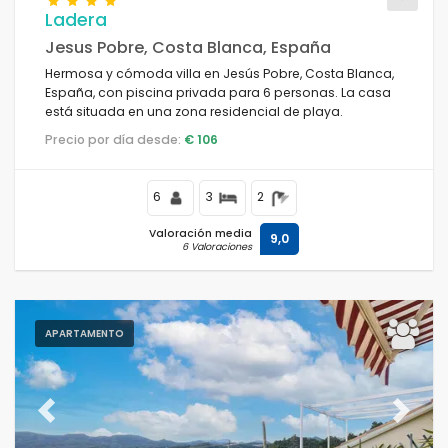
Ladera
Jesus Pobre, Costa Blanca, España
Hermosa y cómoda villa en Jesús Pobre, Costa Blanca,
Condiciones
España, con piscina privada para 6 personas. La casa
está situada en una zona residencial de playa.
Precio por día desde:
€ 106
Opciones
6
3
2
Valoración media
9,0
6 Valoraciones
Distancias
Confort
APARTAMENTO
Servicios
Previous
Next