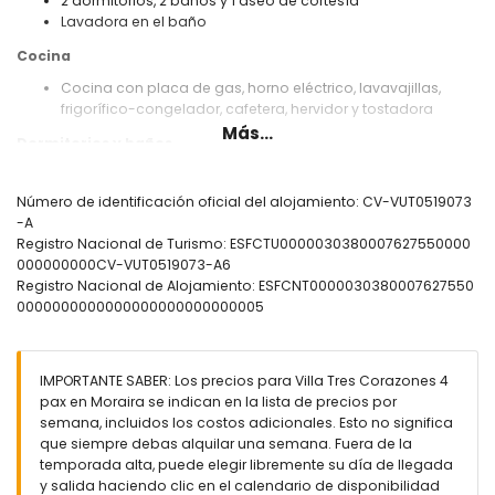
2 dormitorios, 2 baños y 1 aseo de cortesía
Lavadora en el baño
Cocina
Cocina con placa de gas, horno eléctrico, lavavajillas,
frigorífico-congelador, cafetera, hervidor y tostadora
Más...
Dormitorios y baños
Dormitorio con aire acondicionado, cama doble y baño en
suite
Número de identificación oficial del alojamiento: CV-VUT0519073
Dormitorio con aire acondicionado, cama doble y
-A
ventilador
Registro Nacional de Turismo: ESFCTU0000030380007627550000
Baño en suite con lavabo, ducha y WC
000000000CV-VUT0519073-A6
Baño con lavabo, ducha y WC
Registro Nacional de Alojamiento: ESFCNT0000030380007627550
0000000000000000000000000005
Exterior de la villa
Parcela cerrada
Piscina privada de 8m x 4m
IMPORTANTE SABER: Los precios para Villa Tres Corazones 4
Hermoso jardín con césped, grava, árboles y muebles de
pax en Moraira se indican en la lista de precios por
jardín con tumbonas
semana, incluidos los costos adicionales. Esto no significa
2 terrazas, una de ellas cubierta
que siempre debas alquilar una semana. Fuera de la
Barbacoa
temporada alta, puede elegir libremente su día de llegada
Ducha exterior
y salida haciendo clic en el calendario de disponibilidad
Zonas de estar y comedor al aire libre