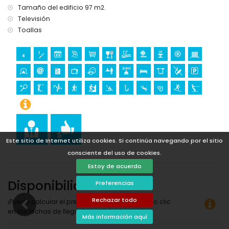
menos de 25 kilómetros del alojamiento)
Tamaño del edificio 97 m2.
Televisión
Deportes
Toallas
Tenis (a menos de 1000 metros de la villa)
Golf (Club de Golf Ifach, Benissa), equitación, senderismo,
kayak, pesca, buceo, snorkel, surf y esquí acuático (a
menos de 5 kilómetros de la villa)
Ciclismo y canotaje (a menos de 10 kilómetros de la villa)
Escalada (a menos de 25 kilómetros de la villa)
Este sitio de Internet utiliza cookies. Si continúa navegando por el sitio
consciente del uso de cookies.
Estoy de acuerdo
Disponibilidad
Preferencias
Rechazar todo
¡Puede calcular el precio del alquiler haciendo clic
en las fechas de llegada y salida deseadas!
Más información aquí