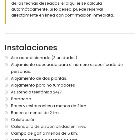
de las fechas deseadas, el alquiler se calcula
2 plazas de aparcamiento privadas
automáticamente. Si lo desea, puede reservar
directamente en línea con confirmación inmediata.
Más información
Orilla o costa más cercana: Mediterráneo (a menos de
1000 metros de la villa)
Playa más cercana: Les Platgetes (a menos de 1000 metros
de la villa)
Instalaciones
Puerto más cercano: Puerto de Moraira (a 2 kilómetros de la
villa)
Aire acondicionado (3 unidades)
Parque más cercano a menos de 1000 metros de la villa
Alojamiento adecuado para el número especificado de
Aeropuerto más cercano: Alicante (a menos de 100
personas.
kilómetros de la villa)
Segundo aeropuerto más cercano: Valencia (> 100
Alojamiento de dos plantas.
kilómetros)
Alojamiento para no fumadores
No se permite fumar
Asistencia telefónica 24/7
No se admiten mascotas
Barbacoa
El alojamiento es muy adecuado para familias con niños
Bares y restaurantes a menos de 2 km.
Instalaciones y servicios incluidos en el precio del alquiler
Buceo a menos de 2 km.
de la villa
Calefacción
Calendario de disponibilidad en línea
Internet (WiFi)
Plancha y tabla de planchar
Campo de golf a menos de 5 km.
Ropa de cama y toallas