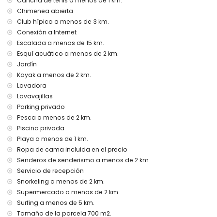
Cancha de tenis a menos de 1 km.
Servicio de recepción y servicio de emergencia 24 horas
Chimenea abierta
Calefacción central y aire acondicionado
Club hípico a menos de 3 km.
Instalaciones y servicios con cargo extra
Conexión a Internet
Escalada a menos de 15 km.
Cama extra y cuna para niños (bajo demanda)
Esquí acuático a menos de 2 km.
Entretenimiento y actividades de ocio para sus vacaciones
Jardín
en Moraira, Costa Blanca
Kayak a menos de 2 km.
Teatro, discoteca y bar (a menos de 1000 metros de la
Lavadora
casa)
Lavavajillas
Cine y paseo (Paseo de Moraira) (a menos de 5 kilómetros
Parking privado
de la casa)
Pesca a menos de 2 km.
Lugares de interés y cultura en Moraira, Costa Blanca
Piscina privada
Playa a menos de 1 km.
Museo (Museo de Historia de Teulada), iglesia (Iglesia de
Ropa de cama incluida en el precio
Santa Catalina), monumento (Monumento a la Música),
edificio arquitectónico (Ayuntamiento) y lugar histórico
Senderos de senderismo a menos de 2 km.
(Centro Histórico de Teulada) (a menos de 1000 metros del
Servicio de recepción
alojamiento)
Snorkeling a menos de 2 km.
Castillo (Castillo de Moraira) (a menos de 5 kilómetros del
Supermercado a menos de 2 km.
alojamiento)
Surfing a menos de 5 km.
Palacio (Palacio de los Condes de Cocentaina) y ruinas
Tamaño de la parcela 700 m2.
(Ruinas Romanas de los Baños de la Reina en Calpe) (a