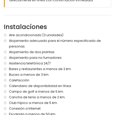
directamente en línea con confirmación inmediata.
zona de estar y comedor exterior
3 plazas de aparcamiento cubiertas privadas
Más información
pueblo más cercano: Moraira (a menos de 1000 metros de
Instalaciones
la villa)
río o costa más cercano: el Mar Mediterráneo (a menos de
Aire acondicionado (3 unidades)
500 metros de la villa)
Alojamiento adecuado para el número especificado de
playa más cercana: El Portet (a menos de 500 metros de la
personas.
villa)
puerto más cercano: Puerto el Portet (a menos de 1000
Alojamiento de dos plantas.
metros de la villa)
Alojamiento para no fumadores
aeropuerto más cercano: Alicante (a menos de 80
Asistencia telefónica 24/7
kilómetros de la villa)
Bares y restaurantes a menos de 2 km.
segundo aeropuerto más cercano: Valencia (> 100
Buceo a menos de 3 km.
kilómetros)
Calefacción
prohibido fumar
Calendario de disponibilidad en línea
consultar si se admiten mascotas
El alojamiento es muy adecuado para familias con niños
Campo de golf a menos de 5 km.
Cancha de tenis a menos de 2 km.
Instalaciones y servicios incluidos en el precio del alquiler
Club hípico a menos de 5 km.
de la villa
Conexión a Internet
internet (WiFi)
Escalada a menos de 50 km.