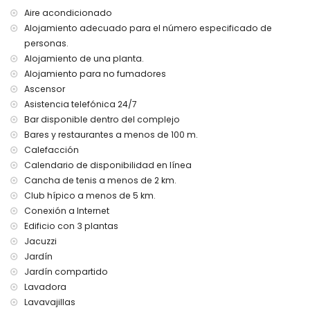
apartamento
Aire acondicionado
puerto más cercano a 2 kilómetros del apartamento
Alojamiento adecuado para el número especificado de
aeropuerto más cercano: Aeropuerto de Alicante (dentro
personas.
de 60 kilómetros del apartamento)
Alojamiento de una planta.
segundo aeropuerto más cercano: Aeropuerto de Murcia
Alojamiento para no fumadores
Corvera (dentro de 60 kilómetros del apartamento)
Ascensor
transporte público cercano: autobús a menos de 50
metros
Asistencia telefónica 24/7
no se permite fumar
Bar disponible dentro del complejo
no se permiten mascotas
Bares y restaurantes a menos de 100 m.
El edificio donde se encuentra el alojamiento tiene
Calefacción
ascensor.
Calendario de disponibilidad en línea
El alojamiento es muy adecuado para familias con niños.
Cancha de tenis a menos de 2 km.
Instalaciones y servicios privados incluidos en el precio del
Club hípico a menos de 5 km.
alquiler
Conexión a Internet
internet (WiFi)
Edificio con 3 plantas
aspiradora y plancha con tabla de planchar
Jacuzzi
ropa de cama y toallas
Jardín
servicio de emergencias 24 horas
Jardín compartido
calefacción eléctrica
Lavadora
Instalaciones / servicios comunitarios
Lavavajillas