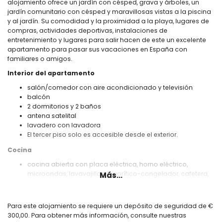
alojamiento ofrece un jardín con césped, grava y árboles, un
jardín comunitario con césped y maravillosas vistas a la piscina
y al jardín. Su comodidad y la proximidad a la playa, lugares de
compras, actividades deportivas, instalaciones de
entretenimiento y lugares para salir hacen de este un excelente
apartamento para pasar sus vacaciones en España con
familiares o amigos.
Interior del apartamento
salón/comedor con aire acondicionado y televisión
balcón
2 dormitorios y 2 baños
antena satelital
lavadero con lavadora
El tercer piso solo es accesible desde el exterior.
Cocina
cocina abierta con placa eléctrica, horno eléctrico,
microondas, lavavajillas, frigorífico-congelador, cafetera,
Más...
hervidor eléctrico, batidora y tostadora
Dormitorios y baños
Para este alojamiento se requiere un depósito de seguridad de €
dormitorio con aire acondicionado y cama king size (de
300,00. Para obtener más información, consulte nuestras