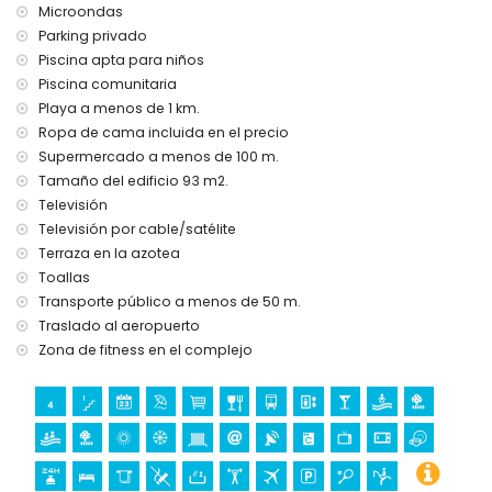
Microondas
área de fitness
jacuzzi exterior
Parking privado
Piscina apta para niños
Instalaciones y servicios privados con cargo adicional
Piscina comunitaria
servicio de aeropuerto
Playa a menos de 1 km.
calefacción de la piscina
Ropa de cama incluida en el precio
cama/cuna para niños (bajo demanda)
Supermercado a menos de 100 m.
Entretenimiento y actividades de ocio para sus vacaciones
Tamaño del edificio 93 m2.
en Orihuela Costa, Costa Blanca
Televisión
bar (dentro de 500 metros de la casa)
Televisión por cable/satélite
paseo marítimo (dentro de 1000 metros de la casa)
Terraza en la azotea
parque acuático (dentro de 10 kilómetros de la casa)
Toallas
Transporte público a menos de 50 m.
Deportes
Traslado al aeropuerto
tenis y equitación (dentro de 5 kilómetros del
Zona de fitness en el complejo
apartamento)
golf (dentro de 10 kilómetros del apartamento)