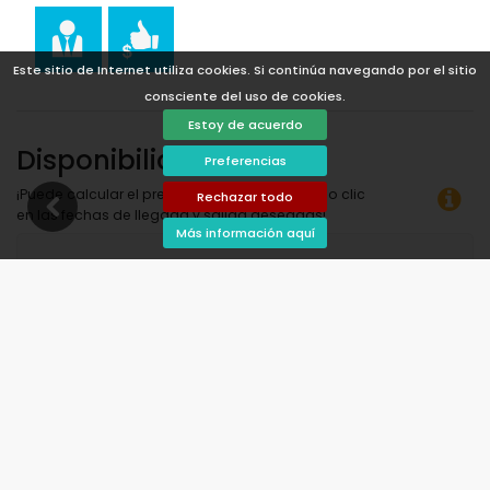
Este sitio de Internet utiliza cookies. Si continúa navegando por el sitio
consciente del uso de cookies.
Estoy de acuerdo
Disponibilidad
Preferencias
¡Puede calcular el precio del alquiler haciendo clic
Rechazar todo
en las fechas de llegada y salida deseadas!
Más información aquí
Disponible
Fechas seleccionadas
Disponible bajo petición
Precios a consultar
Llegada no permitida
Salida no permitida
Indisponible