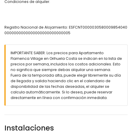
200 por 180 cm)
Condiciones de alquiler.
dormitorio con aire acondicionado y 2 camas individuales
(de 200 por 90 cm)
baño en suite con lavabo doble, ducha y aseo
baño con lavabo doble, ducha y aseo
Registro Nacional de Alojamiento: ESFCNT0000030580009854040
Exterior del apartamento
0000000000000000000000000005
piscina comunitaria en forma de riñón
piscina para niños
jardín con césped, grava, árboles y mobiliario de jardín
IMPORTANTE SABER: Los precios para Apartamento
con tumbonas
Flamenca Village en Orihuela Costa se indican en la lista de
jardín comunitario con césped
precios por semana, incluidos los costos adicionales. Esto
terraza
no significa que siempre debas alquilar una semana.
ducha exterior
Fuera de la temporada alta, puede elegir libremente su día
área exterior de estar y área exterior de comedor
de llegada y salida haciendo clic en el calendario de
plaza de aparcamiento cubierta privada
disponibilidad de las fechas deseadas, el alquiler se
terraza en la azotea
calcula automáticamente. Si lo desea, puede reservar
directamente en línea con confirmación inmediata.
Más información
pueblo más cercano: Playa Flamenca (dentro de 500
metros del apartamento)
cauce o costa más cercana a menos de 1000 metros del
Instalaciones
apartamento
playa más cercana a menos de 1000 metros del