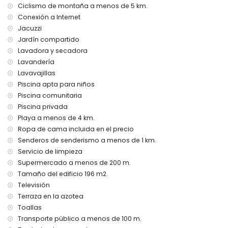
Ciclismo de montaña a menos de 5 km.
calefacción de piscina
Conexión a Internet
cuna para niños (bajo demanda)
Jacuzzi
Entretenimiento y actividades de ocio para tus vacaciones
Jardín compartido
en Torrevieja, Costa Blanca
Lavadora y secadora
bar (a menos de 500 metros de la casa)
Lavandería
parque acuático (a menos de 10 kilómetros de la casa)
Lavavajillas
Deportes
Piscina apta para niños
Piscina comunitaria
senderismo y ciclismo (a menos de 1000 metros de la villa)
Piscina privada
montañismo (a menos de 5 kilómetros de la villa)
Playa a menos de 4 km.
golf (a menos de 10 kilómetros de la villa)
Ropa de cama incluida en el precio
Senderos de senderismo a menos de 1 km.
Servicio de limpieza
Supermercado a menos de 200 m.
Tamaño del edificio 196 m2.
Televisión
Terraza en la azotea
Toallas
Transporte público a menos de 100 m.