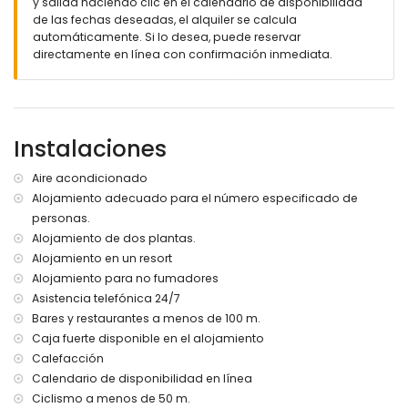
y salida haciendo clic en el calendario de disponibilidad
Más información
de las fechas deseadas, el alquiler se calcula
pueblo más cercano a 200 metros de la villa
automáticamente. Si lo desea, puede reservar
orilla o costa más cercana a 4 kilómetros de la villa
directamente en línea con confirmación inmediata.
playa más cercana a 4 kilómetros de la villa
transporte público cercano: autobús a 100 metros
no se permite fumar
no se admiten mascotas
Instalaciones
El alojamiento es muy adecuado para familias con niños,
sesiones fotográficas y sesiones de yoga
Aire acondicionado
Servicios e instalaciones incluidos en el precio de alquiler
Alojamiento adecuado para el número especificado de
de esta villa de lujo
personas.
internet (WiFi)
Alojamiento de dos plantas.
aspiradora y plancha con tabla de planchar
Alojamiento en un resort
ropa de cama y toallas
Alojamiento para no fumadores
servicio de emergencia 24 horas
Asistencia telefónica 24/7
servicio de lavandería
calefacción central
Bares y restaurantes a menos de 100 m.
jacuzzi exterior
Caja fuerte disponible en el alojamiento
Calefacción
Servicios e instalaciones con cargo adicional
Calendario de disponibilidad en línea
servicio de aeropuerto
Ciclismo a menos de 50 m.
servicio de limpieza semanal