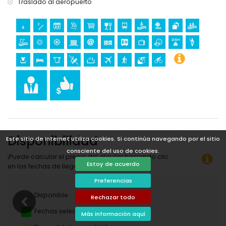
Traslado al aeropuerto
Disponibilidad
Este sitio de Internet utiliza cookies. Si continúa navegando por el sitio
consciente del uso de cookies.
¡Puede calcular el precio del alquiler haciendo clic
Estoy de acuerdo
en las fechas de llegada y salida deseadas!
Preferencias
Disponible
Rechazar todo
Fechas seleccionadas
Más información aquí