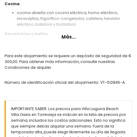
Cocina
cocina abierta con cocina eléctrica, horno eléctrico,
lavavajillas, frigorífico-congelador, cafetera, hervidor
eléctrico, batidora y tostadora
Dormitorios y baños
Más...
3 dormitorios con aire acondicionado, cada uno con
cama queen-size (de 200 por 160 cm)
baño en suite con lavabo individual, ducha, inodoro y
Para este alojamiento se requiere un depósito de seguridad de €
secador de pelo
300,00. Para obtener más información, consulte nuestras
baño con lavabo individual, ducha, inodoro y secador de
Condiciones de alquiler.
pelo
Exterior de esta villa de lujo
Número de identificación oficial del alojamiento: VT-512845-A
piscina privada climatizada
piscina comunitaria en forma de laguna
piscina para niños
jardín comunitario con césped
IMPORTANTE SABER: Los precios para Villa Laguna Beach
terraza
Villa Oasis en Torrevieja se indican en la lista de precios por
ducha exterior
semana, incluidos los costos adicionales. Esto no significa
zona de estar exterior
que siempre debas alquilar una semana. Fuera de la
terraza en la azotea
temporada alta, puede elegir libremente su día de llegada