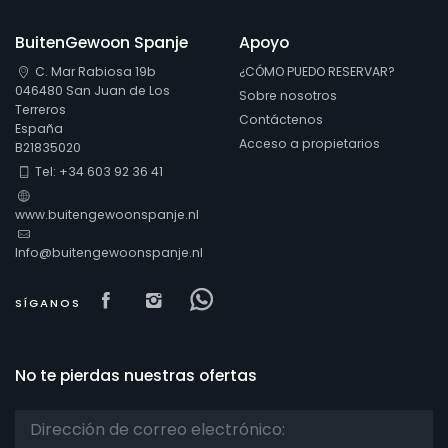
BuitenGewoon Spanje
Apoyo
C. Mar Rabiosa 19b
¿CÓMO PUEDO RESERVAR?
046480 San Juan de Los
Sobre nosotros
Terreros
Contáctenos
España
Acceso a propietarios
B21835020
Tel: +34 603 92 36 41
www.buitengewoonspanje.nl
Info@buitengewoonspanje.nl
Visit our Facebook page
Visit our isntagram page
Visit our Facebowhatsapp
SÍGANOS
No te pierdas nuestras ofertas