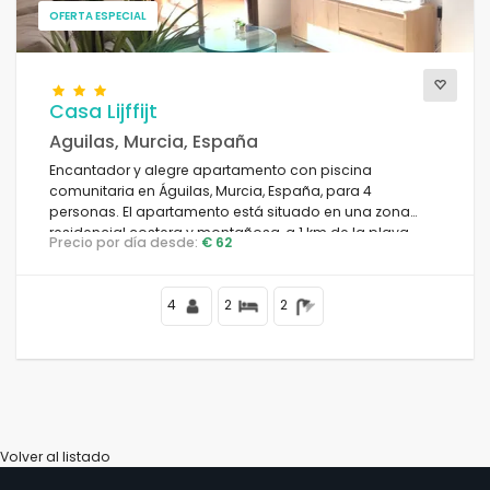
OFERTA ESPECIAL
Vistas
Casa Lijffijt
Aguilas, Murcia, España
Categorías adicionales
Encantador y alegre apartamento con piscina
comunitaria en Águilas, Murcia, España, para 4
personas. El apartamento está situado en una zona
residencial costera y montañosa, a 1 km de la playa
Precio por día desde:
€ 62
Playa del Arroz / Calabardina.
4
2
2
Volver al listado