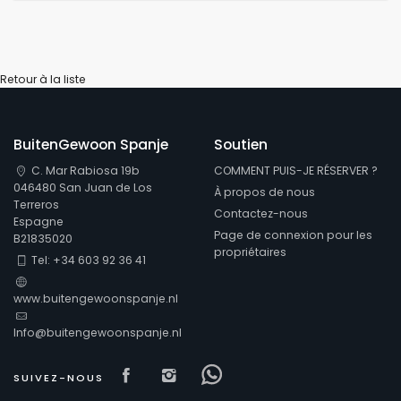
Retour à la liste
BuitenGewoon Spanje
Soutien
C. Mar Rabiosa 19b
COMMENT PUIS-JE RÉSERVER ?
046480 San Juan de Los
À propos de nous
Terreros
Contactez-nous
Espagne
Page de connexion pour les
B21835020
propriétaires
Tel: +34 603 92 36 41
www.buitengewoonspanje.nl
Info@buitengewoonspanje.nl
Visit our Facebook page
Visit our isntagram page
Visit our Facebowhat
SUIVEZ-NOUS