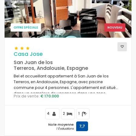
Previous
Next
OFFRE SPÉCIALE
NOUVEAU
Casa Jose
San Juan de los
Terreros, Andalousie, Espagne
Bel et accueillant appartement à San Juan de los
Terreros, en Andalousie, Espagne, avec piscine
commune pour 4 personnes. L'appartement est situé
dans un complexe de vacances dans une zone
Prix de vente:
€ 170.000
résidentielle et montagneuse près de la plage, à
proximité de restaurants et de bars, de supermarchés et
d'un court de tennis, et à 500 m de la plage de Playa
4
2
1
Nardos.
Note moyenne
7,7
1 Évaluations