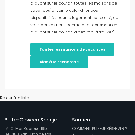
cliquant sur le bouton "toutes les maisons de
vacances" et voir le calendrier des
Discoue de dernière minute
disponibilités pour le logement concerné, ou
vous pouvez nous contacter directement en
Filtres nettoyantes
cliquant sur le bouton "aidez-moi à trouver".
Toutes les maisons de vacances
Services populaires
Aide à la recherche
Conditions
Retour à la liste
Options
BuitenGewoon Spanje
Soutien
C. Mar Rabiosa 19b
COMMENT PUIS-JE RÉSERVER ?
Distances
046480 San Juan de Los