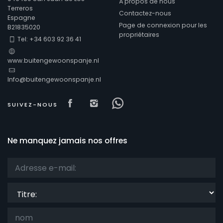
À propos de nous
Terreros
Contactez-nous
Espagne
Page de connexion pour les
B21835020
Confort
propriétaires
Tel: +34 603 92 36 41
www.buitengewoonspanje.nl
Prestations de service
Info@buitengewoonspanje.nl
Visit our Facebook page
Visit our isntagram page
Visit our Facebowhat
SUIVEZ-NOUS
Vues
Ne manquez jamais nos offres
Catégories supplémentaires
Titre: