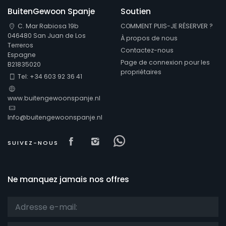
BuitenGewoon Spanje
Soutien
C. Mar Rabiosa 19b
COMMENT PUIS-JE RÉSERVER ?
046480 San Juan de Los
À propos de nous
Terreros
Contactez-nous
Espagne
Page de connexion pour les
B21835020
propriétaires
Tel: +34 603 92 36 41
www.buitengewoonspanje.nl
Info@buitengewoonspanje.nl
Visit our Facebook page
Visit our isntagram page
Visit our Facebowhat
SUIVEZ-NOUS
Ne manquez jamais nos offres