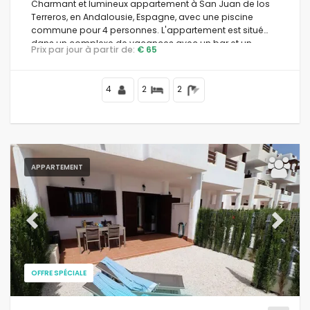
Charmant et lumineux appartement à San Juan de los
Terreros, en Andalousie, Espagne, avec une piscine
commune pour 4 personnes. L'appartement est situé
dans un complexe de vacances avec un bar et un
Prix par jour à partir de:
€ 65
restaurant, dans une zone côtière et montagneuse, à
proximité des supermarchés et d'un court de tennis, et à
500 m de la plage.
4
2
2
APPARTEMENT
Previous
Next
OFFRE SPÉCIALE