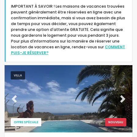
IMPORTANT À SAVOIR ! Les maisons de vacances trouvées
peuvent généralement être réservées en ligne avec une
confirmation immédiate, mais si vous avez besoin de plus
de temps pour vous décider, vous pouvez également
prendre une option d'attente GRATUITE. Cela signifie que
nous garderons le logement pour vous pendant 3 jours.
Type d'hébergement
Pour plus d'informations sur la manière de réserver une
location de vacances en ligne, rendez-vous sur
COMMENT
PUIS-JE RÉSERVER?
Personnes
Chambres
VILLA
Salles de bain
Previous
Next
OFFRE SPÉCIALE
NOUVEAU
Services populaires