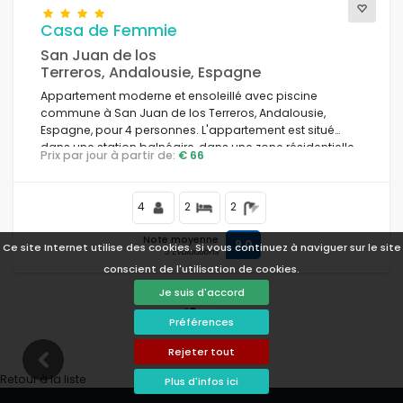
Casa de Femmie
San Juan de los
Terreros, Andalousie, Espagne
Appartement moderne et ensoleillé avec piscine
commune à San Juan de los Terreros, Andalousie,
Espagne, pour 4 personnes. L'appartement est situé
dans une station balnéaire, dans une zone résidentielle
Prix par jour à partir de:
€ 66
et montagneuse près de la plage, à proximité des
supermarchés et à 500 m de la mer.
4
2
2
Note moyenne
9,0
Ce site Internet utilise des cookies. Si vous continuez à naviguer sur le site
5 Évaluations
conscient de l'utilisation de cookies.
Je suis d'accord
1
2
>
>>
Préférences
Rejeter tout
Retour à la liste
Plus d'infos ici