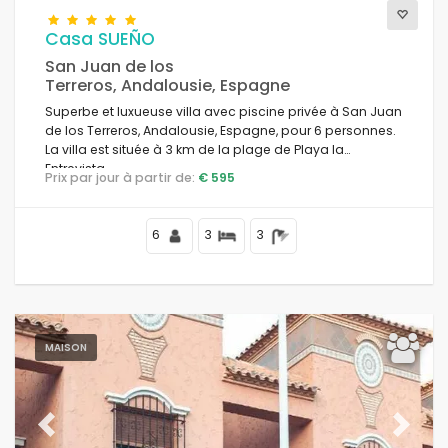
Casa SUEÑO
San Juan de los
Conditions
Terreros, Andalousie, Espagne
Superbe et luxueuse villa avec piscine privée à San Juan
de los Terreros, Andalousie, Espagne, pour 6 personnes.
La villa est située à 3 km de la plage de Playa la
Options
Entrevista.
Prix par jour à partir de:
€ 595
6
3
3
Distances
Confort
MAISON
Prestations de service
Previous
Next