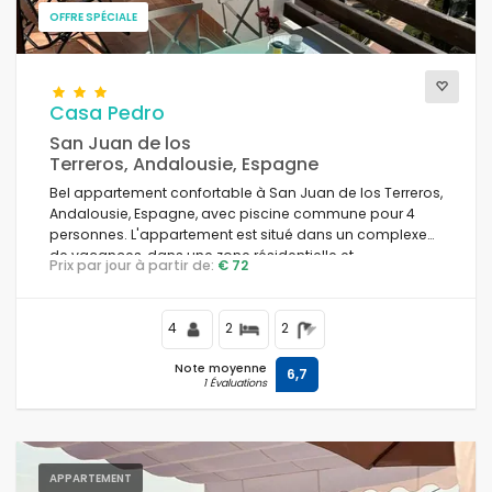
OFFRE SPÉCIALE
Casa Pedro
San Juan de los
Terreros, Andalousie, Espagne
Bel appartement confortable à San Juan de los Terreros,
Andalousie, Espagne, avec piscine commune pour 4
personnes. L'appartement est situé dans un complexe
de vacances, dans une zone résidentielle et
Prix par jour à partir de:
€ 72
montagneuse près de la plage, à proximité de
restaurants et de bars, de supermarchés et d'un court
de tennis, et à 500 m de la plage de Playa Nardos.
4
2
2
Note moyenne
6,7
1 Évaluations
APPARTEMENT