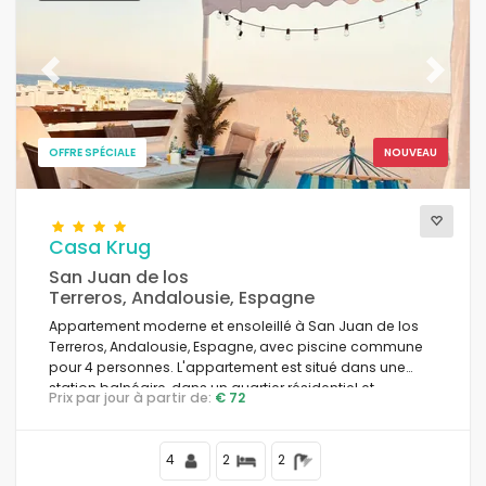
Previous
Next
OFFRE SPÉCIALE
NOUVEAU
Casa Krug
San Juan de los
Terreros, Andalousie, Espagne
Appartement moderne et ensoleillé à San Juan de los
Terreros, Andalousie, Espagne, avec piscine commune
pour 4 personnes. L'appartement est situé dans une
station balnéaire, dans un quartier résidentiel et
Prix par jour à partir de:
€ 72
montagneux proche des supermarchés et à 500 m de
la plage.
4
2
2