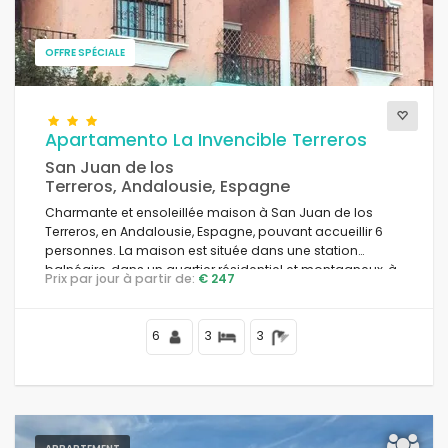
Vues
OFFRE SPÉCIALE
Apartamento La Invencible Terreros
Catégories supplémentaires
San Juan de los
Terreros, Andalousie, Espagne
Charmante et ensoleillée maison à San Juan de los
Terreros, en Andalousie, Espagne, pouvant accueillir 6
personnes. La maison est située dans une station
balnéaire, dans un quartier résidentiel et montagneux, à
Prix par jour à partir de:
€ 247
proximité des commerces et des supermarchés, à 50 m
de la plage.
6
3
3