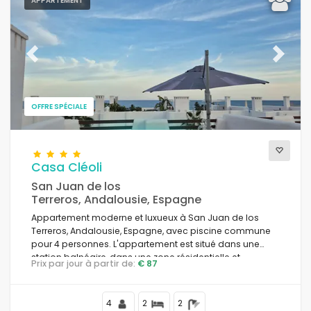
APPARTEMENT
Previous
Next
OFFRE SPÉCIALE
Casa Cléoli
San Juan de los
Terreros, Andalousie, Espagne
Appartement moderne et luxueux à San Juan de los
Terreros, Andalousie, Espagne, avec piscine commune
pour 4 personnes. L'appartement est situé dans une
station balnéaire, dans une zone résidentielle et
Prix par jour à partir de:
€ 87
montagneuse, à proximité des supermarchés et à 100 m
de la plage.
4
2
2