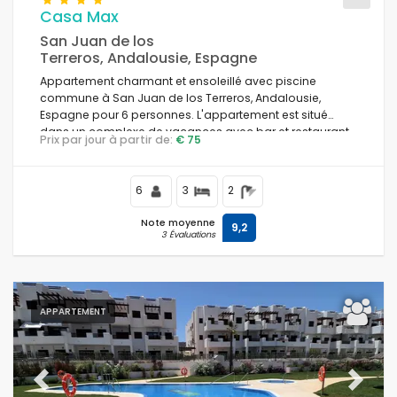
Casa Max
San Juan de los
Terreros, Andalousie, Espagne
Appartement charmant et ensoleillé avec piscine
commune à San Juan de los Terreros, Andalousie,
Espagne pour 6 personnes. L'appartement est situé
dans un complexe de vacances avec bar et restaurant,
Prix par jour à partir de:
€ 75
dans une zone côtière et montagneuse, à proximité des
supermarchés et d'un court de tennis, à 500 m de la
plage.
6
3
2
Note moyenne
9,2
3 Évaluations
APPARTEMENT
Previous
Next