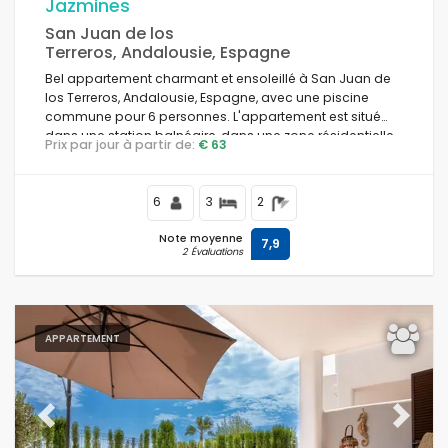
Jazmines
San Juan de los
Terreros, Andalousie, Espagne
Bel appartement charmant et ensoleillé à San Juan de
los Terreros, Andalousie, Espagne, avec une piscine
commune pour 6 personnes. L'appartement est situé
dans une station balnéaire, dans une zone résidentielle
Prix par jour à partir de:
€ 63
et montagneuse en bord de mer, à proximité des
supermarchés et à 200 m de la plage.
6
3
2
Note moyenne
7,9
2 Évaluations
APPARTEMENT
Previous
Next