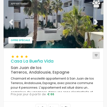
APPARTEMENT
Previous
Next
OFFRE SPÉCIALE
Casa La Bueña Vida
San Juan de los
Terreros, Andalousie, Espagne
Charmant et ensoleillé appartement à San Juan de los
Terreros, Andalousie, Espagne, avec piscine commune
pour 4 personnes. L'appartement est situé dans un
complexe de vacances, dans une zone résidentielle et
Prix par jour à partir de:
€ 66
montagneuse près de la plage, à proximité de
restaurants et bars, supermarchés et d'un court de
tennis, à 500 m de la plage des Nardos.