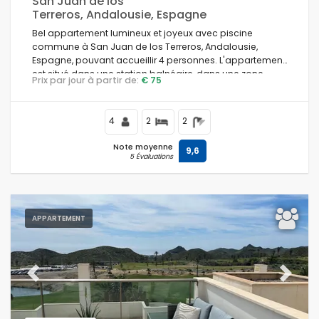
San Juan de los
Terreros, Andalousie, Espagne
Bel appartement lumineux et joyeux avec piscine
commune à San Juan de los Terreros, Andalousie,
Espagne, pouvant accueillir 4 personnes. L'appartement
est situé dans une station balnéaire, dans une zone
Prix par jour à partir de:
€ 75
résidentielle et montagneuse, à proximité des
supermarchés et à 200 m de la plage.
4
2
2
Note moyenne
9,6
5 Évaluations
APPARTEMENT
Previous
Next