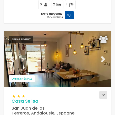
de tennis, et se trouve à 500 m de la plage de Playa
6
2
1
Nardos.
Note moyenne
9,1
3 Évaluations
APPARTEMENT
Previous
Next
OFFRE SPÉCIALE
Casa Selisa
San Juan de los
Terreros, Andalousie, Espagne