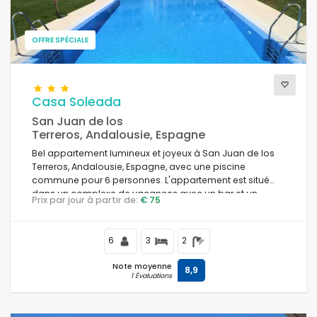
OFFRE SPÉCIALE
Casa Soleada
San Juan de los
Terreros, Andalousie, Espagne
Bel appartement lumineux et joyeux à San Juan de los
Terreros, Andalousie, Espagne, avec une piscine
commune pour 6 personnes. L'appartement est situé
dans un complexe de vacances avec un bar et un
Prix par jour à partir de:
€ 75
restaurant, dans une zone côtière et montagneuse, à
proximité de supermarchés et d'un court de tennis, à
500 m de la plage.
6
3
2
Note moyenne
8,9
1 Évaluations