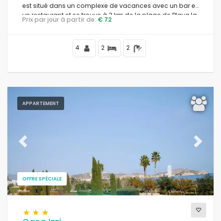
est situé dans un complexe de vacances avec un bar et
un restaurant et se trouve à 3 km de la plage de Playa la
Prix par jour à partir de:
€ 72
Entrevista.
4
2
2
APPARTEMENT
Previous
Next
OFFRE SPÉCIALE