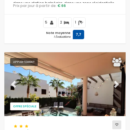
dans une station balnéaire, dans une zone résidentielle
Prix par jour à partir de:
€ 66
et montagneuse, à proximité des supermarchés et à
500 m de la plage.
5
2
1
Note moyenne
7,7
1 Évaluations
APPARTEMENT
Previous
Next
OFFRE SPÉCIALE