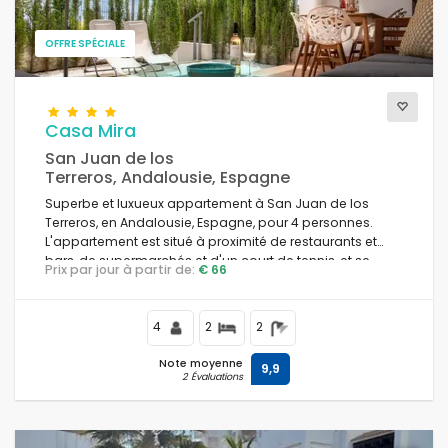
OFFRE SPÉCIALE
Casa Mira
San Juan de los
Terreros, Andalousie, Espagne
Superbe et luxueux appartement à San Juan de los
Terreros, en Andalousie, Espagne, pour 4 personnes.
L'appartement est situé à proximité de restaurants et
bars, de supermarchés et d'un court de tennis, et se
Prix par jour à partir de:
€ 66
trouve à 500 m de la plage.
4
2
2
Note moyenne
9,9
2 Évaluations