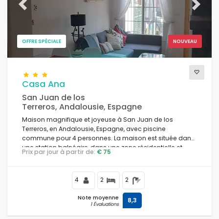
Previous
Next
OFFRE SPÉCIALE
NOUVEAU
Casa Ana
San Juan de los
Terreros, Andalousie, Espagne
Maison magnifique et joyeuse à San Juan de los
Terreros, en Andalousie, Espagne, avec piscine
commune pour 4 personnes. La maison est située dans
une station balnéaire, dans une zone résidentielle et
Prix par jour à partir de:
€ 75
montagneuse, proche des commerces et des
supermarchés et à 100 m de la plage.
4
2
2
Note moyenne
8,3
1 Évaluations