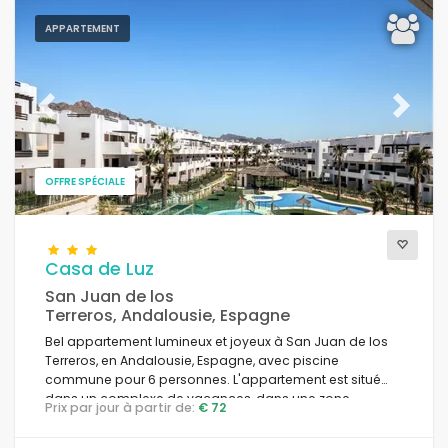
APPARTEMENT
Previous
Next
OFFRE SPÉCIALE
Casa de Luz
San Juan de los
Terreros, Andalousie, Espagne
Bel appartement lumineux et joyeux à San Juan de los
Terreros, en Andalousie, Espagne, avec piscine
commune pour 6 personnes. L'appartement est situé
dans un complexe de vacances, dans une zone
Prix par jour à partir de:
€ 72
résidentielle proche de la plage, à proximité de
restaurants et de bars, de supermarchés et d'un court