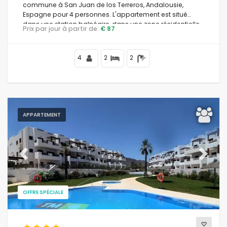
commune à San Juan de los Terreros, Andalousie,
Espagne pour 4 personnes. L'appartement est situé
dans une station balnéaire, dans une zone résidentielle
Prix par jour à partir de:
€ 87
et montagneuse, à proximité des supermarchés et à 100
m de la plage.
4
2
2
APPARTEMENT
Previous
Next
OFFRE SPÉCIALE