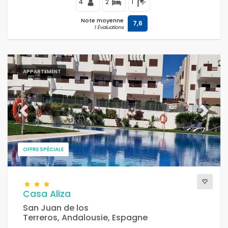
4
2
1
Note moyenne
7,6
1 Évaluations
APPARTEMENT
Previous
Next
OFFRE SPÉCIALE
Casa Aliza
San Juan de los
Terreros, Andalousie, Espagne