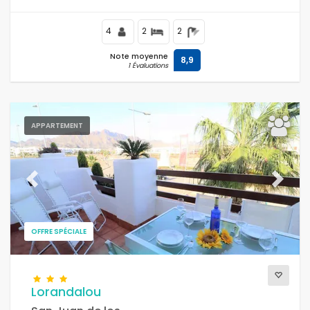
supermarchés, et à 100 m de la plage.
4
2
2
Note moyenne
8,9
1 Évaluations
APPARTEMENT
Previous
Next
OFFRE SPÉCIALE
Lorandalou