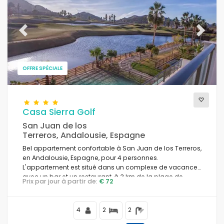
Previous
Next
OFFRE SPÉCIALE
Casa Sierra Golf
San Juan de los
Terreros, Andalousie, Espagne
Bel appartement confortable à San Juan de los Terreros,
en Andalousie, Espagne, pour 4 personnes.
L'appartement est situé dans un complexe de vacances
avec un bar et un restaurant, à 3 km de la plage de
Prix par jour à partir de:
€ 72
Playa la Entrevista.
4
2
2