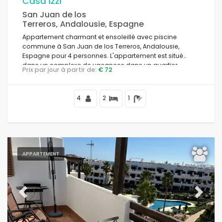
Casa Izzi
San Juan de los
Terreros, Andalousie, Espagne
Appartement charmant et ensoleillé avec piscine
commune à San Juan de los Terreros, Andalousie,
Espagne pour 4 personnes. L'appartement est situé
dans un complexe de vacances dans un quartier
Prix par jour à partir de:
€ 72
résidentiel en bord de mer, proche de restaurants et
bars, supermarchés, terrain de tennis, et à 500 m de la
plage de Nardos.
4
2
1
APPARTEMENT
Previous
Next