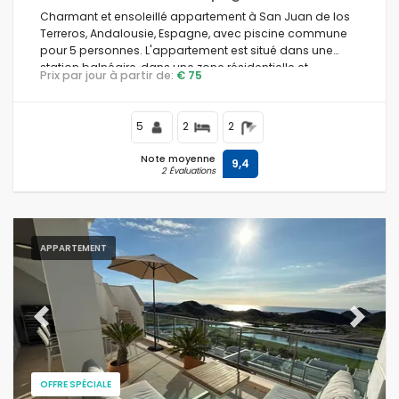
Charmant et ensoleillé appartement à San Juan de los
Terreros, Andalousie, Espagne, avec piscine commune
pour 5 personnes. L'appartement est situé dans une
station balnéaire, dans une zone résidentielle et
Prix par jour à partir de:
€ 75
montagneuse, à proximité des supermarchés et à 200
m de la plage.
5
2
2
Note moyenne
9,4
2 Évaluations
APPARTEMENT
Previous
Next
OFFRE SPÉCIALE