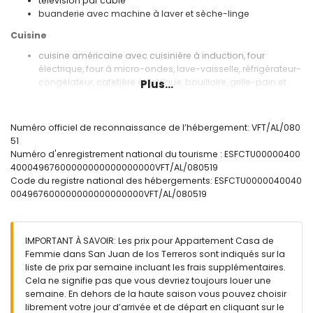
télévision par câble
buanderie avec machine à laver et sèche-linge
Cuisine
cuisine américaine avec cuisinière à induction, four
électrique, four à micro-ondes, lave-vaisselle, réfrigérateur-
congélateur, cafetière électrique, bouilloire, grille-pain et
Plus...
presse-citron
Chambres à coucher et salles de bain
Numéro officiel de reconnaissance de l’hébergement: VFT/AL/080
chambre à coucher climatisée avec lit queen-size (de 200
51
x 160cm) et salle de bain en suite
Numéro d'enregistrement national du tourisme : ESFCTU00000400
chambre à coucher climatisée avec 2 lits simples (de 200 x
40004967600000000000000000VFT/AL/080519
80cm)
Code du registre national des hébergements: ESFCTU0000040040
salle de bain en suite avec lavabo simple, douche, toilette
004967600000000000000000VFT/AL/080519
et sèche-cheveux
salle de bain avec lavabo simple, douche et toilette
Extérieur de l'appartement
IMPORTANT À SAVOIR: Les prix pour Appartement Casa de
Femmie dans San Juan de los Terreros sont indiqués sur la
terrain enclôturé
liste de prix par semaine incluant les frais supplémentaires.
piscine communale
Cela ne signifie pas que vous devriez toujours louer une
piscine pour enfants
semaine. En dehors de la haute saison vous pouvez choisir
jardin privé avec gravier et mobilier de jardin avec chaises
librement votre jour d’arrivée et de départ en cliquant sur le
longues