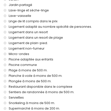
interdiction de fumer
Jardin partagé
les animaux domestiques ne sont pas admis
Lave-linge et sèche-linge
Le bâtiment dans lequel se trouve le logement dispose d'un
Lave-vaisselle
ascenseur.
Linge de lit compris dans le prix
La location est très convenable pour les familles avec des
enfants, les séances photo et les séances de yoga
Logement adapté au nombre spécifié de personnes.
Logement dans un resort
Installations et services privés inclus dans le loyer
Logement dans un resort de plage
internet (WiFi)
Logement de plain-pied.
aspirateur et fer et planche à repasser
Logement non-fumeur
literie et serviettes
Micro-ondes
assistance téléphonique 24h/24
Piscine adaptée aux enfants
chauffage de l'air
Piscine commune
Installations et services communs inclus dans le loyer
Plage à moins de 500 m.
jacuzzi extérieur
Planche à voile à moins de 500 m.
Plongée à moins de 500 m.
Installations et services privés avec supplément de prix
Restaurant disponible dans le complexe
service d'aéroport
Sentiers de randonnée à moins de 500 m.
Installations et services communs avec supplément de prix
Serviettes
Snorkeling à moins de 500 m.
salle de fitness privée, court de tennis et paddle court
Supermarché à moins de 200 m.