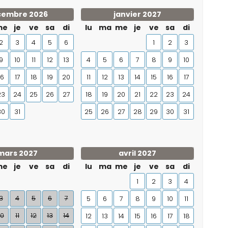
cembre 2026
janvier 2027
me
je
ve
sa
di
lu
ma
me
je
ve
sa
di
2
3
4
5
6
1
2
3
9
10
11
12
13
4
5
6
7
8
9
10
16
17
18
19
20
11
12
13
14
15
16
17
23
24
25
26
27
18
19
20
21
22
23
24
30
31
25
26
27
28
29
30
31
mars 2027
avril 2027
me
je
ve
sa
di
lu
ma
me
je
ve
sa
di
1
2
3
4
3
4
5
6
7
5
6
7
8
9
10
11
10
11
12
13
14
12
13
14
15
16
17
18