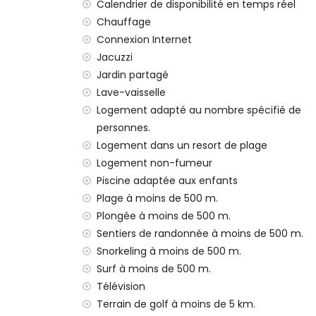
Calendrier de disponibilité en temps réel
deuxième aéroport le plus proche: Alicant
Chauffage
transport public de l'appartement: bus da
Connexion Internet
kilomètres
interdiction de fumer
Jacuzzi
les animaux domestiques ne sont pas ad
Jardin partagé
Le bâtiment dans lequel se trouve le log
Lave-vaisselle
La location est très convenable pour les 
Logement adapté au nombre spécifié de
séances de yoga
personnes.
Installations et services privés inclus dans 
Logement dans un resort de plage
Logement non-fumeur
internet (WiFi)
Piscine adaptée aux enfants
aspirateur et fer et planche à repasser
literie et serviettes
Plage à moins de 500 m.
assistance téléphonique 24h/24
Plongée à moins de 500 m.
chauffage de l'air
Sentiers de randonnée à moins de 500 m.
Snorkeling à moins de 500 m.
Installations et services communs inclus da
Surf à moins de 500 m.
jacuzzi extérieur
Télévision
Installations et services privés avec suppl
Terrain de golf à moins de 5 km.