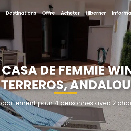
Destinations
Offre
Acheter
Hiberner
Informa
CASA DE FEMMIE WI
 TERREROS, ANDALOU
partement pour 4 personnes avec 2 cham