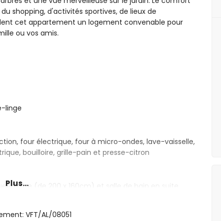
rbres et une vue merveilleuse sur le jardin. Le comfort
 du shopping, d'activités sportives, de lieux de
rendent cet appartement un logement convenable pour
ille ou vos amis.
-linge
tion, four électrique, four à micro-ondes, lave-vaisselle,
ique, bouilloire, grille-pain et presse-citron
Plus...
een-size (de 200 x 160cm) et salle de bain en suite
s simples (de 200 x 80cm)
e, douche, toilette et sèche-cheveux
gement: VFT/AL/08051
et toilette