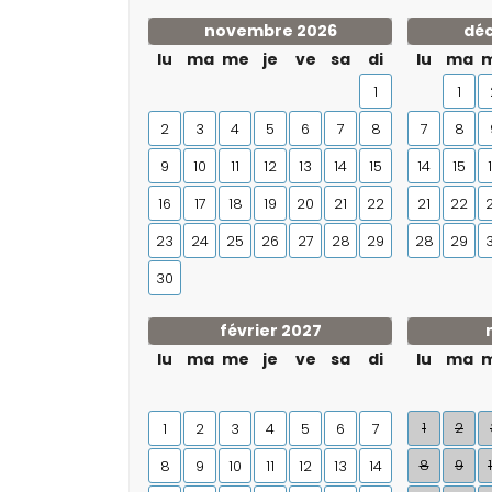
novembre 2026
dé
lu
ma
me
je
ve
sa
di
lu
ma
1
1
2
3
4
5
6
7
8
7
8
9
10
11
12
13
14
15
14
15
16
17
18
19
20
21
22
21
22
23
24
25
26
27
28
29
28
29
30
février 2027
lu
ma
me
je
ve
sa
di
lu
ma
1
2
1
2
3
4
5
6
7
8
9
8
9
10
11
12
13
14