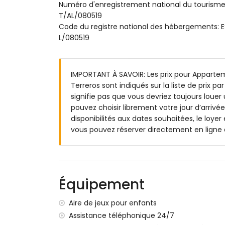
Numéro d'enregistrement national du tour
Extérieur de l'appartement
T/AL/080519
Code du registre national des hébergemen
terrain enclôturé
L/080519
piscine communale
piscine pour enfants
jardin privé avec gravier et mobilier de j
IMPORTANT À SAVOIR: Les prix pour Appart
jardin communal avec pelouse et d´arbr
Terreros sont indiqués sur la liste de prix p
cour de récréation
signifie pas que vous devriez toujours loue
terrasse couverte
pouvez choisir librement votre jour d’arrivée
douche extérieure
disponibilités aux dates souhaitées, le loye
coin pour s'asseoir en plein air et coin rep
vous pouvez réserver directement en ligne
place de parking communale couverte et 
Informations additionnelles
ville/village plus proche: San Juan de Lo
l'appartement)
Équipement
rive ou bord plus proche dans un rayon 
plage la plus proche dans un rayon de 5
Aire de jeux pour enfants
port le plus proche: Villaricos (dans un r
Assistance téléphonique 24/7
aéroport le plus proche: Almeria/Murcia 