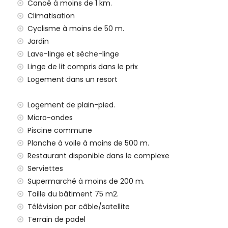
Canoë à moins de 1 km.
e (> 100 kilomètres)
Climatisation
ns un rayon de 100 mètres et train dans un rayon de 15
Cyclisme à moins de 50 m.
Jardin
mis
Lave-linge et sèche-linge
ement dispose d'un ascenseur.
Linge de lit compris dans le prix
familles avec des enfants, les séances photo et les
Logement dans un resort
le loyer
Logement de plain-pied.
Micro-ondes
Piscine commune
Planche à voile à moins de 500 m.
Restaurant disponible dans le complexe
Serviettes
Supermarché à moins de 200 m.
ns le loyer
Taille du bâtiment 75 m2.
Télévision par câble/satellite
ément de prix
Terrain de padel