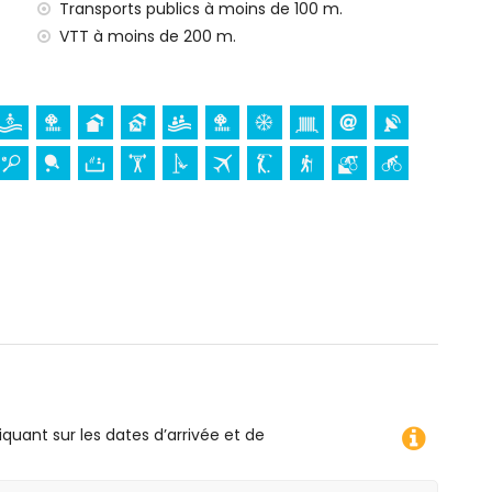
Transports publics à moins de 100 m.
VTT à moins de 200 m.
pplément de prix
 paddle court
 les vacances à San Juan de los Terreros, Andalousie
ocation)
s de la location)
n de 10 kilomètres de la location)
Terreros, Andalousie
 logement)
s), monument (La Geoda) et lieu historique (dans un
ment architectural (dans un rayon de 25 kilomètres du
iquant sur les dates d’arrivée et de
oë-kayak (canoë), plongée, randonnée subaquatique,
e 1000 mètres de l'appartement)