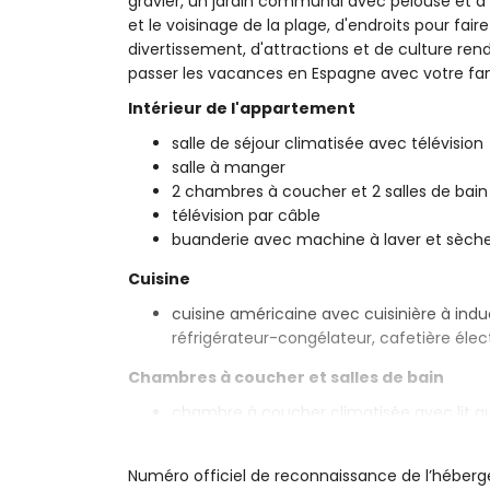
gravier, un jardin communal avec pelouse et d´a
et le voisinage de la plage, d'endroits pour faire
divertissement, d'attractions et de culture 
passer les vacances en Espagne avec votre fam
Intérieur de l'appartement
salle de séjour climatisée avec télévision
salle à manger
2 chambres à coucher et 2 salles de bain
télévision par câble
buanderie avec machine à laver et sèche
Cuisine
cuisine américaine avec cuisinière à induc
réfrigérateur-congélateur, cafetière électr
Chambres à coucher et salles de bain
chambre à coucher climatisée avec lit qu
chambre à coucher climatisée avec 2 lit
salle de bain en suite avec lavabo simpl
Numéro officiel de reconnaissance de l’héber
salle de bain avec lavabo simple, douche 