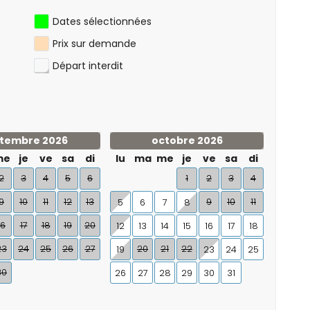
kilomètres de l'appartement)
Dates sélectionnées
Prix sur demande
Départ interdit
tembre 2026
octobre 2026
me
je
ve
sa
di
lu
ma
me
je
ve
sa
di
2
3
4
5
6
1
2
3
4
9
10
11
12
13
9
10
11
5
6
7
8
16
17
18
19
20
12
13
14
15
16
17
18
23
24
25
26
27
20
21
22
19
23
24
25
30
26
27
28
29
30
31