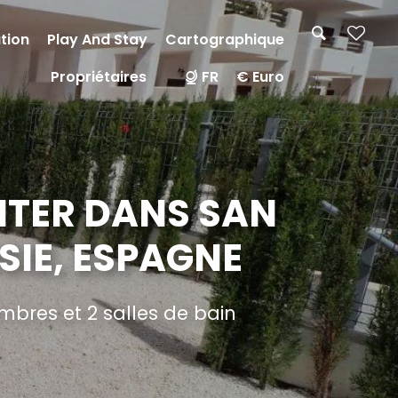
tion
Play And Stay
Cartographique
Propriétaires
FR
€ Euro
NTER DANS SAN
SIE, ESPAGNE
bres et 2 salles de bain