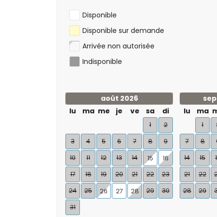
golf (Aguilon Golf) (dans un rayon de 5 
Disponible
Disponible sur demande
Arrivée non autorisée
Indisponible
août 2026
sep
lu
ma
me
je
ve
sa
di
lu
ma
1
2
1
3
4
5
6
7
8
9
7
8
10
11
12
13
14
14
15
15
16
17
18
19
20
21
22
23
21
22
24
25
29
30
28
29
26
27
28
31