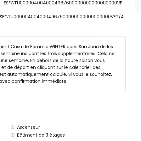
isme : ESFCTU0000040040004967600000000000000000VF
ts: ESFCTU0000040040004967600000000000000000VFT/A
ardin avec chaises longues
ement Casa de Femmie WINTER dans San Juan de los
es
ar semaine incluant les frais supplémentaires. Cela ne
r une semaine. En dehors de la haute saison vous
 et de départ en cliquant sur le calendrier des
r est automatiquement calculé. Si vous le souhaitez,
as en plein air
 avec confirmation immédiate.
clôturée pour 1 voiture
s Terreros (dans un rayon de 1000 mètres de
de 500 mètres de l'appartement
00 mètres de l'appartement
Ascenseur
ayon de 10 kilomètres de l'appartement)
Bâtiment de 3 étages
(dans un rayon de 100 kilomètres de l'appartement)