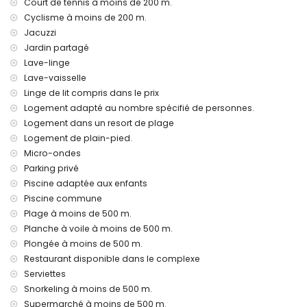
Court de tennis à moins de 200 m.
Cyclisme à moins de 200 m.
internet (WiFi)
aspirateur et fer et planche à repasser
Jacuzzi
literie et serviettes
Jardin partagé
assistance téléphonique 24h/24
Lave-linge
chauffage de l'air
Lave-vaisselle
Installations et services communs inclus dans le loyer
Linge de lit compris dans le prix
Logement adapté au nombre spécifié de personnes.
jacuzzi extérieur
Logement dans un resort de plage
Installations et services communs avec supplément de prix
Logement de plain-pied.
salle de fitness privée et paddle court
Micro-ondes
Parking privé
Divertissement et activités de loisirs pour les vacances à
Piscine adaptée aux enfants
San Juan de los Terreros, Andalousie
Piscine commune
promenade (dans un rayon de 500 mètres de la location)
Plage à moins de 500 m.
parc aquatique (Agua Vera) (dans un rayon de 10
Planche à voile à moins de 500 m.
kilomètres de la location)
Plongée à moins de 500 m.
Choses à voir et culture à San Juan de los Terreros,
Restaurant disponible dans le complexe
Andalousie
Serviettes
château, ruine, monument et lieu historique (dans un rayon
Snorkeling à moins de 500 m.
de 5 kilomètres du logement)
Supermarché à moins de 500 m.