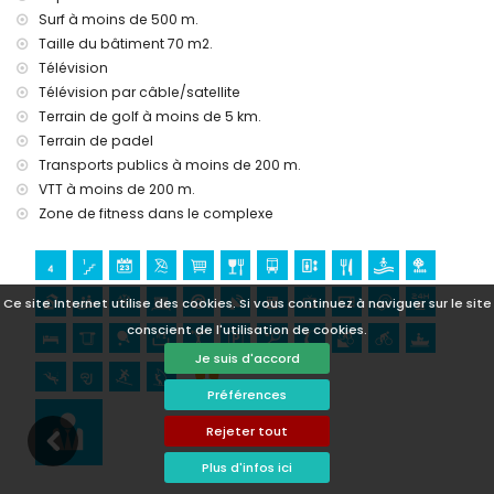
museé et église (dans un rayon de 25 kilomètres du
Surf à moins de 500 m.
logement du logement)
Taille du bâtiment 70 m2.
Activités sportives
Télévision
Télévision par câble/satellite
tennis, VTT, cyclisme, canoë-kayak (canoë), plongée,
Terrain de golf à moins de 5 km.
randonnée subaquatique, surf et ski nautique (dans un
rayon de 1000 mètres de l'appartement)
Terrain de padel
golf (Aguilon Golf) (dans un rayon de 5 kilomètres de
Transports publics à moins de 200 m.
l'appartement)
VTT à moins de 200 m.
Zone de fitness dans le complexe
Ce site Internet utilise des cookies. Si vous continuez à naviguer sur le site
conscient de l'utilisation de cookies.
Je suis d'accord
Préférences
Rejeter tout
Plus d'infos ici