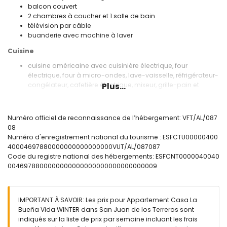
balcon couvert
2 chambres à coucher et 1 salle de bain
télévision par câble
buanderie avec machine à laver
Cuisine
cuisine américaine avec cuisinière électrique, four
électrique, four à micro-ondes, lave-vaisselle, réfrigérateur-
congélateur, cafetière électrique, mixeur, grille-pain et
Plus...
presse-citron
Chambres à coucher et salles de bain
Numéro officiel de reconnaissance de l’hébergement: VFT/AL/087
chambre à coucher climatisée avec lit queen-size (de 200
08
x 160cm) et salle de bain en suite
Numéro d'enregistrement national du tourisme : ESFCTU00000400
chambre à coucher climatisée avec 2 lits simples (de 200 x
40004697880000000000000000VUT/AL/087087
80cm)
Code du registre national des hébergements: ESFCNT0000040040
salle de bain en suite avec lavabo simple, douche, toilette
0046978800000000000000000000000000009
et sèche-cheveux
Extérieur de l'appartement
IMPORTANT À SAVOIR: Les prix pour Appartement Casa La
terrain enclôturé
Bueña Vida WINTER dans San Juan de los Terreros sont
piscine communale
indiqués sur la liste de prix par semaine incluant les frais
piscine pour enfants