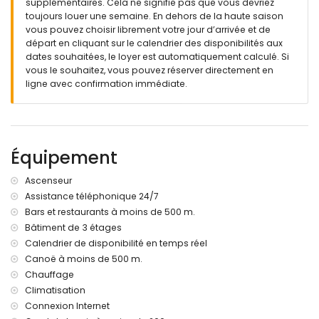
supplémentaires. Cela ne signifie pas que vous devriez
jardin communal avec pelouse et d´arbres
toujours louer une semaine. En dehors de la haute saison
terrasse couverte
vous pouvez choisir librement votre jour d’arrivée et de
douche extérieure
départ en cliquant sur le calendrier des disponibilités aux
coin pour s'asseoir en plein air et coin repas en plein air
dates souhaitées, le loyer est automatiquement calculé. Si
vous le souhaitez, vous pouvez réserver directement en
Informations additionnelles
ligne avec confirmation immédiate.
ville/village plus proche: San Juan de los Terreros (dans un
rayon de 1000 mètres de l'appartement)
rive ou bord plus proche dans un rayon de 500 mètres de
l'appartement
plage la plus proche: Playa Nardos (dans un rayon de 500
Équipement
mètres de l'appartement)
aéroport le plus proche: Alicante (> 100 kilomètres)
Ascenseur
deuxième aéroport le plus proche: Almeria/Murcia (dans un
Assistance téléphonique 24/7
rayon de 100 kilomètres de l'appartement)
Bars et restaurants à moins de 500 m.
transport public de l'appartement: bus dans un rayon de
200 mètres et train dans un rayon de 15 kilomètres
Bâtiment de 3 étages
les animaux domestiques ne sont pas admis
Calendrier de disponibilité en temps réel
Le bâtiment dans lequel se trouve le logement dispose d'un
Canoë à moins de 500 m.
ascenseur.
Chauffage
La location est très convenable pour les familles avec des
Climatisation
enfants
Connexion Internet
Installations et services privés inclus dans le loyer