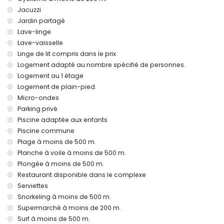
internet (WiFi)
Jacuzzi
aspirateur et fer à repasser avec planche
Jardin partagé
linge de lit et serviettes
Lave-linge
chauffage par air
Lave-vaisselle
Installations et services communs inclus dans le prix de
Linge de lit compris dans le prix
location
Logement adapté au nombre spécifié de personnes.
jacuzzi extérieur
Logement au 1 étage
Logement de plain-pied.
Installations/services communs avec supplément
Micro-ondes
espace fitness et court de paddle
Parking privé
Piscine adaptée aux enfants
Divertissements et loisirs pour vos vacances à San Juan de
los Terreros, Andalousie
Piscine commune
Plage à moins de 500 m.
promenade (à moins de 500 mètres de la maison)
Planche à voile à moins de 500 m.
parc aquatique (AquaVera) (à moins de 10 kilomètres de la
Plongée à moins de 500 m.
maison)
Restaurant disponible dans le complexe
Sites et culture à San Juan de los Terreros, Andalousie
Serviettes
château, ruine, monument et lieu historique (à moins de 5
Snorkeling à moins de 500 m.
kilomètres de l'hébergement)
Supermarché à moins de 200 m.
musée et église (à moins de 25 kilomètres de
Surf à moins de 500 m.
l'hébergement)