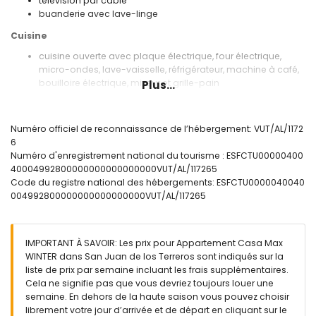
télévision par câble
buanderie avec lave-linge
Cuisine
cuisine ouverte avec plaque électrique, four électrique,
micro-ondes, lave-vaisselle, réfrigérateur, machine à café,
bouilloire électrique, mixeur et grille-pain
Plus...
Chambres et salles de bains
chambre climatisée avec canapé-lit
Numéro officiel de reconnaissance de l’hébergement: VUT/AL/1172
chambre climatisée avec lit queen-size (mesurant 200 par
6
160 cm)
Numéro d'enregistrement national du tourisme : ESFCTU00000400
chambre climatisée avec 2 lits simples (mesurant 200 par
40004992800000000000000000VUT/AL/117265
90 cm)
Code du registre national des hébergements: ESFCTU0000040040
salle de bains attenante avec lavabo simple, douche, WC
004992800000000000000000VUT/AL/117265
et sèche-cheveux
salle de bains avec lavabo simple, douche et WC
Extérieur de l'appartement
IMPORTANT À SAVOIR: Les prix pour Appartement Casa Max
WINTER dans San Juan de los Terreros sont indiqués sur la
terrain clos
liste de prix par semaine incluant les frais supplémentaires.
piscine commune
Cela ne signifie pas que vous devriez toujours louer une
pataugeoire
semaine. En dehors de la haute saison vous pouvez choisir
jardin commun avec pelouse et arbres
librement votre jour d’arrivée et de départ en cliquant sur le
aire de jeux