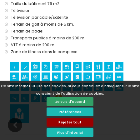
Taille du bâtiment 76 m2.
Sports
Télévision
Télévision par câble/satellite
tennis, VTT, cyclisme, canoë, plongée, snorkeling, surf et
planche à voile (à moins de 1000 mètres de l'appartement)
Terrain de golf à moins de 5 km.
golf (Aguilón Golf) (à moins de 5 kilomètres de
Terrain de padel
l'appartement)
Transports publics à moins de 200 m.
VTT à moins de 200 m.
Zone de fitness dans le complexe
Ce site Internet utilise des cookies. Si vous continuez à naviguer sur le site
conscient de l'utilisation de cookies.
Je suis d'accord
Préférences
Rejeter tout
Plus d'infos ici