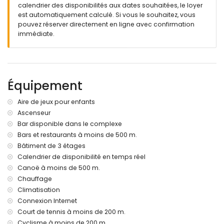
calendrier des disponibilités aux dates souhaitées, le loyer
terrasse couverte
est automatiquement calculé. Si vous le souhaitez, vous
douche extérieure
pouvez réserver directement en ligne avec confirmation
espace repas extérieur
immédiate.
parking privé couvert
Informations supplémentaires
ville la plus proche : San Juan de los Terreros (à moins de
1000 mètres de l'appartement)
Équipement
rivière ou rivage le plus proche à 500 mètres de
l'appartement
Aire de jeux pour enfants
plage la plus proche à 500 mètres de l'appartement
Ascenseur
aéroport le plus proche : Alicante (à plus de 100 kilomètres)
Bar disponible dans le complexe
deuxième aéroport le plus proche : Almería/Murcia (à
moins de 100 kilomètres de l'appartement)
Bars et restaurants à moins de 500 m.
transports publics à proximité : bus à 200 mètres et train à
Bâtiment de 3 étages
15 kilomètres
Calendrier de disponibilité en temps réel
animaux de compagnie non admis
Canoë à moins de 500 m.
L'immeuble où se trouve l'hébergement est équipé d'un
Chauffage
ascenseur.
Climatisation
L'hébergement est très adapté aux familles avec enfants
Connexion Internet
Installations privées et services inclus dans le prix de
Court de tennis à moins de 200 m.
location
Cyclisme à moins de 200 m.