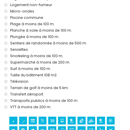
Équipements et services en supplément
Logement non-fumeur
Micro-ondes
service de transfert aéroport
Piscine commune
Activités de divertissement et de loisirs pour vos vacances
Plage à moins de 100 m.
à San Juan de los Terreros, Andalousie
Planche à voile à moins de 100 m.
bar et promenade (à moins de 500 mètres de la maison)
Plongée à moins de 100 m.
parc aquatique (Agua Vera) (à moins de 10 kilomètres de la
Sentiers de randonnée à moins de 500 m.
maison)
Serviettes
Sites et culture à San Juan de los Terreros, Andalousie
Snorkeling à moins de 100 m.
Supermarché à moins de 200 m.
ruine (à moins de 1000 mètres de l'hébergement)
Surf à moins de 100 m.
château (Château San Juan de los Terreros), monument
(La Geoda) et site historique (à moins de 5 kilomètres de
Taille du bâtiment 108 m2.
l'hébergement)
Télévision
musée (Aguilas), église (Aguilas) et bâtiment architectural
Terrain de golf à moins de 5 km.
(à moins de 25 kilomètres de l'hébergement)
Transfert aéroport
Sports
Transports publics à moins de 100 m.
VTT à moins de 200 m.
randonnée, VTT, cyclisme, canoë, plongée, snorkeling, surf
et planche à voile (à moins de 1000 mètres de la maison)
golf (Aguilon Golf) (à moins de 5 kilomètres de la maison)