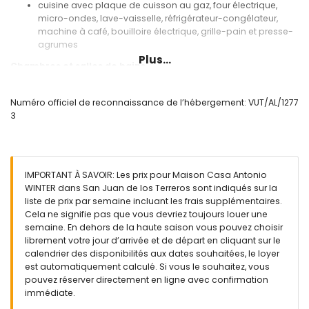
cuisine avec plaque de cuisson au gaz, four électrique,
micro-ondes, lave-vaisselle, réfrigérateur-congélateur,
machine à café, bouilloire électrique, grille-pain et presse-
agrumes
Plus...
Chambres et salles de bains
chambre avec lit queen size (mesurant 200 par 160 cm)
chambre avec 2 lits simples
Numéro officiel de reconnaissance de l’hébergement: VUT/AL/1277
salle de bains avec lavabo simple, baignoire/douche et
3
toilettes
salle de bains avec lavabo simple, douche, bidet et
toilettes
Extérieur de la maison
IMPORTANT À SAVOIR: Les prix pour Maison Casa Antonio
WINTER dans San Juan de los Terreros sont indiqués sur la
terrain clos
liste de prix par semaine incluant les frais supplémentaires.
piscine commune
Cela ne signifie pas que vous devriez toujours louer une
jardin avec pelouse
semaine. En dehors de la haute saison vous pouvez choisir
jardin commun avec pelouse
librement votre jour d’arrivée et de départ en cliquant sur le
terrasse couverte
calendrier des disponibilités aux dates souhaitées, le loyer
espace de détente extérieur et espace repas extérieur
est automatiquement calculé. Si vous le souhaitez, vous
pouvez réserver directement en ligne avec confirmation
Informations supplémentaires
immédiate.
ville la plus proche : San Juan de los Terreros (à moins de