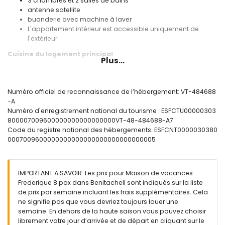
3 chambres et 2 salles de bains
antenne satellite
buanderie avec machine à laver
L'appartement intérieur est accessible uniquement de
l'extérieur.
Cuisine du logement principal
Plus...
cuisine avec plaque de cuisson électrique, four électrique,
micro-ondes, lave-vaisselle, réfrigérateur avec
congélateur, cafetière, bouilloire électrique, mixeur, grille-
Numéro officiel de reconnaissance de l’hébergement: VT-484688
pain et presse-agrumes
-A
Numéro d'enregistrement national du tourisme : ESFCTU00000303
Chambres et salles de bains du logement principal
800007009600000000000000000VT-48-484688-A7
2 chambres climatisées, chacune avec un lit double
Code du registre national des hébergements: ESFCNT0000030380
chambre avec 2 lits simples
0007009600000000000000000000000000005
salle de bains avec lavabo simple, bain/douche
combinés, douche, bidet et toilettes
salle de bains avec lavabo double, bain, douche et
IMPORTANT À SAVOIR: Les prix pour Maison de vacances
toilettes
Frederique 8 pax dans Benitachell sont indiqués sur la liste
Intérieur de l'appartement intérieur
de prix par semaine incluant les frais supplémentaires. Cela
ne signifie pas que vous devriez toujours louer une
chambre climatisée avec lit double
semaine. En dehors de la haute saison vous pouvez choisir
salle de bains avec lavabo simple, douche et toilettes
librement votre jour d’arrivée et de départ en cliquant sur le