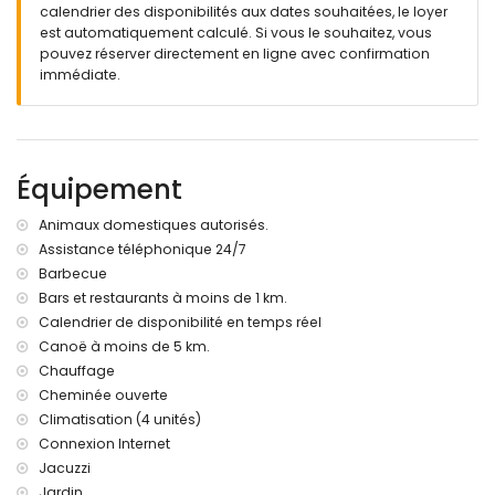
calendrier des disponibilités aux dates souhaitées, le loyer
Extérieur de cette maison de vacances
est automatiquement calculé. Si vous le souhaitez, vous
terrain clôturé
pouvez réserver directement en ligne avec confirmation
piscine privée mesurant 10m x 5m et profonde de 2m
immédiate.
beau jardin avec pelouse et arbres, mobilier de jardin avec
transats
3 terrasses couvertes
barbecue
douche extérieure
Équipement
coin salon extérieur et coin repas extérieur
2 places de parking privées
Animaux domestiques autorisés.
Informations supplémentaires
Assistance téléphonique 24/7
Barbecue
ville la plus proche : Xàbia (à moins de 5 kilomètres de la
Bars et restaurants à moins de 1 km.
maison)
rivière ou rive la plus proche : Mediterráneo (à moins de 5
Calendrier de disponibilité en temps réel
kilomètres de la maison)
Canoë à moins de 5 km.
plage la plus proche : El Moraig, Xàbia (à moins de 5
Chauffage
kilomètres de la maison)
Cheminée ouverte
port le plus proche : Puerto de Moraira (à moins de 10
Climatisation (4 unités)
kilomètres de la maison)
Connexion Internet
parc le plus proche : Cumbre del Sol (à moins de 10
Jacuzzi
kilomètres de la maison)
aéroport le plus proche : Alicante (à moins de 100
Jardin