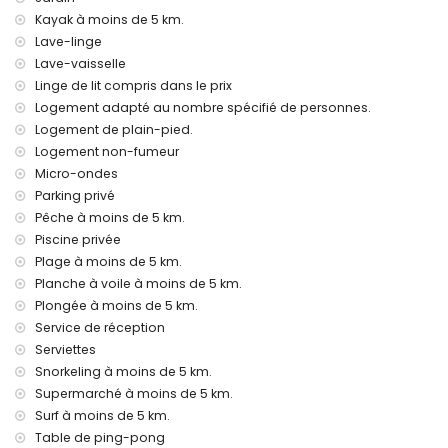
kilomètres de la maison)
Kayak à moins de 5 km.
deuxième aéroport le plus proche : Valence (> 100
Lave-linge
kilomètres)
Lave-vaisselle
interdiction de fumer
Linge de lit compris dans le prix
animaux domestiques admis
Logement adapté au nombre spécifié de personnes.
L'hébergement est très approprié pour les familles avec
enfants
Logement de plain-pied.
Logement non-fumeur
Équipements et services inclus dans le prix de location de
Micro-ondes
cette maison de vacances
Parking privé
internet (WiFi)
Pêche à moins de 5 km.
fer et planche à repasser
Piscine privée
linge de lit et serviettes
Plage à moins de 5 km.
service de réception et service d'urgence 24h/24
tennis de table
Planche à voile à moins de 5 km.
chauffage central et climatisation
Plongée à moins de 5 km.
Service de réception
Équipements et services avec supplément
Serviettes
jacuzzi extérieur
Snorkeling à moins de 5 km.
lit supplémentaire et lits/couffins pour enfants (sur
Supermarché à moins de 5 km.
demande)
Surf à moins de 5 km.
Divertissements et activités de loisirs pour vos vacances à
Table de ping-pong