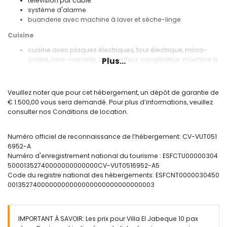
télévision par câble
système d'alarme
buanderie avec machine à laver et sèche-linge
Cuisine
cuisine avec plaques électriques, four électrique, micro-
ondes, lave-vaisselle, réfrigérateur, congélateur, machine à
Plus...
café, bouilloire électrique, grille-pain et presse-agrumes
Chambres et salles de bains
Veuillez noter que pour cet hébergement, un dépôt de garantie de
chambre avec climatisation, lit king size (mesurant 200 par
€ 1.500,00 vous sera demandé. Pour plus d’informations, veuillez
180cm), télévision, ventilateur et salle de bain en suite
consulter nos Conditions de location.
3 chambres avec climatisation, chacune avec lit queen
size (mesurant 190 par 160cm), ventilateur et salle de bain
Numéro officiel de reconnaissance de l’hébergement: CV-VUT051
en suite
6952-A
chambre avec climatisation, lit king size (mesurant 190 par
Numéro d'enregistrement national du tourisme : ESFCTU00000304
180cm), télévision et ventilateur
50001352740000000000000CV-VUT0516952-A5
salle de bain en suite avec double lavabo et douche
Code du registre national des hébergements: ESFCNT0000030450
salle de bain en suite avec double lavabo, douche et
0013527400000000000000000000000000003
toilette
2 salles de bains en suite, chacune avec lavabo simple,
douche et toilette
salle de bain avec lavabo simple et toilette
IMPORTANT À SAVOIR: Les prix pour Villa El Jabeque 10 pax