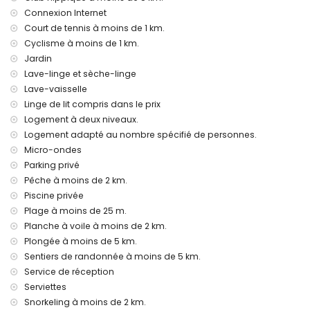
aéroport le plus proche : Valence (à plus de 100 kilomètres)
Connexion Internet
second aéroport le plus proche : Alicante (à moins de 100
Court de tennis à moins de 1 km.
kilomètres de la villa)
Cyclisme à moins de 1 km.
les animaux de compagnie ne sont pas admis
Jardin
Le bâtiment où se trouve l'hébergement dispose d'un
ascenseur.
Lave-linge et sèche-linge
L'hébergement est très adapté aux familles avec enfants
Lave-vaisselle
Linge de lit compris dans le prix
Équipements et services inclus dans le prix de location de
Logement à deux niveaux.
cette villa de luxe
Logement adapté au nombre spécifié de personnes.
internet (WiFi)
Micro-ondes
aspirateur et fer et planche à repasser
Parking privé
linge de lit et serviettes
Pêche à moins de 2 km.
service de réception et service d'urgence 24h/24
chauffage par air
Piscine privée
Plage à moins de 25 m.
Équipements et services à supplément
Planche à voile à moins de 2 km.
lit supplémentaire et lit bébé/berceau (sur demande)
Plongée à moins de 5 km.
Sentiers de randonnée à moins de 5 km.
Divertissements et activités pour vos vacances à Denia,
Costa Blanca
Service de réception
Serviettes
discothèque, boîte de nuit, bar et promenade (à moins de 5
Snorkeling à moins de 2 km.
kilomètres de la maison)