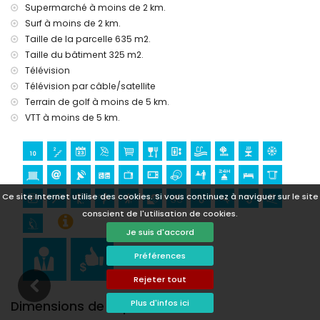
Supermarché à moins de 2 km.
Sites et culture à Denia, Costa Blanca
Surf à moins de 2 km.
église, château et lieu historique (à moins de 5 kilomètres
Taille de la parcelle 635 m2.
de l'hébergement)
Taille du bâtiment 325 m2.
musée et ruine (à moins de 10 kilomètres de l'hébergement)
Télévision
Sports
Télévision par câble/satellite
Terrain de golf à moins de 5 km.
tennis et cyclisme (à moins de 1000 mètres de la villa)
VTT à moins de 5 km.
golf, équitation, randonnée, VTT, pêche, plongée, snorkeling,
surf et planche à voile (à moins de 5 kilomètres de la villa)
Ce site Internet utilise des cookies. Si vous continuez à naviguer sur le site
conscient de l'utilisation de cookies.
Je suis d'accord
Préférences
Rejeter tout
Plus d'infos ici
Dimensions de la piscine