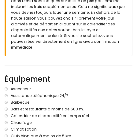
dans Denia sont indiqués sur la liste de prix par semaine
Extérieur de cette villa de luxe
incluant les frais supplémentaires. Cela ne signifie pas que
terrain clôturé
vous devriez toujours louer une semaine. En dehors de la
piscine privée mesurant 7m x 3m et 1,4m de profondeur
haute saison vous pouvez choisir librement votre jour
magnifique jardin gazonné avec des arbres et mobilier de
d’arrivée et de départ en cliquant sur le calendrier des
jardin avec transats
disponibilités aux dates souhaitées, le loyer est
2 terrasses, dont 1 couverte
automatiquement calculé. Si vous le souhaitez, vous
barbecue
pouvez réserver directement en ligne avec confirmation
douche extérieure
immédiate.
espace de détente et espace repas extérieur
2 places de parking couvertes privées et 3 places de
parking privées
Plus d'informations
Équipement
ville la plus proche : Denia (à moins de 5 kilomètres de la
villa)
Ascenseur
rive ou berge la plus proche : la mer Méditerranée (à moins
Assistance téléphonique 24/7
de 25 mètres de la villa)
Barbecue
plage la plus proche : Les Marines (à moins de 25 mètres
Bars et restaurants à moins de 500 m.
de la villa)
Calendrier de disponibilité en temps réel
port le plus proche : Puerto de Denia (à moins de 4
Chauffage
kilomètres de la villa)
parc le plus proche : Montgó (à moins de 15 kilomètres de
Climatisation
la villa)
Club hippique à moins de 5 km.