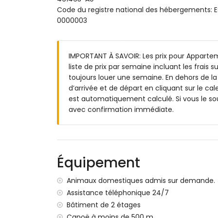
salle de bains avec lavabo simple, douche
Code du registre national des hébergement
0000003
Extérieur de l'appartement
grand terrain
piscine commune en forme de lagon me
IMPORTANT À SAVOIR: Les prix pour Appartem
jardin commun arboré
liste de prix par semaine incluant les frais 
douche extérieure
toujours louer une semaine. En dehors de la
espace repas extérieur
d’arrivée et de départ en cliquant sur le cal
est automatiquement calculé. Si vous le so
Informations supplémentaires
avec confirmation immédiate.
ville la plus proche : Javea (à moins de 
rivage ou berge le plus proche : la Médi
l'appartement)
plage la plus proche : El Arenal, Javea (
Équipement
port le plus proche : La Fontana, Javea 
parc le plus proche : Montgo, Javea (à m
Animaux domestiques admis sur demande.
aéroport le plus proche : Alicante (à moi
deuxième aéroport le plus proche : Valen
Assistance téléphonique 24/7
veuillez consulter si les animaux de com
Bâtiment de 2 étages
L'immeuble où se trouve le logement dis
Canoë à moins de 500 m.