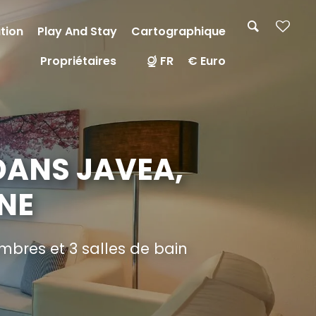
tion
Play And Stay
Cartographique
Propriétaires
FR
€ Euro
DANS JAVEA,
NE
bres et 3 salles de bain