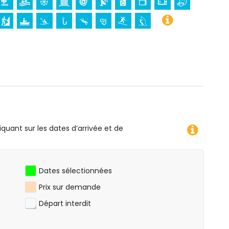
moins de 25 kilomètres de l'hébergement)
ngée, snorkeling, surf et planche à voile (à moins de
5 kilomètres de l'appartement)
(à moins de 10 kilomètres de l'appartement)
iquant sur les dates d’arrivée et de
Dates sélectionnées
Prix sur demande
Départ interdit