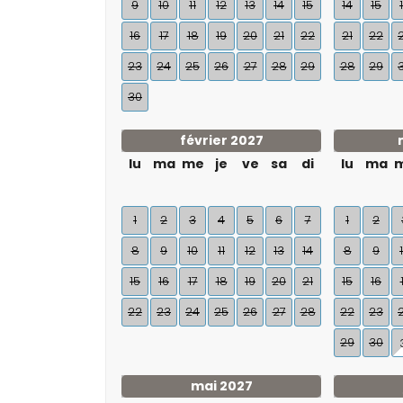
9
10
11
12
13
14
15
14
15
16
17
18
19
20
21
22
21
22
23
24
25
26
27
28
29
28
29
30
février 2027
lu
ma
me
je
ve
sa
di
lu
ma
1
2
3
4
5
6
7
1
2
8
9
10
11
12
13
14
8
9
15
16
17
18
19
20
21
15
16
22
23
24
25
26
27
28
22
23
29
30
mai 2027