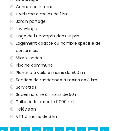
illes avec enfants
Connexion Internet
x de location de l'appartement
Cyclisme à moins de 1 km.
Jardin partagé
Lave-linge
Linge de lit compris dans le prix
e 24h/24
Logement adapté au nombre spécifié de
personnes.
Micro-ondes
Piscine commune
nts (sur demande)
Planche à voile à moins de 500 m.
ur vos vacances à Javea, Costa Blanca
Sentiers de randonnée à moins de 3 km.
Serviettes
et Javea) (à moins de 500 mètres de la maison)
Supermarché à moins de 50 m.
aison)
Taille de la parcelle 9000 m2.
Télévision
 (San Bartolome, Pueblo, Javea), ruine (Molinos de
VTT à moins de 3 km.
a, Javea), bâtiment architectural (Histórico de Javea,
 et Javea) (à moins de 5 kilomètres de l'hébergement)