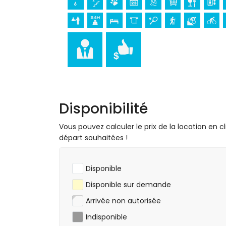
château (Portal de la Vila et Denia) (à 
Sports
tennis, cyclisme, canoë, kayak, pêche, plo
1000 mètres de l'appartement)
randonnée, VTT et escalade (à moins de 
golf (Club de Golf Javea) et équitation 
Disponibilité
Vous pouvez calculer le prix de la location en cl
départ souhaitées !
Disponible
Disponible sur demande
Arrivée non autorisée
Indisponible