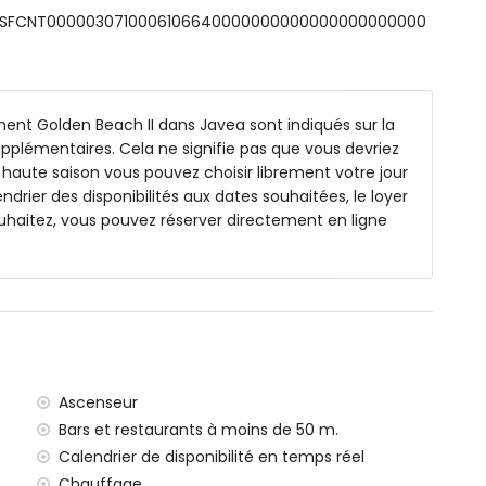
 et toilette
s: ESFCNT0000030710006106640000000000000000000000
surant 20m x 8m et 2m de profondeur
ent Golden Beach II dans Javea sont indiqués sur la
supplémentaires. Cela ne signifie pas que vous devriez
 haute saison vous pouvez choisir librement votre jour
endrier des disponibilités aux dates souhaitées, le loyer
uhaitez, vous pouvez réserver directement en ligne
2 kilomètres de l'appartement)
terranée, Javea (à moins de 1000 mètres de
à moins de 1000 mètres de l'appartement)
(à moins de 500 mètres de l'appartement)
oins de 3 kilomètres de l'appartement)
Ascenseur
ns de 100 kilomètres de l'appartement)
ce (> 100 kilomètres)
Bars et restaurants à moins de 50 m.
pagnie sont autorisés
Calendrier de disponibilité en temps réel
pose d'un ascenseur.
Chauffage