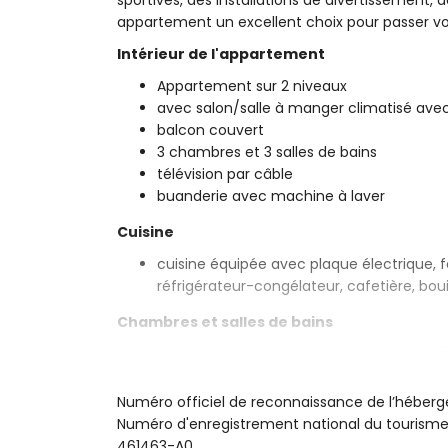
sportives, des installations de divertissement, de
appartement un excellent choix pour passer v
Intérieur de l'appartement
Appartement sur 2 niveaux
avec salon/salle à manger climatisé avec
balcon couvert
3 chambres et 3 salles de bains
télévision par câble
buanderie avec machine à laver
Cuisine
cuisine équipée avec plaque électrique, f
réfrigérateur-congélateur, cafetière, boui
Chambres et salles de bains
chambre climatisée avec lit queen size (
chambre climatisée avec lit queen size 
chambre climatisée avec 2 lits simples 
Numéro officiel de reconnaissance de l’hébe
salle de bains en suite avec lavabo simpl
Numéro d'enregistrement national du touri
salle de bains avec lavabo simple, combin
461463-A0