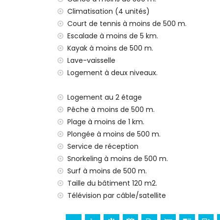
Le logement est très adapté pour les fam
Climatisation (4 unités)
Équipements et services inclus dans le pri
Court de tennis à moins de 500 m.
Escalade à moins de 5 km.
internet (WiFi)
Kayak à moins de 500 m.
fer et planche à repasser
Lave-vaisselle
linge de lit et serviettes
service de réception et service d'urgenc
Logement à deux niveaux.
chauffage par air et climatisation
Logement au 2 étage
Équipements et services avec supplément
Pêche à moins de 500 m.
lit supplémentaire et lit/parc pour enfa
Plage à moins de 1 km.
Divertissements et activités de loisirs po
Plongée à moins de 500 m.
Service de réception
discothèque, bar, promenade (El Arenal 
Snorkeling à moins de 500 m.
cinéma (à moins de 5 kilomètres de la m
Surf à moins de 500 m.
Sites et culture à Javea, Costa Blanca
Taille du bâtiment 120 m2.
musée (Histórico de Javea, Javea), église
Télévision par câble/satellite
Viento, Javea), monument (Pueblo de Jave
Javea), lieu historique (Pueblo de Javea