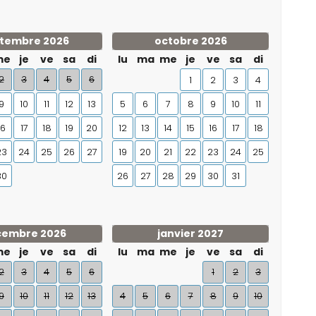
tembre 2026
octobre 2026
me
je
ve
sa
di
lu
ma
me
je
ve
sa
di
2
3
4
5
6
1
2
3
4
9
10
11
12
13
5
6
7
8
9
10
11
16
17
18
19
20
12
13
14
15
16
17
18
23
24
25
26
27
19
20
21
22
23
24
25
30
26
27
28
29
30
31
cembre 2026
janvier 2027
me
je
ve
sa
di
lu
ma
me
je
ve
sa
di
2
3
4
5
6
1
2
3
9
10
11
12
13
4
5
6
7
8
9
10