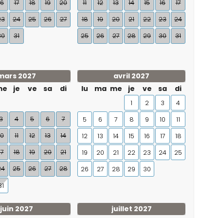
16
17
18
19
20
11
12
13
14
15
16
17
23
24
25
26
27
18
19
20
21
22
23
24
30
31
25
26
27
28
29
30
31
mars 2027
avril 2027
me
je
ve
sa
di
lu
ma
me
je
ve
sa
di
1
2
3
4
3
4
5
6
7
5
6
7
8
9
10
11
10
11
12
13
14
12
13
14
15
16
17
18
17
18
19
20
21
19
20
21
22
23
24
25
24
25
26
27
28
26
27
28
29
30
31
juin 2027
juillet 2027