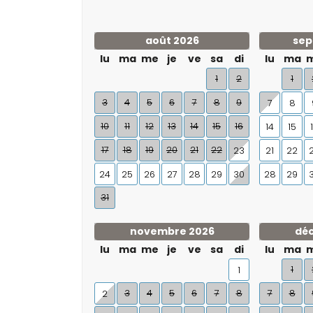
août 2026
sep
lu
ma
me
je
ve
sa
di
lu
ma
1
2
1
3
4
5
6
7
8
9
7
8
10
11
12
13
14
15
16
14
15
17
18
19
20
21
22
23
21
22
24
25
26
27
28
29
30
28
29
31
novembre 2026
dé
lu
ma
me
je
ve
sa
di
lu
ma
1
1
3
4
5
6
7
8
7
8
2