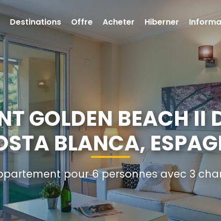
Destinations
Offre
Acheter
Hiberner
Informa
T GOLDEN BEACH II 
OSTA BLANCA, ESPAG
partement pour 6 personnes avec 3 cham