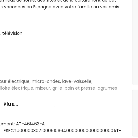
s lieux de sortie, des sites et de la culture font de cet
os vacances en Espagne avec votre famille ou vos amis.
 télévision
our électrique, micro-ondes, lave-vaisselle,
lloire électrique, mixeur, grille-pain et presse-agrumes
Plus...
mesurant 200 par 150 cm) et salle de bains en suite
(mesurant 190 par 150 cm)
(mesurant 190 par 90 cm)
rgement: AT-461463-A
e, combinaison baignoire/douche, bidet et toilette
sme : ESFCTU00000307100061066400000000000000000AT-
aison baignoire/douche, bidet et toilette