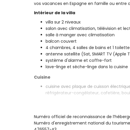
vos vacances en Espagne en famille ou entre 
Intérieur de la villa
villa sur 2 niveaux
salon avec climatisation, télévision et le
salle à manger avec climatisation
balcon couvert
4 chambres, 4 salles de bains et 1 toilette
antenne satellite (Sat, SMART TV (Apple T
système d'alarme et coffre-fort
lave-linge et sèche-linge dans la cuisine
Cuisine
cuisine avec plaque de cuisson électrique,
réfrigérateur-congélateur, cafetière, boui
Chambres et salles de bains
3 chambres avec climatisation, chacune 
Numéro officiel de reconnaissance de l’héb
salle de bains en suite
Numéro d'enregistrement national du touri
1 chambre avec climatisation, 2 lits simp
476557-A3