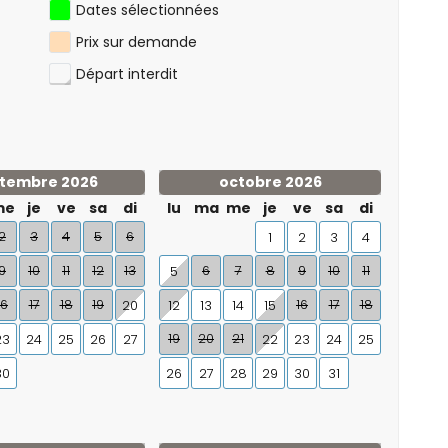
Dates sélectionnées
Prix sur demande
Départ interdit
tembre 2026
octobre 2026
me
je
ve
sa
di
lu
ma
me
je
ve
sa
di
2
3
4
5
6
1
2
3
4
9
10
11
12
13
6
7
8
9
10
11
5
16
17
18
19
16
17
18
20
12
13
14
15
19
20
21
23
24
25
26
27
22
23
24
25
30
26
27
28
29
30
31