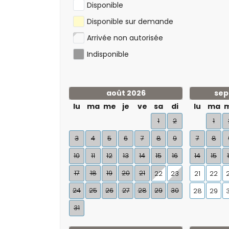
Disponible
Disponible sur demande
Arrivée non autorisée
Indisponible
août 2026
sep
lu
ma
me
je
ve
sa
di
lu
ma
1
2
1
3
4
5
6
7
8
9
7
8
10
11
12
13
14
15
16
14
15
17
18
19
20
21
22
23
21
22
24
25
26
27
28
29
30
28
29
31