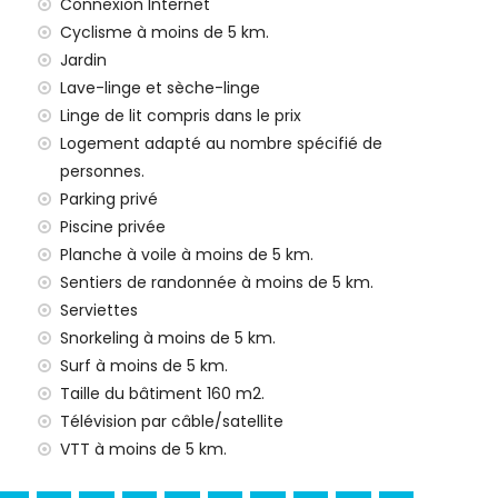
e (> 100 kilomètres)
Connexion Internet
pagnie sont admis
Cyclisme à moins de 5 km.
amilles avec enfants
Jardin
Lave-linge et sèche-linge
de location de la villa
Linge de lit compris dans le prix
Logement adapté au nombre spécifié de
personnes.
Parking privé
e 24h/24
Piscine privée
Planche à voile à moins de 5 km.
Sentiers de randonnée à moins de 5 km.
Serviettes
Snorkeling à moins de 5 km.
Surf à moins de 5 km.
Taille du bâtiment 160 m2.
Télévision par câble/satellite
San Bartolomé, Jávea), ruines (Pueblo Histórico, Jávea),
ent architectural (Pueblo Histórico, Jávea), lieu
VTT à moins de 5 km.
à moins de 10 kilomètres de l'hébergement)