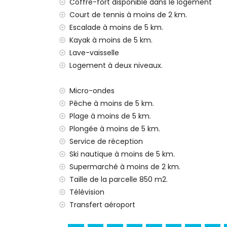
deuxième aéroport le plus proche: Valenc
Coffre-fort disponible dans le logement
veuillez consulter si les animaux de com
Court de tennis à moins de 2 km.
L'hébergement est très adapté pour les f
Escalade à moins de 5 km.
Kayak à moins de 5 km.
Installations et services inclus dans le prix 
Lave-vaisselle
internet (WiFi)
Logement à deux niveaux.
aspirateur et fer avec planche à repasser
linge de lit et serviettes
Micro-ondes
service de réception et service d'urgenc
chauffage central et climatisation
Pêche à moins de 5 km.
Plage à moins de 5 km.
Installations et services à supplément
Plongée à moins de 5 km.
service aéroport
Service de réception
chauffage de la piscine
Ski nautique à moins de 5 km.
lit bébé/lit d'enfant (sur demande)
Supermarché à moins de 2 km.
Sites et culture à Jávea, Costa Blanca
Taille de la parcelle 850 m2.
Télévision
musée (Pueblo Histórico, Jávea), église (
Transfert aéroport
monument (Pueblo Histórico, Jávea), bâtim
historique (Pueblo Histórico et Jávea) (