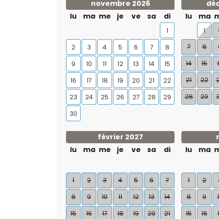
novembre 2026
dé
lu
ma
me
je
ve
sa
di
lu
ma
1
1
7
8
2
3
4
5
6
7
8
14
15
9
10
11
12
13
14
15
21
22
16
17
18
19
20
21
22
28
29
23
24
25
26
27
28
29
30
février 2027
lu
ma
me
je
ve
sa
di
lu
ma
1
2
3
4
5
6
7
1
2
8
9
10
11
12
13
14
8
9
15
16
17
18
19
20
21
15
16