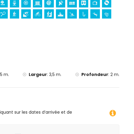
moins de 25 kilomètres de l'hébergement)
e, canoë, kayak, pêche, plongée, snorkeling, surf,
 5 kilomètres de la villa)
tion (à moins de 10 kilomètres de la villa)
,5 m.
Largeur
:
3,5 m.
Profondeur
:
2 m.
iquant sur les dates d’arrivée et de