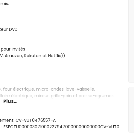
amis.
cteur DVD
 pour invités
V, Amazon, Rakuten et Netflix))
 four électrique, micro-ondes, lave-vaisselle,
lloire électrique, mixeur, grille-pain et presse-agrumes
Plus...
avec un lit queen size (mesurant 200 par 150 cm) et
ergement: CV-VUT0476557-A
sme : ESFCTU0000030710002279470000000000000CV-VUT0
les (mesurant 200 par 90 cm) et salle de bains en suite