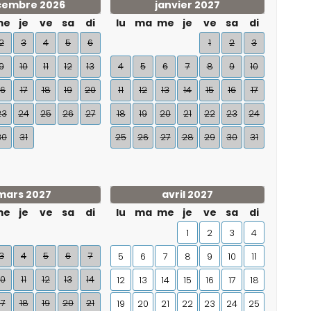
cembre 2026
janvier 2027
me
je
ve
sa
di
lu
ma
me
je
ve
sa
di
2
3
4
5
6
1
2
3
9
10
11
12
13
4
5
6
7
8
9
10
16
17
18
19
20
11
12
13
14
15
16
17
23
24
25
26
27
18
19
20
21
22
23
24
30
31
25
26
27
28
29
30
31
mars 2027
avril 2027
me
je
ve
sa
di
lu
ma
me
je
ve
sa
di
1
2
3
4
3
4
5
6
7
5
6
7
8
9
10
11
10
11
12
13
14
12
13
14
15
16
17
18
17
18
19
20
21
19
20
21
22
23
24
25