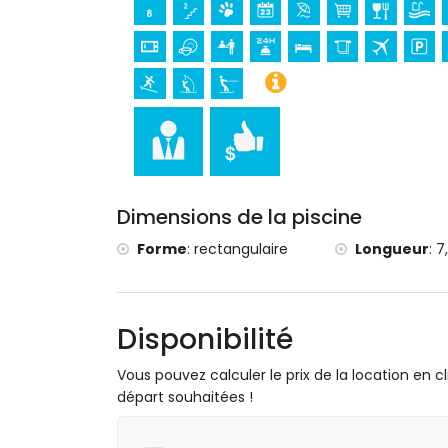
château (Portal de la Vila et Denia) (à 
Sports
tennis, randonnée, VTT, cyclisme, escalad
planche à voile et ski nautique (à moins de
golf (Club de Golf Jávea, Jávea) et équita
Dimensions de la piscine
Forme
:
rectangulaire
Longueur
:
7
Disponibilité
Vous pouvez calculer le prix de la location en cl
départ souhaitées !