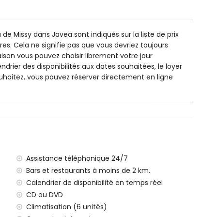
 baignoire/douche, bidet, toilette et sèche-cheveux
 douche, toilette et sèche-cheveux
 de Missy dans Javea sont indiqués sur la liste de prix
es. Cela ne signifie pas que vous devriez toujours
ison vous pouvez choisir librement votre jour
x 3,5m et 2m de profondeur
endrier des disponibilités aux dates souhaitées, le loyer
jardin avec transats
uhaitez, vous pouvez réserver directement en ligne
 manger extérieur
ilomètres de la villa)
Assistance téléphonique 24/7
anée, Jávea (à moins de 5 kilomètres de la villa)
Bars et restaurants à moins de 2 km.
Jávea (à moins de 5 kilomètres de la villa)
Calendrier de disponibilité en temps réel
 (à moins de 10 kilomètres de la villa)
CD ou DVD
moins de 5 kilomètres de la villa)
Climatisation (6 unités)
de 100 kilomètres de la villa)