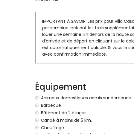
salle de bains en suite avec combinaison
3 salles de bains en suite, chacune avec
Extérieur de la villa
IMPORTANT À SAVOIR: Les prix pour Villa Casa
par semaine incluant les frais supplémentair
terrain clos
louer une semaine. En dehors de la haute sa
piscine privée chauffée mesurant 7,5m 
d’arrivée et de départ en cliquant sur le cal
jardin avec gravier, arbres et mobilier de 
est automatiquement calculé. Si vous le so
2 terrasses, dont 1 couverte
avec confirmation immédiate.
barbecue
douche extérieure
espace salon extérieur et espace salle à
3 places de parking privées et clôturées
Équipement
Informations supplémentaires
ville la plus proche: Jávea (à moins de 10 k
Animaux domestiques admis sur demande.
rive ou berge la plus proche: Mer Méditerr
Barbecue
plage la plus proche: Cala de la Barraca, 
Bâtiment de 2 étages
port le plus proche: Duanes del Mar, Jávea
Canoë à moins de 5 km.
parc le plus proche: La Guardia, Jávea (à 
Chauffage
aéroport le plus proche: Alicante (à moins 