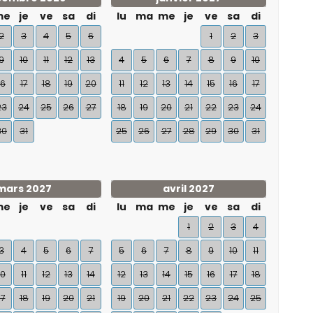
me
je
ve
sa
di
lu
ma
me
je
ve
sa
di
2
3
4
5
6
1
2
3
9
10
11
12
13
4
5
6
7
8
9
10
16
17
18
19
20
11
12
13
14
15
16
17
23
24
25
26
27
18
19
20
21
22
23
24
30
31
25
26
27
28
29
30
31
mars 2027
avril 2027
me
je
ve
sa
di
lu
ma
me
je
ve
sa
di
1
2
3
4
3
4
5
6
7
5
6
7
8
9
10
11
10
11
12
13
14
12
13
14
15
16
17
18
17
18
19
20
21
19
20
21
22
23
24
25