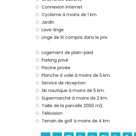
internet (WiFi)
Connexion Internet
fer et planche à repasser
Cyclisme à moins de 1 km.
linge de lit et serviettes
service de réception et service d'urgenc
Jardin
chauffage par air et climatisation
Lave-linge
Linge de lit compris dans le prix
Équipements et services avec supplément
lit/couchette pour enfants (sur demand
Logement de plain-pied.
Divertissement et activités de loisirs pou
Parking privé
Piscine privée
bar (à moins de 5 kilomètres de la maiso
Planche à voile à moins de 5 km.
Sites et culture à Jávea, Costa Blanca
Service de réception
musée (Histórico de Jávea, Jávea), égli
Ski nautique à moins de 5 km.
Jávea, Jávea), bâtiment architectural (Pu
Supermarché à moins de 2 km.
et Jávea) (à moins de 5 kilomètres de l
Taille de la parcelle 2000 m2.
ruine (Molinos de Viento et Jávea) (à mo
Télévision
château (Portal de la Vila et Denia) (à 
Terrain de golf à moins de 4 km.
Sports