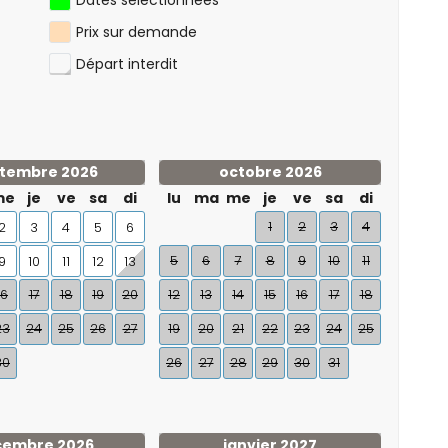
Dates sélectionnées
Prix sur demande
Départ interdit
tembre 2026
octobre 2026
me
je
ve
sa
di
lu
ma
me
je
ve
sa
di
1
2
3
4
2
3
4
5
6
5
6
7
8
9
10
11
9
10
11
12
13
16
17
18
19
20
12
13
14
15
16
17
18
23
24
25
26
27
19
20
21
22
23
24
25
30
26
27
28
29
30
31
cembre 2026
janvier 2027