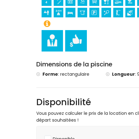
VTT et cyclisme (à moins de 1000 mètres d
tennis, golf (Golf la Sella), escalade, can
et ski nautique (à moins de 5 kilomètres de
équitation (à moins de 10 kilomètres de la 
Dimensions de la piscine
Forme
:
rectangulaire
Longueur
:
Disponibilité
Vous pouvez calculer le prix de la location en cl
départ souhaitées !