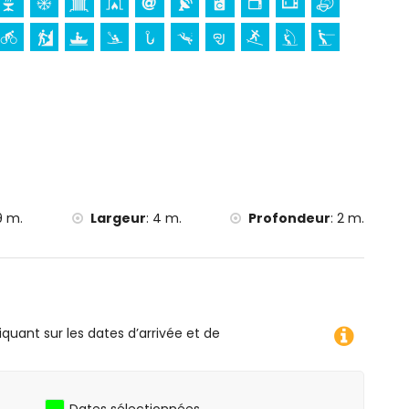
e la villa)
oë, kayak, pêche, plongée, snorkeling, surf, planche à voile
 la villa)
villa)
9 m.
Largeur
:
4 m.
Profondeur
:
2 m.
iquant sur les dates d’arrivée et de