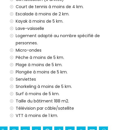
Court de tennis à moins de 4 km.
Escalade à moins de 2 km.
e 24h/24
Kayak à moins de 5 km.
Lave-vaisselle
Logement adapté au nombre spécifié de
personnes.
e)
Micro-ondes
r vos vacances à Jávea, Costa Blanca
Pêche à moins de 5 km.
Plage à moins de 5 km.
n)
Plongée à moins de 5 km.
Serviettes
se (San Bartolomé, Pueblo, Jávea), monument (Pueblo de
Snorkeling à moins de 5 km.
eblo de Jávea, Jávea), lieu historique (Pueblo de Jávea
Surf à moins de 5 km.
'hébergement)
Taille du bâtiment 188 m2.
ins de 10 kilomètres de l'hébergement)
Télévision par câble/satellite
moins de 25 kilomètres de l'hébergement)
VTT à moins de 1 km.