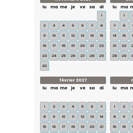
lu
ma
me
je
ve
sa
di
lu
ma
1
1
2
3
4
5
6
7
8
7
8
9
10
11
12
13
14
15
14
15
16
17
18
19
20
21
22
21
22
23
24
25
26
27
28
29
28
29
30
février 2027
lu
ma
me
je
ve
sa
di
lu
ma
1
2
3
4
5
6
7
1
2
8
9
10
11
12
13
14
8
9
15
16
17
18
19
20
21
15
16