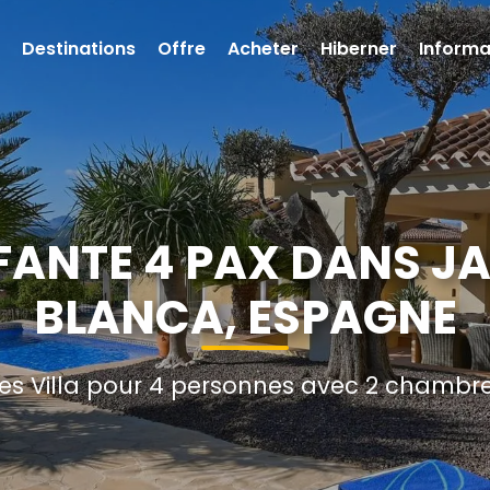
Destinations
Offre
Acheter
Hiberner
Informa
LEFANTE 4 PAX DANS J
BLANCA, ESPAGNE
s Villa pour 4 personnes avec 2 chambres