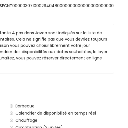
ts: ESFCNT0000030710002940480000000000000000000000
de profondeur
jardin avec transats
efante 4 pax dans Javea sont indiqués sur la liste de
 manger extérieur
ntaires. Cela ne signifie pas que vous devriez toujours
ison vous pouvez choisir librement votre jour
endrier des disponibilités aux dates souhaitées, le loyer
uhaitez, vous pouvez réserver directement en ligne
ilomètres de la villa)
eo, Jávea (à moins de 5 kilomètres de la villa)
moins de 5 kilomètres de la villa)
ar, Jávea (à moins de 5 kilomètres de la villa)
ins de 1000 mètres de la villa)
 de 100 kilomètres de la villa)
ce (> 100 kilomètres)
utorisés
Barbecue
les avec enfants
Calendrier de disponibilité en temps réel
e location de la villa
Chauffage
Climatisation (3 unités)