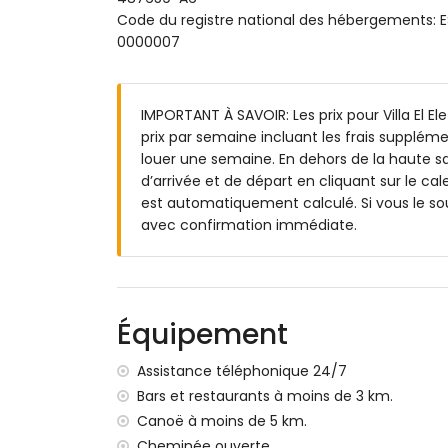
grand terrain clos
Code du registre national des hébergemen
piscine privée mesurant 9m x 4m et 2m 
0000007
jardin avec gravier, arbres et mobilier de 
4 terrasses, dont 2 couvertes
barbecue
IMPORTANT À SAVOIR: Les prix pour Villa El El
espace de détente extérieur et espace à
prix par semaine incluant les frais suppléme
place de parking privée couverte
louer une semaine. En dehors de la haute sa
Informations supplémentaires
d’arrivée et de départ en cliquant sur le cal
est automatiquement calculé. Si vous le so
ville la plus proche : Jávea (à moins de 5 k
avec confirmation immédiate.
rivière ou rive la plus proche : Mediterrán
plage la plus proche : El Arenal, Jávea (à 
port le plus proche : Puerto Aduanas del M
parc le plus proche : Montgó, Jávea (à mo
aéroport le plus proche : Alicante (à moins
Équipement
deuxième aéroport le plus proche : Valen
les animaux de compagnie ne sont pas a
Assistance téléphonique 24/7
l'hébergement est très adapté aux famil
Bars et restaurants à moins de 3 km.
Équipements et services inclus dans le prix d
Canoë à moins de 5 km.
Cheminée ouverte