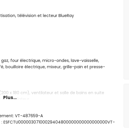
isation, télévision et lecteur BlueRay
gaz, four électrique, micro-ondes, lave-vaisselle,
 bouilloire électrique, mixeur, grille-pain et presse-
(200 x 180 cm), ventilateur et salle de bains en suite
Plus...
 et ventilateur
le, baignoire/douche combinée et toilette
 et toilette
rgement: VT-487659-A
sme : ESFCTU00000307100029404800000000000000000VT-