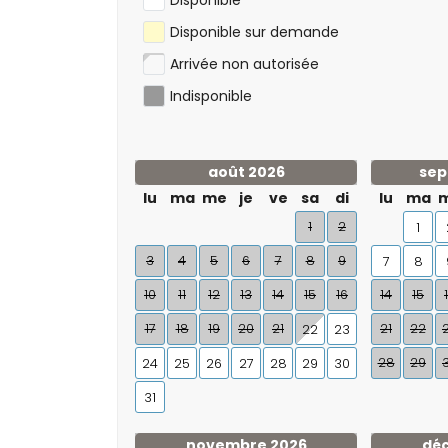
Disponible
Disponible sur demande
Arrivée non autorisée
Indisponible
août 2026
sep
lu
ma
me
je
ve
sa
di
lu
ma
1
2
1
3
4
5
6
7
8
9
7
8
10
11
12
13
14
15
16
14
15
17
18
19
20
21
21
22
22
23
28
29
24
25
26
27
28
29
30
31
novembre 2026
dé