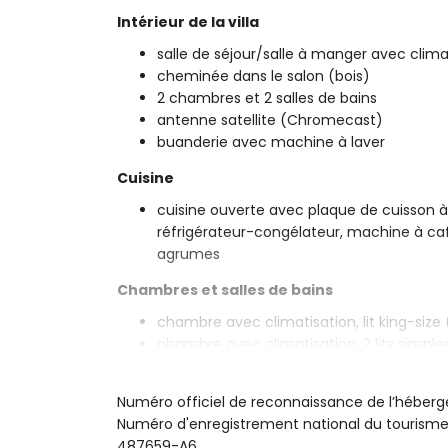
Intérieur de la villa
salle de séjour/salle à manger avec climat
cheminée dans le salon (bois)
2 chambres et 2 salles de bains
antenne satellite (Chromecast)
buanderie avec machine à laver
Cuisine
cuisine ouverte avec plaque de cuisson à 
réfrigérateur-congélateur, machine à café,
agrumes
Chambres et salles de bains
chambre avec climatisation, lit king-size 
chambre avec climatisation, 2 lits simples
salle de bains en suite avec lavabo simp
salle de bains avec lavabo simple, douche
Numéro officiel de reconnaissance de l’hébe
Extérieur de la villa
Numéro d'enregistrement national du touri
487659-A6