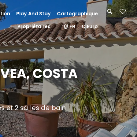
tion
Play And Stay
Cartographique
Propriétaires
FR
€ Euro
AVEA, COSTA
 et 2 salles de bain