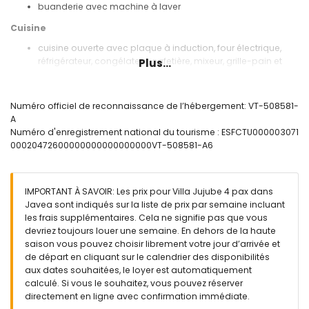
buanderie avec machine à laver
Cuisine
cuisine ouverte avec plaque à induction, four électrique,
réfrigérateur, congélateur, cafetière, mixeur, grille-pain et
Plus...
presse-agrumes
Chambres et salles de bains
Numéro officiel de reconnaissance de l’hébergement: VT-508581-
2 chambres avec air conditionné, chacune avec lit king size
A
(mesurant 200 par 180cm) et ventilateur
Numéro d'enregistrement national du tourisme : ESFCTU000003071
salle de bain avec double lavabo, douche et toilette
00020472600000000000000000VT-508581-A6
salle de bain avec lavabo simple et douche
Extérieur de la villa
IMPORTANT À SAVOIR: Les prix pour Villa Jujube 4 pax dans
grand terrain clôturé
Javea sont indiqués sur la liste de prix par semaine incluant
piscine privée mesurant 12m x 6m et 1,8m de profondeur
les frais supplémentaires. Cela ne signifie pas que vous
magnifique jardin engazonné avec gravier, arbres et
devriez toujours louer une semaine. En dehors de la haute
mobilier de jardin avec transats
saison vous pouvez choisir librement votre jour d’arrivée et
2 terrasses, dont 1 couverte
de départ en cliquant sur le calendrier des disponibilités
barbecue
aux dates souhaitées, le loyer est automatiquement
coin salon extérieur et coin repas extérieur
calculé. Si vous le souhaitez, vous pouvez réserver
directement en ligne avec confirmation immédiate.
Plus d'informations