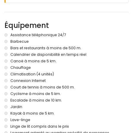
ville la plus proche: Javea (à moins de 4 kilomètres de la
villa)
rivière ou rivage le plus proche: Mediterraneo, Javea (à
moins de 1000 mètres de la villa)
Équipement
plage la plus proche: La Caleta de Dins, Javea (à moins de
1000 mètres de la villa)
Assistance téléphonique 24/7
port le plus proche: Aduanas del mar (à moins de 5
Barbecue
kilomètres de la villa)
Bars et restaurants à moins de 500 m.
parc le plus proche: Montgo, Javea (à moins de 10
kilomètres de la villa)
Calendrier de disponibilité en temps réel
aéroport le plus proche: Alicante (à moins de 100 kilomètres
Canoë à moins de 5 km.
de la villa)
Chauffage
deuxième aéroport le plus proche: Valence (> 100
Climatisation (4 unités)
kilomètres)
Connexion Internet
fumer n'est pas autorisé
Court de tennis à moins de 500 m.
animaux non admis
Cyclisme à moins de 5 km.
Le logement est très adapté aux familles avec enfants
Escalade à moins de 10 km.
Services et installations inclus dans le prix de location de la
Jardin
villa
Kayak à moins de 5 km.
internet (fibre optique)
Lave-linge
aspirateur et fer et planche à repasser
Linge de lit compris dans le prix
linge de lit et serviettes
Logement adapté au nombre spécifié de personnes.