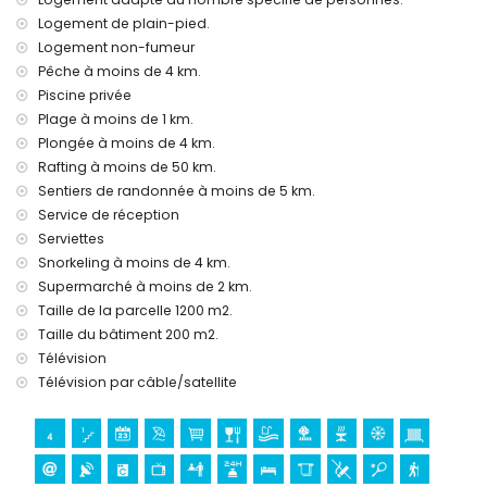
service de réception et service d'urgence 24h/24
Logement de plain-pied.
chauffage au sol et climatisation
Logement non-fumeur
Services et installations moyennant supplément
Pêche à moins de 4 km.
lit bébé/berceau (sur demande)
Piscine privée
Plage à moins de 1 km.
Divertissements et activités de loisirs pour vos vacances à
Plongée à moins de 4 km.
Javea, Costa Blanca
Rafting à moins de 50 km.
discothèque, bar et promenade (El Arenal) (à moins de 5
Sentiers de randonnée à moins de 5 km.
kilomètres de la maison)
Service de réception
Sites et culture à Javea, Costa Blanca
Serviettes
Snorkeling à moins de 4 km.
musée (Histórico de Javea, Javea), église (Virgen de Loreto,
Puerto, Javea), ruine (Molinos de Viento, Javea), monument
Supermarché à moins de 2 km.
(Pueblo de Javea, Javea), bâtiment architectural (Histórico
Taille de la parcelle 1200 m2.
de Javea, Javea), lieu historique (Pueblo de Javea et
Taille du bâtiment 200 m2.
Javea) (à moins de 5 kilomètres de l'hébergement)
Télévision
château (Portal de la Vila et Denia) (à moins de 25
Télévision par câble/satellite
kilomètres de l'hébergement)
Sports
tennis (à moins de 1000 mètres de la villa)
randonnée, cyclisme, canoë, kayak, pêche, plongée et