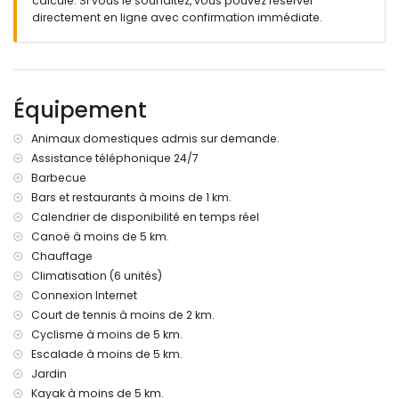
calculé. Si vous le souhaitez, vous pouvez réserver
4 terrasses, dont 3 couvertes
directement en ligne avec confirmation immédiate.
barbecue
espace salon extérieur et espace repas extérieur
3 places de parking privées
terrasse sur le toit
Équipement
Informations supplémentaires
ville la plus proche : Jávea (à moins de 5 kilomètres de la
Animaux domestiques admis sur demande.
villa)
Assistance téléphonique 24/7
rivière ou bord de mer le plus proche : Méditerranée, Jávea
Barbecue
(à moins de 2 kilomètres de la villa)
plage la plus proche : El Arenal, Jávea (à moins de 2
Bars et restaurants à moins de 1 km.
kilomètres de la villa)
Calendrier de disponibilité en temps réel
port le plus proche : Port Aduanas del Mar, Jávea (à moins
Canoë à moins de 5 km.
de 5 kilomètres de la villa)
Chauffage
parc le plus proche : Montgó, Jávea (à moins de 5
Climatisation (6 unités)
kilomètres de la villa)
Connexion Internet
aéroport le plus proche : Alicante (à moins de 100
Court de tennis à moins de 2 km.
kilomètres de la villa)
deuxième aéroport le plus proche : Valence (> 100
Cyclisme à moins de 5 km.
kilomètres)
Escalade à moins de 5 km.
veuillez consulter si les animaux de compagnie sont
Jardin
autorisés
Kayak à moins de 5 km.