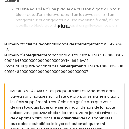
Cuisine
cuisine équipée d'une plaque de cuisson à gaz, d'un four
électrique, d'un micro-ondes, d'un lave-vaisselle, d'un
réfrigérateur et congélateur, d'une machine à café, d'une
bouilloire électrique, d'un mixeur, d'un grille-pain et d'un
Plus...
presse-agrumes
Chambres et salles de bains
Numéro officiel de reconnaissance de l’hébergement: VT-496780
2 chambres climatisées, chacune avec lit double,
-A
ventilateur et salle de bains en suite
Numéro d'enregistrement national du tourisme : ESFCTU000003071
2 chambres climatisées, chacune avec lit double et salle
00019648900000000000000000VT-469416-A9
de bains en suite
Code du registre national des hébergements: ESFCNT0000030710
chambre avec 2 lits simples (mesurant 200 par 90 cm)
0019648900000000000000000000000000007
2 salles de bains en suite, chacune avec lavabo, douche et
toilette
salle de bain avec lavabo, baignoire/douche et toilette
IMPORTANT À SAVOIR: Les prix pour Villa Las Macadas dans
Extérieur de la villa
Javea sont indiqués sur la liste de prix par semaine incluant
les frais supplémentaires. Cela ne signifie pas que vous
grand terrain clôturé
devriez toujours louer une semaine. En dehors de la haute
piscine privée en forme de rein mesurant 8m x 4m et 2m de
saison vous pouvez choisir librement votre jour d’arrivée et
profondeur
de départ en cliquant sur le calendrier des disponibilités
magnifique jardin avec pelouse, arbres et mobilier de jardin
aux dates souhaitées, le loyer est automatiquement
avec transats