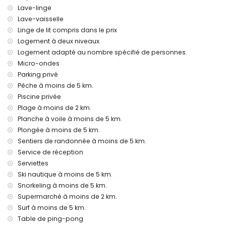
l'hébergement convient très bien aux familles avec enfants
Lave-linge
Équipements et services inclus dans le prix de location de la
Lave-vaisselle
villa
Linge de lit compris dans le prix
internet (fibre optique)
Logement à deux niveaux.
fer et planche à repasser
Logement adapté au nombre spécifié de personnes.
linge de lit et serviettes
Micro-ondes
service de réception et service d'urgence 24 heures
Parking privé
tennis de table
Pêche à moins de 5 km.
chauffage central et climatisation
Piscine privée
Équipements et services avec supplément
Plage à moins de 2 km.
service aéroport
Planche à voile à moins de 5 km.
lit supplémentaire et lit/berceau pour enfant (sur demande)
Plongée à moins de 5 km.
Sentiers de randonnée à moins de 5 km.
Divertissements et activités de loisirs pour vos vacances à
Service de réception
Jávea, Costa Blanca
Serviettes
cinéma, théâtre, promenade (Paseo El Arenal et Jávea) (à
Ski nautique à moins de 5 km.
moins de 5 kilomètres de la maison)
Snorkeling à moins de 5 km.
Attractions et culture à Jávea, Costa Blanca
Supermarché à moins de 2 km.
Surf à moins de 5 km.
musée (Histórico de Jávea, Jávea), église (Virgen de Loreto,
Puerto, Jávea), monument (Pueblo de Jávea, Jávea),
Table de ping-pong