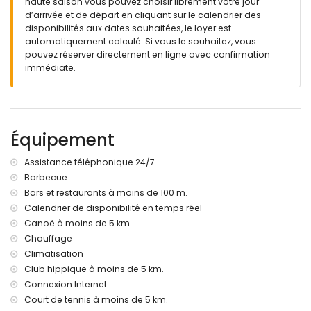
haute saison vous pouvez choisir librement votre jour
grand terrain clôturé
d’arrivée et de départ en cliquant sur le calendrier des
piscine privée en forme de rein mesurant 8m x 4m et 2m de
disponibilités aux dates souhaitées, le loyer est
profondeur
automatiquement calculé. Si vous le souhaitez, vous
magnifique jardin avec pelouse, gravier, arbres et mobilier
pouvez réserver directement en ligne avec confirmation
de jardin avec transats
immédiate.
véranda / jardin d'hiver
3 terrasses, dont une couverte
cuisine extérieure et barbecue
espace détente et salle à manger extérieure
2 places de parking couvertes privées et 3 places de
Équipement
parking privées
Assistance téléphonique 24/7
Informations supplémentaires
Barbecue
ville la plus proche: Jávea (à moins de 1000 mètres de la
Bars et restaurants à moins de 100 m.
villa)
Calendrier de disponibilité en temps réel
rivière ou rive la plus proche: Mediterráneo, Jávea (à moins
Canoë à moins de 5 km.
de 5 kilomètres de la villa)
Chauffage
plage la plus proche: La Grava, Jávea (à moins de 5
kilomètres de la villa)
Climatisation
port le plus proche: Aduanas del Mar, Jávea (à moins de 5
Club hippique à moins de 5 km.
kilomètres de la villa)
Connexion Internet
parc le plus proche: Montgó, Jávea (à moins de 5
Court de tennis à moins de 5 km.
kilomètres de la villa)