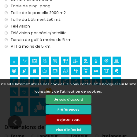
(à moins de 5 kilomètres de la maison)
Table de ping-pong
Sites touristiques et culture à Jávea, Costa Blanca
Taille de la parcelle 2000 m2.
Taille du bâtiment 250 m2.
musée (Histórico de Jávea, Jávea), église (Virgen de Loreto,
Télévision
Puerto, Jávea), ruine (Molinos de Viento, Jávea), monument
Télévision par câble/satellite
(Pueblo de Jávea, Jávea), bâtiment architectural (Pueblo
de Jávea, Jávea), lieu historique (Pueblo de Jávea et
Terrain de golf à moins de 5 km.
Jávea) (à moins de 5 kilomètres de l'hébergement)
VTT à moins de 5 km.
château (Portal de la Vila et Denia) (à moins de 25
kilomètres de l'hébergement)
Sports
tennis, golf (Club de Golf Jávea), équitation, randonnée, VTT,
cyclisme, escalade, canoë, kayak, pêche, plongée,
Ce site Internet utilise des cookies. Si vous continuez à naviguer sur le site
snorkeling et surf (à moins de 5 kilomètres de la villa)
conscient de l'utilisation de cookies.
Je suis d'accord
Préférences
Rejeter tout
Dimensions de la piscine
Plus d'infos ici
Forme
:
Longueur
:
Largeur
:
Profondeur
: