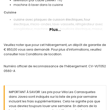
télévision par câble (SMART TV)
machine à laver dans la cuisine
Cuisine
cuisine avec plaques de cuisson électriques, four
électrique, micro-ondes, lave-vaisselle, réfrigérateur avec
congélateur, machine à café, bouilloire électrique, mixeur,
Plus...
grille-pain et presse-agrumes
Chambres et salles de bains
Veuillez noter que pour cet hébergement, un dépôt de garantie de
chambre avec lit queen-size (mesurant 200 par 160cm),
€ 850,00 vous sera demandé. Pour plus d’informations, veuillez
ventilateur et salle de bains en suite
consulter nos Conditions de location.
chambre avec lit queen-size (mesurant 200 par 160cm) et
ventilateur
Numéro officiel de reconnaissance de l’hébergement: CV-VUT052
chambre avec 2 lits simples (mesurant 200 par 90cm) et
0560-A
ventilateur
chambre avec 2 lits simples (mesurant 200 par 90cm)
salle de bains en suite avec lavabo simple, baignoire et
toilettes
salle de bains avec lavabo simple, baignoire, bidet et
IMPORTANT À SAVOIR: Les prix pour Villa Les Carrasquetes
toilettes
dans Javea sont indiqués sur la liste de prix par semaine
salle de bains avec lavabo simple, baignoire et toilettes
incluant les frais supplémentaires. Cela ne signifie pas que
vous devriez toujours louer une semaine. En dehors de la
Extérieur de la villa