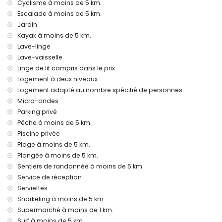
Cyclisme à moins de 5 km.
aéroport le plus proche: Alicante (à moins de 100 kilomètres
Escalade à moins de 5 km.
de la villa)
deuxième aéroport le plus proche: Valence (> 100
Jardin
kilomètres)
Kayak à moins de 5 km.
les animaux de compagnie ne sont pas autorisés
Lave-linge
Le logement est très adapté pour les familles avec enfants
Lave-vaisselle
Installations et services inclus dans le prix de location de la
Linge de lit compris dans le prix
villa
Logement à deux niveaux.
Logement adapté au nombre spécifié de personnes.
internet (fibre optique)
Micro-ondes
aspirateur et fer avec planche à repasser
linge de lit et serviettes
Parking privé
service de réception et service d'urgence 24 heures sur 24
Pêche à moins de 5 km.
tennis de table
Piscine privée
chauffage central et climatisation
Plage à moins de 5 km.
Installations et services avec supplément
Plongée à moins de 5 km.
Sentiers de randonnée à moins de 5 km.
lit supplémentaire et lits/couffins pour enfants (sur
Service de réception
demande)
Serviettes
Divertissements et activités de loisirs pour vos vacances à
Snorkeling à moins de 5 km.
Jávea, Costa Blanca
Supermarché à moins de 1 km.
cinéma, théâtre, bar et promenade (Mediterráneo (Puerto))
Surf à moins de 5 km.