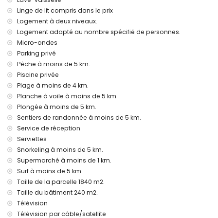
Installations et services inclus dans le prix de location de la
Linge de lit compris dans le prix
villa
Logement à deux niveaux.
Internet (WiFi)
Logement adapté au nombre spécifié de personnes.
Aspirateur, fer et table à repasser
Micro-ondes
Linge de lit et serviettes
Parking privé
Service de réception et service d'urgence 24h/24
Pêche à moins de 5 km.
Climatisation
Piscine privée
Installations et services avec supplément
Plage à moins de 4 km.
Lit supplémentaire et lit/couchette pour enfants (sur
Planche à voile à moins de 5 km.
demande)
Plongée à moins de 5 km.
Sentiers de randonnée à moins de 5 km.
Divertissements et activités de loisirs pour vos vacances à
Service de réception
Javea, Costa Blanca
Serviettes
Discothèque, bar et promenade (Promenade de la Mer) (à
Snorkeling à moins de 5 km.
moins de 5 kilomètres de la maison)
Supermarché à moins de 1 km.
Sites et culture à Javea, Costa Blanca
Surf à moins de 5 km.
Taille de la parcelle 1840 m2.
Musée (Histórico de Javea, Javea), église (Virgen de Loreto,
Puerto, Javea), ruine (Moulins à vent, Javea), monument
Taille du bâtiment 240 m2.
(Pueblo de Javea, Javea), bâtiment architectural (Pueblo
Télévision
de Javea, Javea), lieu historique (Pueblo de Javea et
Télévision par câble/satellite