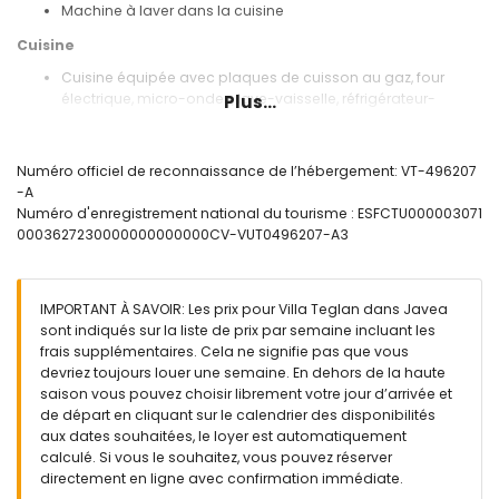
Machine à laver dans la cuisine
Cuisine
Cuisine équipée avec plaques de cuisson au gaz, four
électrique, micro-ondes, lave-vaisselle, réfrigérateur-
Plus...
congélateur, machine à café, bouilloire électrique, mixeur,
grille-pain et presse-agrumes
Numéro officiel de reconnaissance de l’hébergement: VT-496207
Chambres et salles de bains
-A
Chambre avec climatisation, lit double, télévision et salle
Numéro d'enregistrement national du tourisme : ESFCTU000003071
de bains en suite
0003627230000000000000CV-VUT0496207-A3
2 chambres avec climatisation, chacune avec lit double
Chambre avec climatisation, lit double et télévision
Salle de bains en suite avec lavabo simple,
IMPORTANT À SAVOIR: Les prix pour Villa Teglan dans Javea
baignoire/douche, bidet et toilette
sont indiqués sur la liste de prix par semaine incluant les
Salle de bains avec lavabo simple, baignoire/douche,
frais supplémentaires. Cela ne signifie pas que vous
bidet et toilette
devriez toujours louer une semaine. En dehors de la haute
Extérieur de la villa
saison vous pouvez choisir librement votre jour d’arrivée et
de départ en cliquant sur le calendrier des disponibilités
Terrain spacieux et clôturé
aux dates souhaitées, le loyer est automatiquement
Piscine privée en forme de rein mesurant 10m x 5m et 2m de
calculé. Si vous le souhaitez, vous pouvez réserver
profondeur
directement en ligne avec confirmation immédiate.
Magnifique jardin avec pelouse et arbres, mobilier de jardin