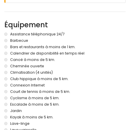
avec transats
Terrasse couverte
Barbecue
Espace salon extérieur et espace repas extérieur
Équipement
2 places de parking couvertes privées et 2 places de
parking privées
Assistance téléphonique 24/7
Informations supplémentaires
Barbecue
Bars et restaurants à moins de 1 km.
Ville la plus proche : Javea (à moins de 3 kilomètres de la
villa)
Calendrier de disponibilité en temps réel
Cours d'eau ou rive la plus proche : Mer Méditerranée,
Canoë à moins de 5 km.
Javea (à moins de 4 kilomètres de la villa)
Cheminée ouverte
Plage la plus proche : La Grava, Javea (à moins de 4
Climatisation (4 unités)
kilomètres de la villa)
Club hippique à moins de 5 km.
Port le plus proche : Aduanas del Mar (à moins de 5
Connexion Internet
kilomètres de la villa)
Court de tennis à moins de 5 km.
Parc le plus proche : Montgo, Javea (à moins de 2
kilomètres de la villa)
Cyclisme à moins de 5 km.
Aéroport le plus proche : Alicante (à moins de 100
Escalade à moins de 5 km.
kilomètres de la villa)
Jardin
Second aéroport le plus proche : Valence (> 100 kilomètres)
Kayak à moins de 5 km.
Les animaux de compagnie ne sont pas autorisés
Lave-linge
Le logement est très adapté pour les familles avec enfants
Lave-vaisselle