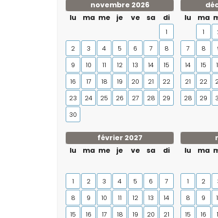
novembre 2026
dé
lu
ma
me
je
ve
sa
di
lu
ma
1
1
2
3
4
5
6
7
8
7
8
9
10
11
12
13
14
15
14
15
16
17
18
19
20
21
22
21
22
23
24
25
26
27
28
29
28
29
30
février 2027
lu
ma
me
je
ve
sa
di
lu
ma
1
2
3
4
5
6
7
1
2
8
9
10
11
12
13
14
8
9
15
16
17
18
19
20
21
15
16