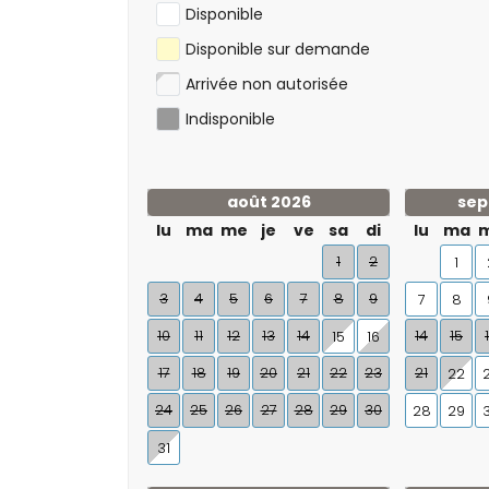
Disponible
Disponible sur demande
Arrivée non autorisée
Indisponible
août 2026
sep
lu
ma
me
je
ve
sa
di
lu
ma
1
2
1
3
4
5
6
7
8
9
7
8
10
11
12
13
14
14
15
15
16
17
18
19
20
21
22
23
21
22
24
25
26
27
28
29
30
28
29
31