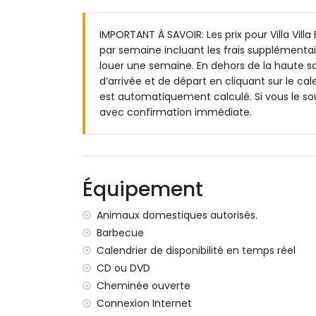
salle de bains en suite avec lavabo simp
2 salles de bains chacune avec lavabo s
IMPORTANT À SAVOIR: Les prix pour Villa Villa
salle de bains avec lavabo simple, douc
par semaine incluant les frais supplémentair
Extérieur de la villa
louer une semaine. En dehors de la haute sa
d’arrivée et de départ en cliquant sur le cal
terrain clos
est automatiquement calculé. Si vous le so
piscine privée mesurant 10m x 5m et 2,5
avec confirmation immédiate.
magnifique jardin gazonné avec arbres et
2 terrasses
barbecue
espace de détente extérieur et espace re
garage privé et espace de stationnement
Équipement
Informations supplémentaires
Animaux domestiques autorisés.
ville la plus proche : Jávea (à moins de 5 k
Barbecue
rivière ou rive la plus proche : Mediterrán
Calendrier de disponibilité en temps réel
plage la plus proche : El Arenal, Jávea (à 
CD ou DVD
port le plus proche : Puerto Aduanas del M
Cheminée ouverte
parc le plus proche : Montgó, Jávea (à moi
aéroport le plus proche : Alicante (à moins
Connexion Internet