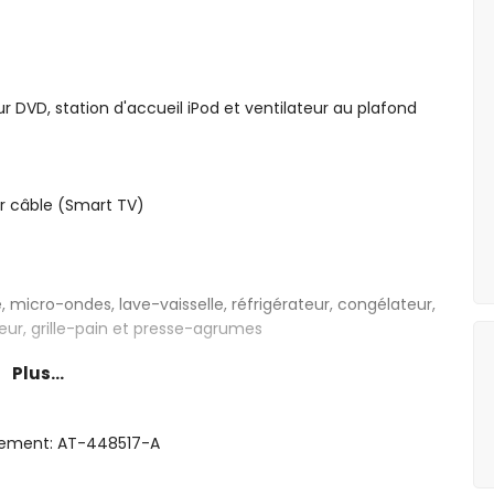
ur DVD, station d'accueil iPod et ventilateur au plafond
ar câble (Smart TV)
, micro-ondes, lave-vaisselle, réfrigérateur, congélateur,
xeur, grille-pain et presse-agrumes
Plus...
(200 x 180cm) et salle de bains en suite
0cm)
rgement: AT-448517-A
avec lit queen-size (200 x 150cm)
ples (200 x 90cm)