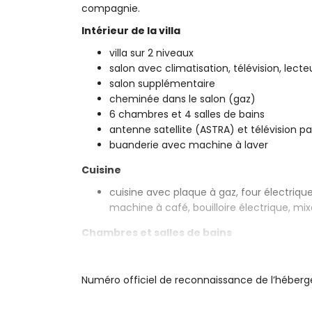
compagnie.
Intérieur de la villa
villa sur 2 niveaux
salon avec climatisation, télévision, lecte
salon supplémentaire
cheminée dans le salon (gaz)
6 chambres et 4 salles de bains
antenne satellite (ASTRA) et télévision p
buanderie avec machine à laver
Cuisine
cuisine avec plaque à gaz, four électrique
machine à café, bouilloire électrique, mi
Chambres et salles de bains
chambre avec climatisation, lit king-size 
chambre avec 2 lits superposés (190 x 9
Numéro officiel de reconnaissance de l’hébe
3 chambres avec climatisation, chacune 
chambre avec climatisation et 2 lits sim