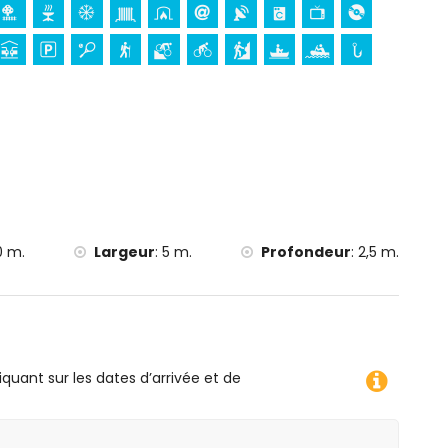
, canoë, rafting, pêche, plongée, snorkeling, surf,
 5 kilomètres de la villa)
 moins de 10 kilomètres de la villa)
0 m.
Largeur
:
5 m.
Profondeur
:
2,5 m.
iquant sur les dates d’arrivée et de