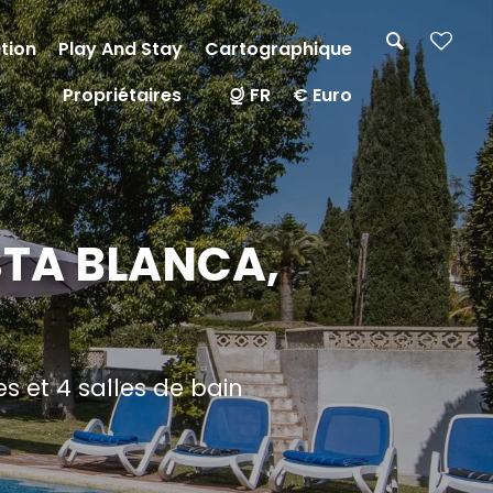
tion
Play And Stay
Cartographique
Propriétaires
FR
€ Euro
STA BLANCA,
 et 4 salles de bain