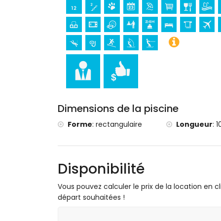
Sports
tennis, randonnée, VTT, cyclisme, escalade
planche à voile et ski nautique (à moins de
golf (Club de Golf, Jávea) et équitation (à
Dimensions de la piscine
Forme
:
rectangulaire
Longueur
:
1
Disponibilité
Vous pouvez calculer le prix de la location en cl
départ souhaitées !