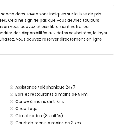
le, combinaison baignoire/douche, bidet et WC
imple, combinaison baignoire/douche et WC
 Escocia dans Javea sont indiqués sur la liste de prix
he et WC
es. Cela ne signifie pas que vous devriez toujours
ison vous pouvez choisir librement votre jour
endrier des disponibilités aux dates souhaitées, le loyer
uhaitez, vous pouvez réserver directement en ligne
m de profondeur
 mobilier de jardin avec transats
pas extérieur
 privé
Assistance téléphonique 24/7
ilomètres de la villa)
Bars et restaurants à moins de 5 km.
eo, Jávea (à moins de 5 kilomètres de la villa)
Canoë à moins de 5 km.
moins de 5 kilomètres de la villa)
Chauffage
ar, Jávea (à moins de 5 kilomètres de la villa)
Climatisation (8 unités)
ns de 5 kilomètres de la villa)
 de 100 kilomètres de la villa)
Court de tennis à moins de 3 km.