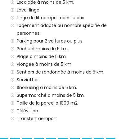
ce (> 100 kilomètres)
Escalade à moins de 5 km.
Lave-linge
les avec enfants
Linge de lit compris dans le prix
de location de la villa
Logement adapté au nombre spécifié de
personnes.
Parking pour 2 voitures ou plus
Pêche à moins de 5 km.
e 24 heures
Plage à moins de 5 km.
Plongée à moins de 5 km.
Sentiers de randonnée à moins de 5 km.
lément
Serviettes
Snorkeling à moins de 5 km.
 enfants (sur demande)
Supermarché à moins de 5 km.
Taille de la parcelle 1000 m2.
Télévision
 (Virgen de Loreto, Puerto, Jávea), ruine (Molinos de
ea, Jávea), bâtiment architectural (Pueblo de Jávea,
Transfert aéroport
 et Jávea) (à moins de 10 kilomètres de l'hébergement)
res de l'hébergement)