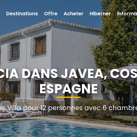
Destinations
Offre
Acheter
Hiberner
Informa
CIA DANS JAVEA, CO
ESPAGNE
s Villa pour 12 personnes avec 6 chambres