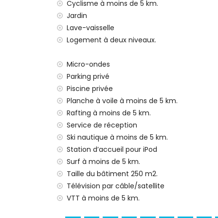
deuxième aéroport le plus proche : Valen
Cyclisme à moins de 5 km.
animaux de compagnie admis
Jardin
L'hébergement est très adapté aux famil
Lave-vaisselle
Installations et services inclus dans le prix 
Logement à deux niveaux.
internet (fibre optique)
Micro-ondes
aspirateur et fer et planche à repasser
Parking privé
linge de lit et serviettes
service de réception et service d'urgenc
Piscine privée
chauffage à air et climatisation
Planche à voile à moins de 5 km.
Rafting à moins de 5 km.
Installations et services moyennant supp
Service de réception
service aéroport
Ski nautique à moins de 5 km.
lit supplémentaire et lits/couffins pour
Station d’accueil pour iPod
Sites et culture à Jávea, Costa Blanca
Surf à moins de 5 km.
Taille du bâtiment 250 m2.
musée (Histórico de Jávea, Jávea), église
Télévision par câble/satellite
Viento, Jávea), monument (Pueblo de Jáv
Jávea), site historique (Pueblo de Jávea
VTT à moins de 5 km.
palais (Valence) (à moins de 25 kilomèt