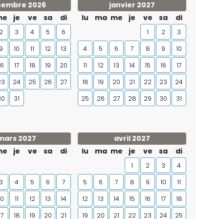
cembre 2026
janvier 2027
me
je
ve
sa
di
lu
ma
me
je
ve
sa
di
2
3
4
5
6
1
2
3
9
10
11
12
13
4
5
6
7
8
9
10
16
17
18
19
20
11
12
13
14
15
16
17
23
24
25
26
27
18
19
20
21
22
23
24
30
31
25
26
27
28
29
30
31
mars 2027
avril 2027
me
je
ve
sa
di
lu
ma
me
je
ve
sa
di
1
2
3
4
3
4
5
6
7
5
6
7
8
9
10
11
10
11
12
13
14
12
13
14
15
16
17
18
17
18
19
20
21
19
20
21
22
23
24
25