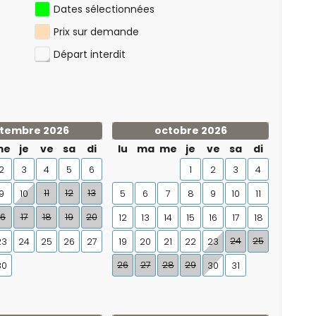
Dates sélectionnées
Prix sur demande
Départ interdit
tembre 2026
octobre 2026
me
je
ve
sa
di
lu
ma
me
je
ve
sa
di
2
3
4
5
6
1
2
3
4
11
12
13
9
10
5
6
7
8
9
10
11
16
17
18
19
20
12
13
14
15
16
17
18
24
25
23
24
25
26
27
19
20
21
22
23
26
27
28
29
30
30
31