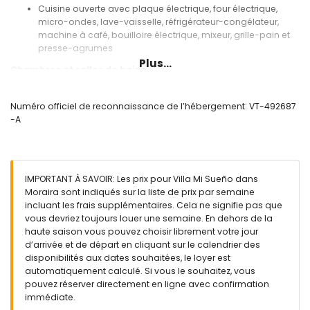
Cuisine ouverte avec plaque électrique, four électrique,
micro-ondes, lave-vaisselle, réfrigérateur-congélateur,
machine à café, bouilloire électrique, mixeur, grille-pain et
presse-agrumes
Plus...
Chambres et salles de bains
Chambre avec lit superposé (mesurant 200 par 90 cm)
Chambre avec climatisation, lit double, télévision et salle
Numéro officiel de reconnaissance de l’hébergement: VT-492687
de bain en suite
-A
Chambre avec climatisation et lit queen size (mesurant 200
par 160 cm)
Salle de bain en suite avec lavabo simple, douche, toilettes
et sèche-cheveux
IMPORTANT À SAVOIR: Les prix pour Villa Mi Sueño dans
Salle de bain avec lavabo simple, douche, toilettes et
Moraira sont indiqués sur la liste de prix par semaine
sèche-cheveux
incluant les frais supplémentaires. Cela ne signifie pas que
Extérieur de la villa
vous devriez toujours louer une semaine. En dehors de la
haute saison vous pouvez choisir librement votre jour
Terrain clôturé
d’arrivée et de départ en cliquant sur le calendrier des
Piscine privée mesurant 6m x 4m et 1.7m de profondeur
disponibilités aux dates souhaitées, le loyer est
Jardin avec gravier, arbres et mobilier de jardin avec
automatiquement calculé. Si vous le souhaitez, vous
transats
pouvez réserver directement en ligne avec confirmation
2 terrasses
immédiate.
Barbecue