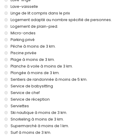
Service de réception et service d'urgence 24 heures
Lave-vaisselle
Chauffage par air et climatisation
Linge de lit compris dans le prix
Équipements et services en supplément
Logement adapté au nombre spécifié de personnes.
Service d'aéroport
Logement de plain-pied.
Service de cuisine, service de blanchisserie et service de
Micro-ondes
babysitting
Parking privé
Lit supplémentaire et lits/couffins pour enfants (sur
Pêche à moins de 3 km.
demande)
Piscine privée
Activités de divertissement et de loisirs pour vos vacances
Plage à moins de 3 km.
à Moraira, Costa Blanca
Planche à voile à moins de 3 km.
Bar (à moins de 1000 mètres de la maison)
Plongée à moins de 3 km.
Discothèque et promenade (à moins de 5 kilomètres de la
Sentiers de randonnée à moins de 5 km.
maison)
Service de babysitting
Sites et culture à Moraira, Costa Blanca
Service de chef
Service de réception
Église, château et ruines (à moins de 5 kilomètres de
Serviettes
l'hébergement)
Ski nautique à moins de 3 km.
Musée (à moins de 25 kilomètres de l'hébergement)
Snorkeling à moins de 3 km.
Sports
Supermarché à moins de 1 km.
Tennis, golf, randonnée, VTT, cyclisme, escalade, canoë,
Surf à moins de 3 km.