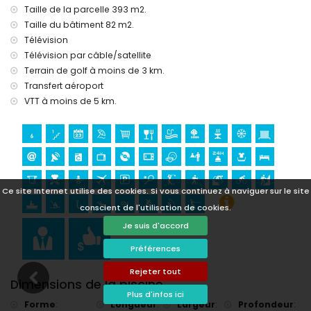
kayak, pêche, plongée, snorkeling, surf, planche à voile et ski
Taille de la parcelle 393 m2.
nautique (à moins de 5 kilomètres de la villa)
Taille du bâtiment 82 m2.
Équitation (à moins de 10 kilomètres de la villa)
Télévision
Télévision par câble/satellite
Terrain de golf à moins de 3 km.
Transfert aéroport
VTT à moins de 5 km.
Ce site Internet utilise des cookies. Si vous continuez à naviguer sur le site
conscient de l'utilisation de cookies.
Je suis d'accord
Préférences
Rejeter tout
Dimensions de la piscine
Plus d'infos ici
Forme
:
Longueur
:
Largeur
:
Profondeur
: