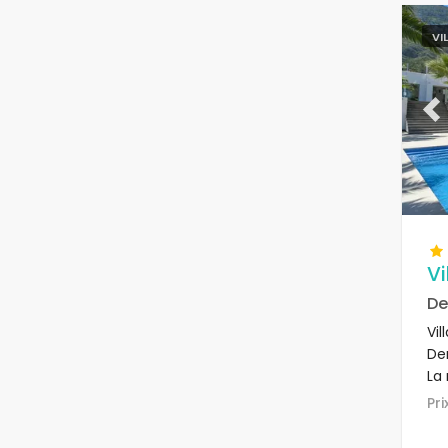
VI
Pr
V
De
Vi
De
La
bo
Pr
la 