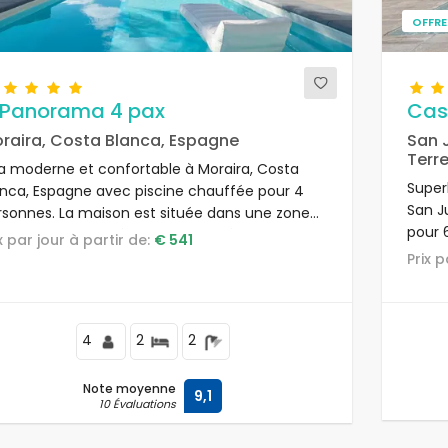
OFFRE
l Panorama 4 pax
Cas
raira, Costa Blanca, Espagne
San 
Terr
lla moderne et confortable à Moraira, Costa
Superb
anca, Espagne avec piscine chauffée pour 4
San J
rsonnes. La maison est située dans une zone
pour 6
identielle vallonnée et se trouve à 4 km de la
ix par jour à partir de:
€ 541
plage 
age de L'Ampolla.
Prix 
4
2
2
Note moyenne
9,1
10 Évaluations