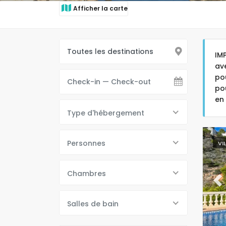
Afficher la carte
IM
av
po
po
en
Type d'hébergement
Personnes
VI
Chambres
Pr
Salles de bain