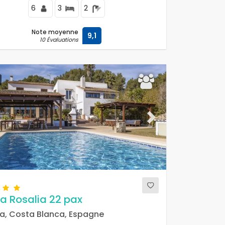
6
3
2
Note moyenne
9,1
10 Évaluations
ous
Next
a Rosalia 22 pax
a, Costa Blanca, Espagne