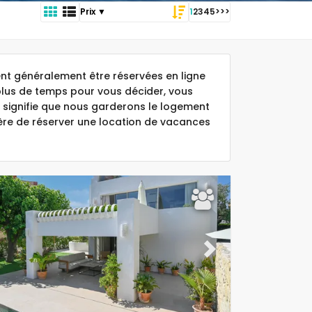
1
2
3
4
5
>
>>
t généralement être réservées en ligne
plus de temps pour vous décider, vous
 signifie que nous garderons le logement
ière de réserver une location de vacances
ous
Next