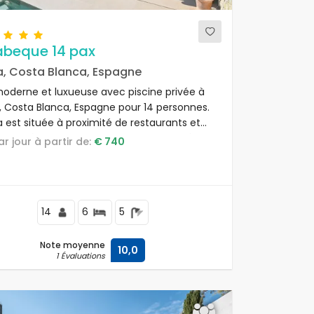
Jabeque 14 pax
a, Costa Blanca, Espagne
 moderne et luxueuse avec piscine privée à
, Costa Blanca, Espagne pour 14 personnes.
la est située à proximité de restaurants et
à 25 mètres de la plage Les Marines et à 25
par jour à partir de:
€ 740
s de la mer Méditerranée.
14
6
5
Note moyenne
10,0
1 Évaluations