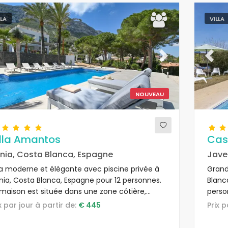
LLA
VILLA
evious
Next
Previ
NOUVEAU
illa Amantos
Cas
nia, Costa Blanca, Espagne
Jave
lla moderne et élégante avec piscine privée à
Grand
nia, Costa Blanca, Espagne pour 12 personnes.
Blanc
 maison est située dans une zone côtière,
perso
isée, résidentielle et montagneuse, à 4 km de
rurale
ix par jour à partir de:
€ 445
Prix 
plage de Playa Punta Raset.