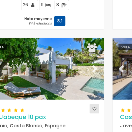
26
11
8
Note moyenne
8,1
94 Évaluations
LLA
VILLA
evious
Next
Previ
 Jabeque 10 pax
Cas
nia, Costa Blanca, Espagne
Jave