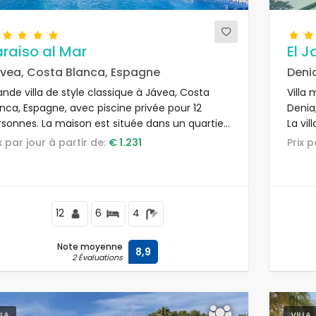
raiso al Mar
El 
vea, Costa Blanca, Espagne
Deni
nde villa de style classique à Jávea, Costa
Villa
nca, Espagne, avec piscine privée pour 12
Denia
rsonnes. La maison est située dans un quartier
La vil
identiel de plage, à 100 mètres de la plage
bars, 
ix par jour à partir de:
€ 1.231
Prix 
aya Ambolo et à 50 mètres du Mediterráneo,
mètre
vea.
12
6
4
Note moyenne
8,9
2 Évaluations
LLA
VILLA