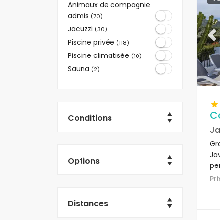
Animaux de compagnie
admis
(70)
Jacuzzi
(30)
Pr
Piscine privée
(118)
Piscine climatisée
(10)
Sauna
(2)
C
Conditions
Ja
Gra
Ja
Options
pe
rur
Pr
Distances