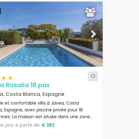
ous
Next
a Rosalia 18 pax
a, Costa Blanca, Espagne
e et confortable villa à Javea, Costa
a, Espagne, avec piscine privée pour 18
nnes. La maison est située dans une zone
 et boisée près de la plage.
par jour à partir de:
€ 382