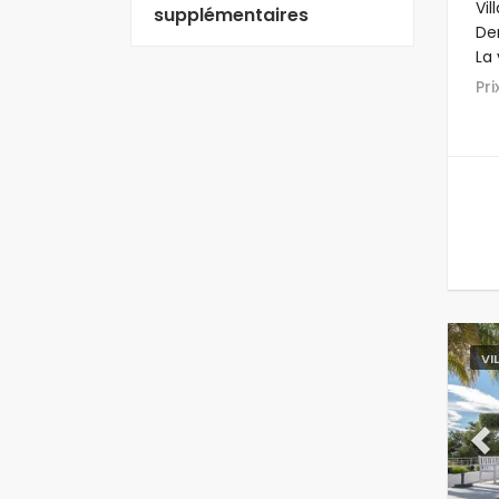
Vi
supplémentaires
De
La 
bar
Pr
km
VI
Pr