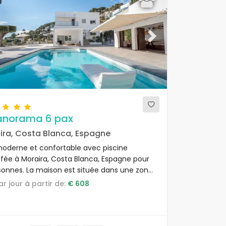
ous
Next
Panorama 6 pax
ira, Costa Blanca, Espagne
 moderne et confortable avec piscine
fée à Moraira, Costa Blanca, Espagne pour
sonnes. La maison est située dans une zone
ntielle vallonnée et se trouve à 4 km de la
par jour à partir de:
€ 608
 de L'Ampolla.