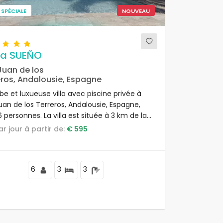
 SPÉCIALE
NOUVEAU
a SUEÑO
Juan de los
eros, Andalousie, Espagne
e et luxueuse villa avec piscine privée à
uan de los Terreros, Andalousie, Espagne,
 personnes. La villa est située à 3 km de la
de Playa la Entrevista.
par jour à partir de:
€ 595
6
3
3