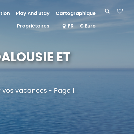
tion
Play And Stay
Cartographique
Propriétaires
FR
€ Euro
ALOUSIE ET
r vos vacances - Page 1