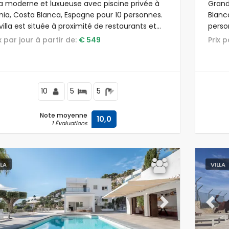
lla moderne et luxueuse avec piscine privée à
Grand
nia, Costa Blanca, Espagne pour 10 personnes.
Blanc
villa est située à proximité de restaurants et
person
s, à 25 m de la plage Les Marines et à 0,025
et boi
ix par jour à partir de:
€ 549
Prix 
 de la mer Méditerranée.
10
5
5
Note moyenne
10,0
1 Évaluations
LLA
VILLA
evious
Next
Previ