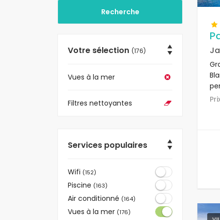
Pa
Votre sélection
Ja
(176)
Gra
Bla
Vues à la mer
pe
rés
Pr
Filtres nettoyantes
Pl
Já
Services populaires
Wifi
(152)
Piscine
(163)
Air conditionné
(164)
Vues à la mer
(176)
VI