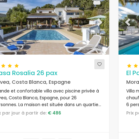
evious
Next
Previ
asa Rosalia 26 pax
El 
vea, Costa Blanca, Espagne
Mora
nde et confortable villa avec piscine privée à
Villa
vea, Costa Blanca, Espagne, pour 26
chauf
rsonnes. La maison est située dans un quartier
6 per
al et boisé près de la plage.
réside
ix par jour à partir de:
€ 486
Prix 
plage