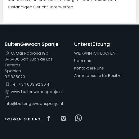
zuständigen Gericht unterwerfen.
BuitenGewoon Spanje
Unterstützung
C. Mar Rabiosa 19b
WIE KANN ICH BUCHEN?
046480 San Juan de Los
Über uns
Terreros
Kontaktiere uns
Spanien
Anmeldeseite für Besitzer
B21835020
Tel: +34 603 92 36 41
www.buitenwoonspanje.nl
Info@buitengewoonspanje.nl
Visit our Facebook page
Visit our isntagram page
Visit our Facebowha
FOLGEN SIE UNS