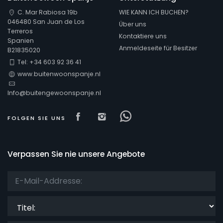
C. Mar Rabiosa 19b
WIE KANN ICH BUCHEN?
046480 San Juan de Los
Über uns
Terreros
Kontaktiere uns
Spanien
Anmeldeseite für Besitzer
B21835020
Tel: +34 603 92 36 41
www.buitenwoonspanje.nl
Info@buitengewoonspanje.nl
Visit our Facebook page
Visit our isntagram page
Visit our Facebowha
FOLGEN SIE UNS
Verpassen Sie nie unsere Angebote
Titel: