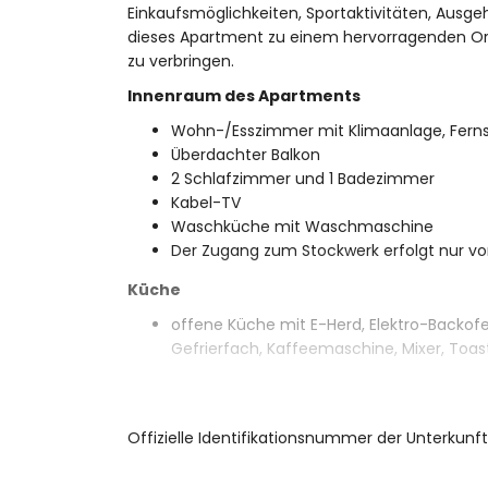
Einkaufsmöglichkeiten, Sportaktivitäten, Ausg
dieses Apartment zu einem hervorragenden Ort,
zu verbringen.
Innenraum des Apartments
Wohn-/Esszimmer mit Klimaanlage, Ferns
Überdachter Balkon
2 Schlafzimmer und 1 Badezimmer
Kabel-TV
Waschküche mit Waschmaschine
Der Zugang zum Stockwerk erfolgt nur v
Küche
offene Küche mit E-Herd, Elektro-Backofen
Gefrierfach, Kaffeemaschine, Mixer, Toas
Schlafzimmer und Badezimmer
Schlafzimmer mit Klimaanlage, Queensi
Offizielle Identifikationsnummer der Unterkunf
Schlafzimmer mit Klimaanlage, 2 Einzelb
Eigenes Badezimmer mit Waschbecken, 