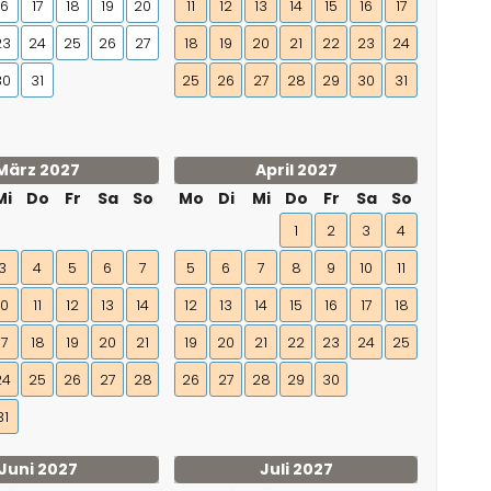
16
17
18
19
20
11
12
13
14
15
16
17
23
24
25
26
27
18
19
20
21
22
23
24
30
31
25
26
27
28
29
30
31
März 2027
April 2027
Mi
Do
Fr
Sa
So
Mo
Di
Mi
Do
Fr
Sa
So
1
2
3
4
3
4
5
6
7
5
6
7
8
9
10
11
10
11
12
13
14
12
13
14
15
16
17
18
17
18
19
20
21
19
20
21
22
23
24
25
24
25
26
27
28
26
27
28
29
30
31
Juni 2027
Juli 2027