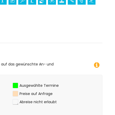
Ort (innerhalb von 5 Kilometern von der Unterkunft)
ometern von der Unterkunft)
fahren, Tauchen, Schnorcheln, Surfen und Windsurfen
ent)
lometern vom Apartment)
e auf das gewünschte An- und
Ausgewählte Termine
Preise auf Anfrage
Abreise nicht erlaubt