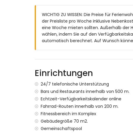
Außenbereich des Apartments
WICHTIG ZU WISSEN: Die Preise für Ferienwoh
umschlossenes Grundstück
der Preisliste pro Woche inklusive Nebenko
Gemeinschaftspool
eine Woche mieten sollten. Außerhalb der H
Kinderschwimmbecken
wählen, indem Sie auf den Verfügbarkeitska
Gemeinschaftlicher Garten mit Rasen u
automatisch berechnet. Auf Wunsch können S
Überdachte Terrasse
Außendusche
Außen Sitzbereich und Essbereich
Privater, eingezäunter Parkplatz
Einrichtungen
Weitere Informationen
nächster Ort: San Juan de los Terreros 
24/7 telefonische Unterstützung
nächster Flussufer oder Strand innerha
Bars und Restaurants innerhalb von 500 m.
nächster Strand: Playa Nardos (innerha
Echtzeit-Verfügbarkeitskalender online
nächster Flughafen: Alicante (> 100 Kilom
Fahrrad-Routen innerhalb von 200 m.
zweitnächster Flughafen: Almeria/Murcia
Fitnessbereich im Komplex
öffentliche Verkehrsmittel in der Nähe: B
Kilometern
Gebäudegröße 70 m2.
Haustiere sind nicht erlaubt
Gemeinschaftspool