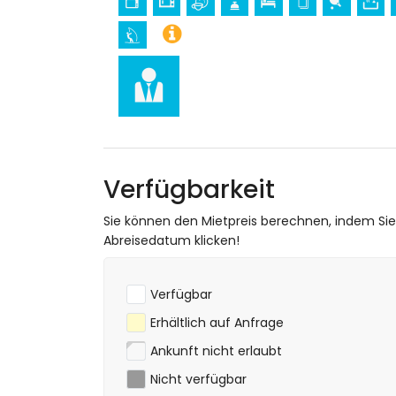
Schloss, Ruine, Denkmal und historischer 
Museum und Kirche (innerhalb von 25 Kil
Sport
Tennis, Mountainbiking, Radfahren, Kanu
(innerhalb von 1000 Metern vom Apartm
Golf (Aguilon Golf) (innerhalb von 5 Ki
Verfügbarkeit
Sie können den Mietpreis berechnen, indem Si
Abreisedatum klicken!
Verfügbar
Erhältlich auf Anfrage
Ankunft nicht erlaubt
Nicht verfügbar