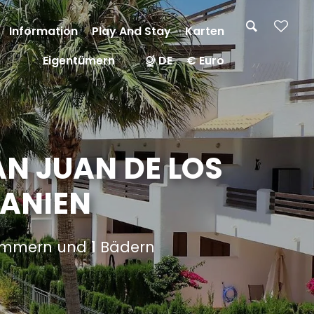
Information
Play And Stay
Karten
Eigentümern
DE
€ Euro
N JUAN DE LOS
PANIEN
zimmern und 1 Bädern