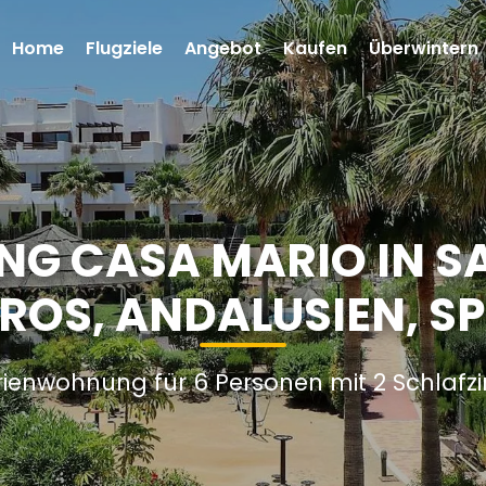
Home
Flugziele
Angebot
Kaufen
Überwintern
G CASA MARIO IN SA
ROS, ANDALUSIEN, S
rienwohnung für 6 Personen mit 2 Schlaf