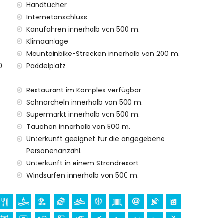
befindet, verfügt über einen Aufzug.
Handtücher
ien mit Kindern.
Internetanschluss
n im Mietpreis enthalten
Kanufahren innerhalb von 500 m.
Klimaanlage
Mountainbike-Strecken innerhalb von 200 m.
tt
0
Paddelplatz
Restaurant im Komplex verfügbar
Schnorcheln innerhalb von 500 m.
stleistungen im Mietpreis enthalten
Supermarkt innerhalb von 500 m.
Tauchen innerhalb von 500 m.
leistungen gegen Aufpreis
Unterkunft geeignet für die angegebene
Personenanzahl.
Unterkunft in einem Strandresort
ren Urlaub in San Juan de los Terreros, Andalusien
Windsurfen innerhalb von 500 m.
om Haus)
0 Kilometern vom Haus)
 de los Terreros, Andalusien