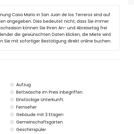
nung Casa Mario in San Juan de los Terreros sind auf
sten angegeben. Dies bedeutet nicht, dass Sie immer
ochsaison können Sie Ihren An- und Abreisetag frei
lender die gewünschten Daten klicken, die Miete wird
nd Bäumen
ie mit sofortiger Bestätigung direkt online buchen.
(innerhalb von 1000 Metern vom Apartment)
Aufzug
lb von 500 Metern vom Apartment
Bettwäsche im Preis inbegriffen
lb von 500 Metern vom Apartment)
Einstöckige Unterkunft.
eter)
Fernseher
 (innerhalb von 100 Kilometern vom Apartment)
Gebäude mit 3 Etagen
us innerhalb von 200 Metern und Zug innerhalb von 15
Gemeinschaftsgarten
Geschirrspüler