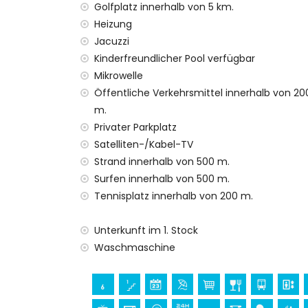
Das Gebäude, in dem sich die Unterkunft 
Golfplatz innerhalb von 5 km.
Die Unterkunft ist sehr geeignet für Famil
Heizung
Private Einrichtungen und Dienstleistunge
Jacuzzi
Kinderfreundlicher Pool verfügbar
Internet (WiFi)
Mikrowelle
Staubsauger und Bügeleisen mit Bügelbre
Öffentliche Verkehrsmittel innerhalb von 20
Bettwäsche und Handtücher
24-Stunden-Notdienst
m.
Heizung
Privater Parkplatz
Satelliten-/Kabel-TV
Gemeinschaftliche Einrichtungen und Dien
Strand innerhalb von 500 m.
Außen-Jacuzzi
Surfen innerhalb von 500 m.
Gemeinschaftliche Einrichtungen / Dienst
Tennisplatz innerhalb von 200 m.
Fitnessbereich und Padelplatz
Unterkunft im 1. Stock
Unterhaltung und Freizeitaktivitäten für Ih
Waschmaschine
Promenade (innerhalb von 500 Metern v
Wasserpark (Agua Vera) (innerhalb von 1
Sehenswürdigkeiten und Kultur in San Juan