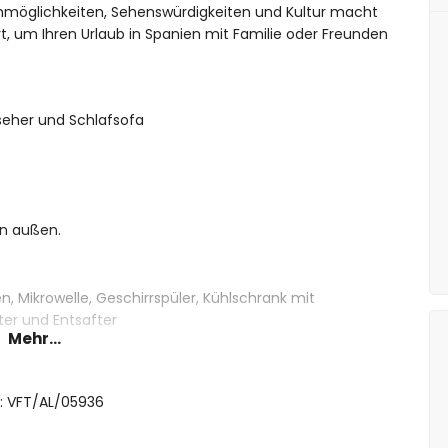
ehmöglichkeiten, Sehenswürdigkeiten und Kultur macht
 um Ihren Urlaub in Spanien mit Familie oder Freunden
eher und Schlafsofa
on außen.
, Mikrowelle, Geschirrspüler, Kühlschrank mit
ter und Entsafter
Mehr...
ze-Bett (200 x 160 cm) und eigenem Badezimmer
t: VFT/AL/05936
etten (200 x 80 cm)
Dusche, WC und Haartrockner