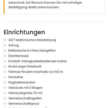
berechnet. Auf Wunsch können Sie mit sofortiger
privater, geschlossener Parkplatz
Bestätigung direkt online buchen.
Dachterrasse
Weitere Informationen
nächste Stadt: San Juan de los Terreros (innerhalb von 200
Metern vom Haus)
Einrichtungen
nähe zum Flussufer oder Strand innerhalb von 100 Metern
vom Haus
24/7 telefonische Unterstützung
nächster Strand innerhalb von 1000 Metern vom Haus
Aufzug
nächster Hafen: Villaricos (innerhalb von 10 Kilometern vom
Bettwäsche im Preis inbegriffen
Haus)
nächster Flughafen: Almeria/Murcia (innerhalb von 100
Dachterrasse
Kilometern vom Haus)
Echtzeit-Verfügbarkeitskalender online
zweiter nächster Flughafen: Alicante (> 100 Kilometer)
Einstöckige Unterkunft.
öffentliche Verkehrsmittel in der Nähe: Bus innerhalb von 100
Fahrrad-Routen innerhalb von 50 m.
Metern und Zug innerhalb von 15 Kilometern
Fernseher
Rauchen nicht erlaubt
Flughafentransfer
Haustiere sind nicht erlaubt
Gebäude mit 3 Etagen
Das Gebäude, in dem sich die Unterkunft befindet, verfügt
über einen Aufzug.
Gebäudegröße 75 m2.
Die Unterkunft ist sehr geeignet für Familien mit Kindern.
Gemeinschaftsgarten
Gemeinschaftspool
Ausstattung und Dienstleistungen im Mietpreis des Hauses