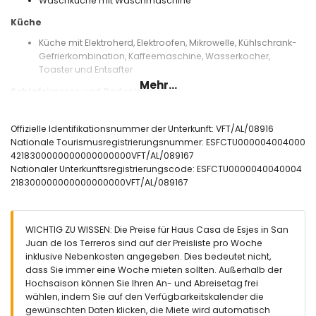
Waschküche mit Waschmaschine
Küche
Küche mit Elektroherd, Elektroofen, Mikrowelle, Kühlschrank-
Gefrierkombination, Kaffeemaschine, Wasserkocher,
Toaster und Entsafter
Mehr...
Schlafzimmer und Badezimmer
Schlafzimmer mit Klimaanlage und Queensize-Bett (200 x
160 cm)
Offizielle Identifikationsnummer der Unterkunft: VFT/AL/08916
Schlafzimmer mit Klimaanlage und 2 Einzelbetten (200 x 80
Nationale Tourismusregistrierungsnummer: ESFCTU000004004000
cm)
4218300000000000000000VFT/AL/089167
Badezimmer mit Einzelwaschbecken, Bad/Dusche-
Nationaler Unterkunftsregistrierungscode: ESFCTU0000040040004
Kombination, Bidet und Toilette
218300000000000000000VFT/AL/089167
Badezimmer mit Einzelwaschbecken, Dusche, Toilette und
Haartrockner
Außenbereich des Hauses
WICHTIG ZU WISSEN: Die Preise für Haus Casa de Esjes in San
Juan de los Terreros sind auf der Preisliste pro Woche
eingezäuntes Grundstück
inklusive Nebenkosten angegeben. Dies bedeutet nicht,
Gemeinschaftspool
dass Sie immer eine Woche mieten sollten. Außerhalb der
gemeinschaftlicher Garten mit Rasen
Hochsaison können Sie Ihren An- und Abreisetag frei
Spielplatz
wählen, indem Sie auf den Verfügbarkeitskalender die
2 Terrassen
gewünschten Daten klicken, die Miete wird automatisch
Außen Sitzbereich und Außen Essbereich