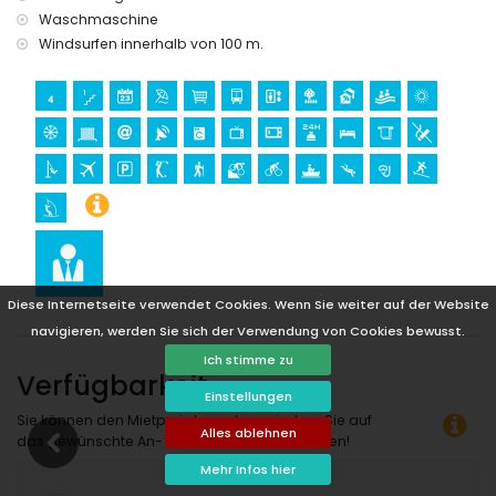
Gebäude (innerhalb von 25 Kilometern von der Unterkunft)
Waschmaschine
Windsurfen innerhalb von 100 m.
Sport
Wandern, Mountainbiken, Radfahren, Kanufahren, Tauchen,
Schnorcheln, Surfen und Windsurfen (innerhalb von 1000
Metern vom Haus)
Golf (Aguilon Golf) (innerhalb von 5 Kilometern vom Haus)
Diese Internetseite verwendet Cookies. Wenn Sie weiter auf der Website
navigieren, werden Sie sich der Verwendung von Cookies bewusst.
Ich stimme zu
Verfügbarkeit
Einstellungen
Sie können den Mietpreis berechnen, indem Sie auf
Alles ablehnen
das gewünschte An- und Abreisedatum klicken!
Mehr Infos hier