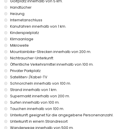
Golfplatz innerhalb von 5 km.
enthalten
Handtücher
Internet (WiFi)
Heizung
Staubsauger sowie Bügeleisen und Bügelbrett
Internetanschluss
Bettwäsche und Handtücher
24-Stunden-Notdienst
Kanufahren innerhalb von 1 km.
Heizung
Kinderspielplatz
Klimaanlage
Ausstattung und Dienstleistungen gegen Aufpreis
Mikrowelle
Flughafentransfer
Mountainbike-Strecken innerhalb von 200 m.
Unterhaltung und Freizeitaktivitäten für Ihren Urlaub in San
Nichtraucher-Unterkunft
Juan de los Terreros, Andalusien
Öffentliche Verkehrsmittel innerhalb von 100 m.
Privater Parkplatz
Bar und Promenade (innerhalb von 500 Metern vom Haus)
Wasserpark (Agua Vera) (innerhalb von 10 Kilometern vom
Satelliten-/Kabel-TV
Haus)
Schnorcheln innerhalb von 100 m.
Strand innerhalb von 1 km.
Sehenswürdigkeiten und Kultur in San Juan de los Terreros,
Supermarkt innerhalb von 200 m.
Andalusien
Surfen innerhalb von 100 m.
Ruine (innerhalb von 1000 Metern von der Unterkunft)
Tauchen innerhalb von 100 m.
Schloss (Schloss San Juan de los Terreros), Denkmal (La
Unterkunft geeignet für die angegebene Personenanzahl.
Geoda) und historischer Ort (innerhalb von 5 Kilometern von
Unterkunft in einem Strandresort
der Unterkunft)
Museum (Aguilas), Kirche (Aguilas) und architektonisches
Wanderwege innerhalb von 500 m.