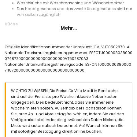
Waschküche mit Waschmaschine und Wäschetrockner
Das Hauptgeschoss und das zweite Untergeschoss sind nur
von außen zugänglich.
Küche
Mehr...
Küche mit Elektroherd, Elektrobackofen, Mikrowelle,
Geschirrspüler, Kühl-Gefrierkombination, Kaffeemaschine,
Wasserkocher, Mixer, Toaster und Entsafter
Offizielle Identifikationsnummer der Unterkunft: CV-VUT0502870-A
Nationale Tourismusregistrierungsnummer: ESFCTU000003038000
Schlafzimmer und Badezimmer
0748720000000000000000000VT502870A3
Schlafzimmer mit Klimaanlage, Queensize-Bett (Maße 200 x
Nationaler Unterkunftsregistrierungscode: ESFCNT0000030380000
150 cm) und eigenem Badezimmer
7487200000000000000000000000000001
3 Schlafzimmer mit Klimaanlage, jedes mit Queensize-Bett
(Maße 200 x 150 cm)
En-suite Badezimmer mit Doppelwaschbecken, Dusche und
WICHTIG ZU WISSEN: Die Preise für Villa Madi in Benitachell
Toilette
sind auf der Preisliste pro Woche inklusive Nebenkosten
2 Badezimmer mit jeweils Einzelwaschbecken, Dusche und
angegeben. Dies bedeutet nicht, dass Sie immer eine
Toilette
Woche mieten sollten. Außerhalb der Hochsaison können
Außenbereich der Villa
Sie Ihren An- und Abreisetag frei wählen, indem Sie auf den
Verfügbarkeitskalender die gewünschten Daten klicken, die
privater Pool mit den Maßen 10m x 4m und 2m tief
Miete wird automatisch berechnet. Auf Wunsch können Sie
Garten mit Kies
mit sofortiger Bestätigung direkt online buchen.
2 Terrassen