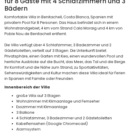
für 8 Gäste mit 4 Schlafzimmern und 3
Bädern
Komfortable Villa in Benitachell, Costa Blanca, Spanien mit
privatem Pool für 8 Personen. Das Haus befindet sich in einem
Wohnstrandgebiet, 4 km vom Strand Cala Moraig und 4 km von
Poble Nou de Benitachell entfernt.
Die Villa verfügt über 4 Schlafzimmer, 3 Badezimmer und 2
Gästetoiletten, verteilt auf 3 Etagen. Die Unterkunft bietet
Privatsphäre, einen Garten mit Kies, einen wundervollen Pool und
herrliche Ausblicke auf die Bucht, das Meer, das Tal und die Berge.
Ihr Komfort und die Nähe zum Strand, zu Sportaktivitäten,
Sehenswürdigkeiten und Kultur machen diese Villa ideal für Ferien
in Spanien mit Familie oder Freunden.
Innenbereich der Villa
große Villa auf 3 Etagen
Wohnzimmer mit Klimaanlage und Fernseher
Esszimmer mit Klimaanlage
3 Balkone
4 Schlafzimmer, 3 Badezimmer und 2 Gästetoiletten
Kabelfernsehen (Google Chromecast)
Alarmsystem