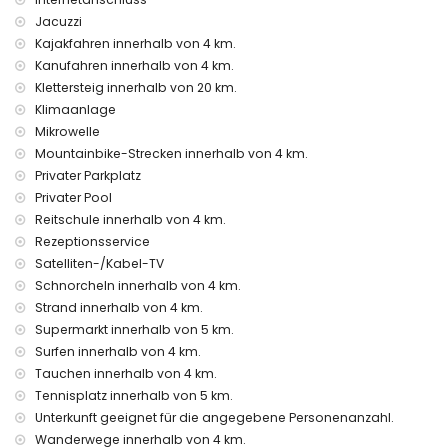
Internet (WiFi)
Jacuzzi
Bügeleisen und Bügelbrett
Bettwäsche und Handtücher
Kajakfahren innerhalb von 4 km.
Rezeption und 24-Stunden-Notdienst
Kanufahren innerhalb von 4 km.
Zentralheizung
Klettersteig innerhalb von 20 km.
Klimaanlage
Einrichtungen und Dienstleistungen gegen Aufpreis
Mikrowelle
Außen-Whirlpool
Mountainbike-Strecken innerhalb von 4 km.
zusätzliches Bett und Kinderbett/Kinderreisebett (auf
Privater Parkplatz
Anfrage)
Privater Pool
Unterhaltungs- und Freizeitmöglichkeiten für Ihren Urlaub
Reitschule innerhalb von 4 km.
in Benitachell, Costa Blanca
Rezeptionsservice
Bar (innerhalb von 5 Kilometern vom Haus)
Satelliten-/Kabel-TV
Schnorcheln innerhalb von 4 km.
Sehenswürdigkeiten und Kultur in Benitachell, Costa Blanca
Strand innerhalb von 4 km.
Architektonisches Gebäude (Historisches Dorf, Benitachell),
Supermarkt innerhalb von 5 km.
historischer Ort (Historisches Dorf und Benitachell)
Surfen innerhalb von 4 km.
(innerhalb von 5 Kilometern von der Unterkunft)
Tauchen innerhalb von 4 km.
Museum (Historisches Dorf, Javea), Kirche (Pfarrei Santa Mª
Magdalena, Benitachell), Burg (Teulada-Moraira Burg),
Tennisplatz innerhalb von 5 km.
Ruine (Turm des Goldenen Kaps) und Denkmal (Teulada-
Unterkunft geeignet für die angegebene Personenanzahl.
Moraira Burg) (innerhalb von 10 Kilometern von der
Wanderwege innerhalb von 4 km.