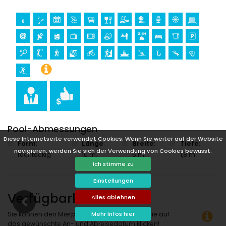
Kilometern von der Unterkunft)
Burg (Portal de la Vila und Denia) (innerhalb von 25
Kilometern von der Unterkunft)
Sportmöglichkeiten
Tennis, Golf (Club de Golf Jávea), Wandern, Mountainbiken,
Radfahren, Klettern, Kanufahren, Kayakfahren, Angeln,
Tauchen, Schnorcheln und Surfen (innerhalb von 5
Kilometern von der Villa)
Reiten (innerhalb von 10 Kilometern von der Villa)
Pool-Abmessungen
Diese Internetseite verwendet Cookies. Wenn Sie weiter auf der Website
Form
:
Länge
:
Breite
:
Tiefe
:
navigieren, werden Sie sich der Verwendung von Cookies bewusst.
rechteckig
10 m.
5 m.
1,8 m.
Ich stimme zu
Einstellungen
Verfügbarkeit
Alles ablehnen
Sie können den Mietpreis berechnen, indem Sie auf
Mehr Infos hier
das gewünschte An- und Abreisedatum klicken!