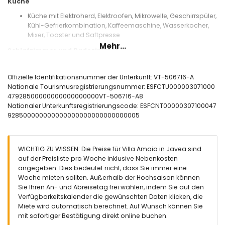
Küche
Küche mit Elektroherd, Elektroofen, Mikrowelle, Geschirrspüler,
Kühl-Gefrierkombination, Kaffeemaschine, Wasserkocher,
Mixer, Toaster und Saftpresse
Mehr...
Schlafzimmer und Badezimmer
Schlafzimmer mit Klimaanlage und Kingsize-Bett (200 x 190
cm) und eigenem Badezimmer
Offizielle Identifikationsnummer der Unterkunft: VT-506716-A
Schlafzimmer mit Klimaanlage und Queensize-Bett (190 x
Nationale Tourismusregistrierungsnummer: ESFCTU000003071000
150 cm) und eigenem Badezimmer
47928500000000000000000VT-506716-A8
2 Schlafzimmer mit Klimaanlage, jeweils mit 2 Einzelbetten
Nationaler Unterkunftsregistrierungscode: ESFCNT00000307100047
(190 x 90 cm)
928500000000000000000000000000005
Eigenes Badezimmer mit Doppelwaschbecken, Dusche,
Bidet und WC
Eigenes Badezimmer mit Einzelwaschbecken, Badewanne
WICHTIG ZU WISSEN: Die Preise für Villa Amaia in Javea sind
und WC
auf der Preisliste pro Woche inklusive Nebenkosten
Badezimmer mit Einzelwaschbecken, Dusche und WC
angegeben. Dies bedeutet nicht, dass Sie immer eine
Außenbereich der Villa
Woche mieten sollten. Außerhalb der Hochsaison können
Sie Ihren An- und Abreisetag frei wählen, indem Sie auf den
Eingezäuntes Grundstück
Verfügbarkeitskalender die gewünschten Daten klicken, die
Privater Pool mit den Maßen 10 m x 5 m und 1,8 m Tiefe
Miete wird automatisch berechnet. Auf Wunsch können Sie
Schöner Rasen mit Kies, Bäumen und Gartenmöbeln mit
mit sofortiger Bestätigung direkt online buchen.
Sonnenliegen