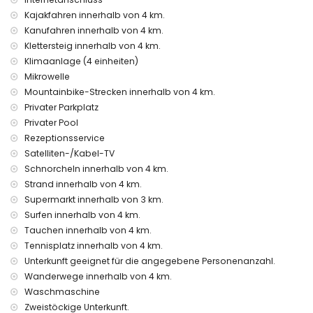
inbegriffen
Kajakfahren innerhalb von 4 km.
Internet (WiFi)
Kanufahren innerhalb von 4 km.
Bügeleisen und Bügelbrett
Klettersteig innerhalb von 4 km.
Bettwäsche und Handtücher
Klimaanlage (4 einheiten)
Empfangsdienst und 24-Stunden-Notdienst
Mikrowelle
Zentralheizung und Klimaanlage
Mountainbike-Strecken innerhalb von 4 km.
Einrichtungen und Dienstleistungen gegen Aufpreis
Privater Parkplatz
Privater Pool
Zusatzbett und Kinderbett/Kinderhochstuhl (auf Anfrage)
Rezeptionsservice
Unterhaltungs- und Freizeitmöglichkeiten für Ihren Urlaub
Satelliten-/Kabel-TV
in Jávea, Costa Blanca
Schnorcheln innerhalb von 4 km.
Kino, Theater, Diskothek, Bar, Promenade (El Arenal und
Strand innerhalb von 4 km.
Jávea) (innerhalb von 5 Kilometern vom Haus)
Supermarkt innerhalb von 3 km.
Sehenswürdigkeiten und Kultur in Jávea, Costa Blanca
Surfen innerhalb von 4 km.
Tauchen innerhalb von 4 km.
Museum (Histórico de Jávea), Kirche (Virgen de Loreto,
Tennisplatz innerhalb von 4 km.
Puerto, Jávea), Ruine (Pueblo Histórico, Jávea),
Unterkunft geeignet für die angegebene Personenanzahl.
architektonisches Gebäude (Pueblo Histórico, Jávea) und
historischer Ort (Histórico de Jávea) (innerhalb von 5
Wanderwege innerhalb von 4 km.
Kilometern von der Unterkunft)
Waschmaschine
Denkmal (Molinos de Viento und Jávea) (innerhalb von 10
Zweistöckige Unterkunft.