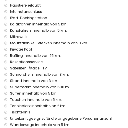
Tischtennis
Haustiere erlaubt.
Einrichtungen und Dienstleistungen gegen Aufpreis
Internetanschluss
iPod-Dockingstation
Flughafentransfer
Zustellbett und Kinderbetten/Kinderhochstühle (auf
Kajakfahren innerhalb von 5 km.
Anfrage)
Kanufahren innerhalb von 5 km.
Mikrowelle
Unterhaltungs- und Freizeitaktivitäten für Ihren Urlaub in
Mountainbike-Strecken innerhalb von 3 km.
Jávea, Costa Blanca
Privater Pool
Kino, Theater, Bar und Promenade (Arenal Jávea) (innerhalb
Rafting innerhalb von 25 km.
von 5 Kilometern vom Haus)
Rezeptionsservice
Sehenswürdigkeiten und Kultur in Jávea, Costa Blanca
Satelliten-/Kabel-TV
Schnorcheln innerhalb von 3 km.
Museum (Histórico de Jávea), Ruine (Molinos de Viento,
Jávea) und architektonisches Gebäude (Histórico de
Strand innerhalb von 3 km.
Jávea) (innerhalb von 5 Kilometern von der Unterkunft)
Supermarkt innerhalb von 500 m.
Kirche (Virgen de Loreto, Puerto, Jávea), Denkmal (Pueblo de
Surfen innerhalb von 5 km.
Jávea, Jávea) und historischer Ort (Pueblo de Jávea)
Tauchen innerhalb von 5 km.
(innerhalb von 10 Kilometern von der Unterkunft)
Tennisplatz innerhalb von 2 km.
Burg (Portal de la Vila und Dénia) (innerhalb von 25
Tischtennis
Kilometern von der Unterkunft)
Unterkunft geeignet für die angegebene Personenanzahl.
Sportaktivitäten
Wanderwege innerhalb von 5 km.