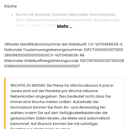
Küche
Küche mit Gasherd, Gasofen, Mikrowelle, Geschirrspüler,
Kühl-Gefrierkombination, Kaffeemaschine, Wasserkocher,
Mixer, Toaster und Saftpresse
Mehr...
Schlafzimmer und Badezimmer
Schlafzimmer mit 2 Einzelbetten (Maße 200 x 80 cm) und
Offizielle Identifikationsnummer der Unterkunft: CV-VUT0456639-A
Ventilator
Nationale Tourismusregistrierungsnummer: ESFCTU000003071000
Schlafzimmer mit 2 Einzelbetten (Maße 200 x 90 cm) und
2893960000000000000CV-VUT0456639-A8
Ventilator
Nationaler Unterkunftsregistrierungscode: ESFCNT00000307100028
Schlafzimmer mit 2 Einzelbetten (Maße 200 x 80 cm),
939600000000000000000000000000007
Ventilator und eigenem Bad
En-suite-Badezimmer mit Einzelwaschbecken, Dusche und
Toilette
WICHTIG ZU WISSEN: Die Preise für Villa Escabusso 6 pax in
Badezimmer mit Einzelwaschbecken,
Javea sind auf der Preisliste pro Woche inklusive
Badewanne/Duschkombination und Toilette
Nebenkosten angegeben. Dies bedeutet nicht, dass Sie
Badezimmer mit Einzelwaschbecken, Dusche und Toilette
immer eine Woche mieten sollten. Außerhalb der
Außenbereich der Villa
Hochsaison können Sie Ihren An- und Abreisetag frei
wählen, indem Sie auf den Verfügbarkeitskalender die
Großes und abgeschirmtes Grundstück
gewünschten Daten klicken, die Miete wird automatisch
Privater Pool mit den Maßen 8 m x 4 m und 2 m Tiefe
berechnet. Auf Wunsch können Sie mit sofortiger
Wunderschöner Rasen mit Kies, Bäumen und Gartenmöbeln