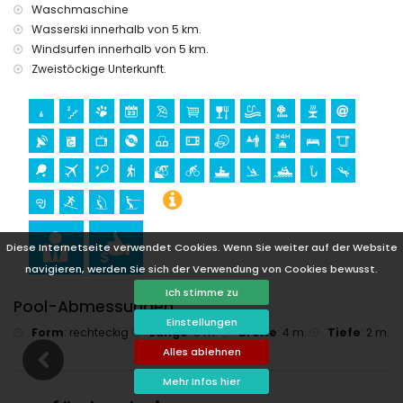
Radfahren (innerhalb von 1000 Metern von der Villa)
Waschmaschine
Tennis, Wandern, Mountainbiking, Kanu, Kajak, Angeln,
Wasserski innerhalb von 5 km.
Tauchen, Schnorcheln, Surfen, Windsurfen und Wasserski
Windsurfen innerhalb von 5 km.
(innerhalb von 5 Kilometern von der Villa)
Zweistöckige Unterkunft.
Golf (Golf de Jávea) und Reiten (innerhalb von 10 Kilometern
von der Villa)
Rafting (innerhalb von 25 Kilometern von der Villa)
Diese Internetseite verwendet Cookies. Wenn Sie weiter auf der Website
navigieren, werden Sie sich der Verwendung von Cookies bewusst.
Ich stimme zu
Pool-Abmessungen
Einstellungen
Form
:
rechteckig
Länge
:
8 m.
Breite
:
4 m.
Tiefe
:
2 m.
Alles ablehnen
Mehr Infos hier