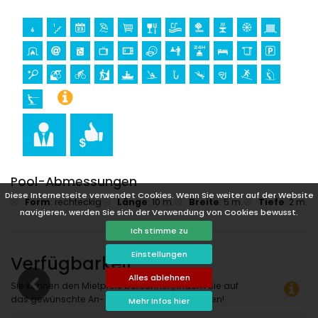
Sport
Tennis, Mountainbiking, Radfahren, Klettern, Kanufahren,
Kajakfahren, Angeln, Tauchen, Schnorcheln, Surfen,
Windsurfen und Wasserski (innerhalb von 5 Kilometern von
der Villa)
Golf (Jávea Golf Club, Jávea) und Reiten (innerhalb von 10
Kilometern von der Villa)
Pool-Abmessungen
Diese Internetseite verwendet Cookies. Wenn Sie weiter auf der Website
Form
:
rechteckig
Länge
:
10 m.
Breite
:
5 m.
Tiefe
:
2 m.
navigieren, werden Sie sich der Verwendung von Cookies bewusst.
Ich stimme zu
Einstellungen
Verfügbarkeit
Alles ablehnen
Sie können den Mietpreis berechnen, indem Sie auf
das gewünschte An- und Abreisedatum klicken!
Mehr Infos hier