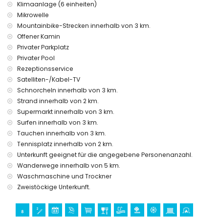
von der Villa)
Klimaanlage (6 einheiten)
Zweitnächster Flughafen: Valencia (> 100 Kilometer)
Mikrowelle
Haustiere sind nicht erlaubt
Mountainbike-Strecken innerhalb von 3 km.
Die Unterkunft ist sehr geeignet für Familien mit Kindern
Offener Kamin
Einrichtungen und Dienstleistungen im Mietpreis der Villa
Privater Parkplatz
inbegriffen
Privater Pool
Internet (Glasfaser)
Rezeptionsservice
Bügeleisen und Bügelbrett
Satelliten-/Kabel-TV
Bettwäsche und Handtücher
Schnorcheln innerhalb von 3 km.
Empfangsservice und 24-Stunden-Notdienst
Strand innerhalb von 2 km.
Zentralheizung und Klimaanlage
Supermarkt innerhalb von 3 km.
Einrichtungen und Dienstleistungen gegen Aufpreis
Surfen innerhalb von 3 km.
Tauchen innerhalb von 3 km.
Flughafenservice
Tennisplatz innerhalb von 2 km.
Zusatzbett und Kinderbett (auf Anfrage)
Unterkunft geeignet für die angegebene Personenanzahl.
Unterhaltung und Freizeitaktivitäten für Ihren Urlaub in
Wanderwege innerhalb von 5 km.
Jávea, Costa Blanca
Waschmaschine und Trockner
Bar (innerhalb von 1000 Metern vom Haus)
Zweistöckige Unterkunft.
Kino, Theater, Diskothek, Promenade (El Arenal und Jávea)
(innerhalb von 5 Kilometern vom Haus)
Sehenswürdigkeiten und Kultur in Jávea, Costa Blanca