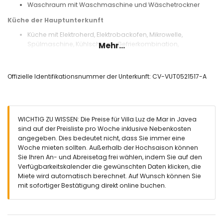
Waschraum mit Waschmaschine und Wäschetrockner
Küche der Hauptunterkunft
Küche mit Elektroherd, Elektrobackofen, Mikrowelle,
Spülmaschine, Kühlschrank-Gefrierkombination,
Mehr...
Kaffeemaschine, Wasserkocher, Mixer, Toaster und
Saftpresse
Offizielle Identifikationsnummer der Unterkunft: CV-VUT0521517-A
Schlafzimmer und Badezimmer der Hauptunterkunft
2 Schlafzimmer mit Klimaanlage, jeweils mit Kingsize-Bett
(Maße 190 x 180cm) und en-suite Badezimmer
Schlafzimmer mit Klimaanlage und 2 Einzelbetten (Maße 190
WICHTIG ZU WISSEN: Die Preise für Villa Luz de Mar in Javea
x 90cm)
sind auf der Preisliste pro Woche inklusive Nebenkosten
En-suite Badezimmer mit Einzelwaschbecken, Badewanne,
angegeben. Dies bedeutet nicht, dass Sie immer eine
Dusche und Toilette
Woche mieten sollten. Außerhalb der Hochsaison können
En-suite Badezimmer mit Einzelwaschbecken, Dusche und
Sie Ihren An- und Abreisetag frei wählen, indem Sie auf den
Toilette
Verfügbarkeitskalender die gewünschten Daten klicken, die
Badezimmer mit Einzelwaschbecken, Dusche und Toilette
Miete wird automatisch berechnet. Auf Wunsch können Sie
Innenbereich des Gästehauses
mit sofortiger Bestätigung direkt online buchen.
Schlafzimmer mit Klimaanlage, Kingsize-Bett (Maße 200 x
190cm), Fernseher und en-suite Badezimmer
En-suite Badezimmer mit Einzelwaschbecken, Dusche und