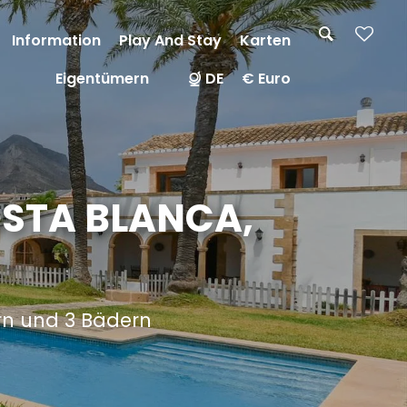
Information
Play And Stay
Karten
Eigentümern
DE
€ Euro
COSTA BLANCA,
ern und 3 Bädern