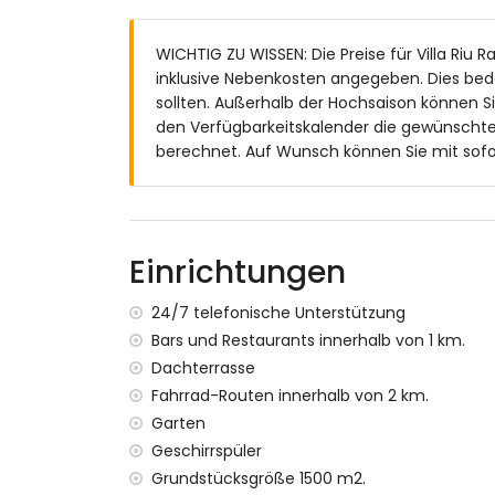
en-suite Badezimmer mit Doppelwaschb
Badezimmer mit Doppelwaschbecken, B
WICHTIG ZU WISSEN: Die Preise für Villa Riu R
Badezimmer mit Einzelwaschbecken, Du
inklusive Nebenkosten angegeben. Dies bed
Außenbereich der Villa
sollten. Außerhalb der Hochsaison können Si
den Verfügbarkeitskalender die gewünschten
großes und eingezäuntes Grundstück
berechnet. Auf Wunsch können Sie mit sofor
privater Pool mit den Maßen 10m x 5m un
schöner Rasen mit Bäumen und Gartenm
2 Terrassen, davon 1 überdacht
Außenküche und Grill
Außendusche
Einrichtungen
Außensitzbereich und Essbereich im Frei
4 private, abgeschlossene Parkplätze
24/7 telefonische Unterstützung
Dachterrasse
Bars und Restaurants innerhalb von 1 km.
Weitere Informationen
Dachterrasse
Fahrrad-Routen innerhalb von 2 km.
nächste Stadt: Jávea (innerhalb von 1000 
Garten
nächster Fluss oder Ufer: Mittelmeer (inne
nächster Strand: Strand La Grava (innerha
Geschirrspüler
nächster Hafen: Hafen von Jávea (innerha
Grundstücksgröße 1500 m2.