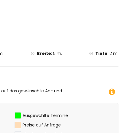
Costa Blanca
en de Loreto, Jávea (Puerto)), Ruine (Molinos de viento,
rchitektonisches Gebäude (Histórico de Jávea) und
nerhalb von 5 Kilometern von der Unterkunft)
rhalb von 25 Kilometern von der Unterkunft)
m.
Breite
:
5 m.
Tiefe
:
2 m.
ufahren, Kajakfahren, Angeln, Tauchen, Schnorcheln und
 Villa)
 und Klettern (innerhalb von 10 Kilometern von der Villa)
e auf das gewünschte An- und
Ausgewählte Termine
Preise auf Anfrage