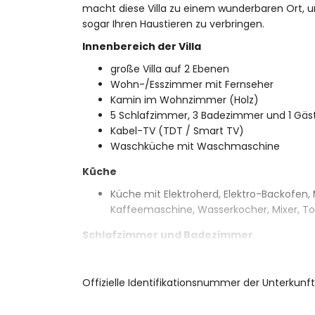
macht diese Villa zu einem wunderbaren Ort, u
sogar Ihren Haustieren zu verbringen.
Innenbereich der Villa
große Villa auf 2 Ebenen
Wohn-/Esszimmer mit Fernseher
Kamin im Wohnzimmer (Holz)
5 Schlafzimmer, 3 Badezimmer und 1 Gä
Kabel-TV (TDT / Smart TV)
Waschküche mit Waschmaschine
Küche
Küche mit Elektroherd, Elektro-Backofen, 
Kaffeemaschine, Wasserkocher, Mixer, To
Schlafzimmer und Badezimmer
Schlafzimmer mit Klimaanlage, Queensiz
Schlafzimmer mit Queensize-Bett (200 x 
Offizielle Identifikationsnummer der Unterkun
2 Schlafzimmer, jedes mit 2 Einzelbetten
Schlafzimmer mit Klimaanlage, 2 Einzelb