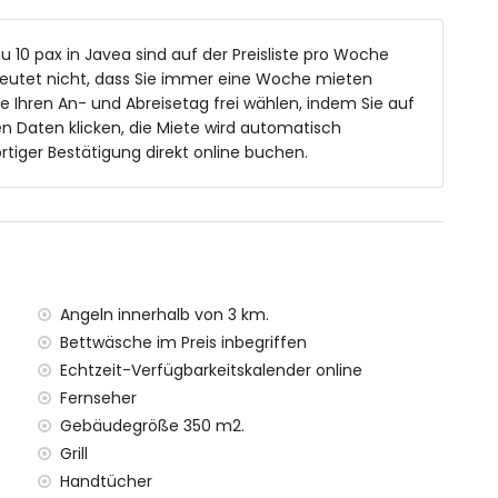
ecken, Dusche und WC
ad/Dusch-Kombination und WC
au 10 pax in Javea sind auf der Preisliste pro Woche
sche und WC
eutet nicht, dass Sie immer eine Woche mieten
e Ihren An- und Abreisetag frei wählen, indem Sie auf
 Daten klicken, die Miete wird automatisch
tiger Bestätigung direkt online buchen.
d 2m tief
öbeln mit Sonnenliegen
en
Angeln innerhalb von 3 km.
Bettwäsche im Preis inbegriffen
Echtzeit-Verfügbarkeitskalender online
Fernseher
Metern von der Villa)
Gebäudegröße 350 m2.
rhalb von 3 Kilometern von der Villa)
lb von 3 Kilometern von der Villa)
Grill
lb von 4 Kilometern von der Villa)
Handtücher