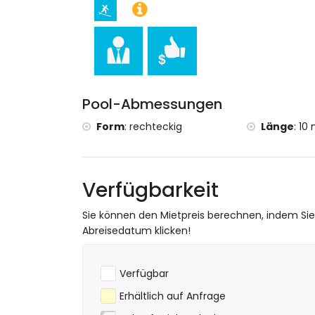
Haus)
Sehenswürdigkeiten und Kultur in Jávea, 
Museum (Histórico de Jávea), Kirche (Virg
Jávea), Denkmal (Histórico de Jávea), a
historischer Ort (Histórico de Jávea) (in
Burg (Castillo de Dénia und Dénia) (inne
Pool-Abmessungen
Sport
Form
:
rechteckig
Länge
:
10 
Tennis, Reiten, Wandern, Radfahren, Kan
Surfen (innerhalb von 5 Kilometern von der
Golf (Club de Golf Jávea), Mountainbiking
Verfügbarkeit
Sie können den Mietpreis berechnen, indem Si
Abreisedatum klicken!
Verfügbar
Erhältlich auf Anfrage