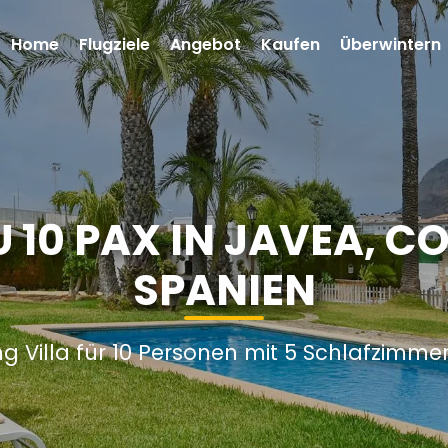
Home
Flugziele
Angebot
Kaufen
Überwintern
U 10 PAX IN JAVEA, 
SPANIEN
g Villa für 10 Personen mit 5 Schlafzimm