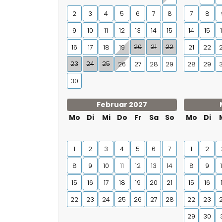
2
3
4
5
6
7
8
7
8
9
10
11
12
13
14
15
14
15
20
21
22
16
17
18
19
21
22
23
24
25
26
27
28
29
28
29
30
Februar 2027
Mo
Di
Mi
Do
Fr
Sa
So
Mo
Di
1
2
3
4
5
6
7
1
2
8
9
10
11
12
13
14
8
9
15
16
17
18
19
20
21
15
16
22
23
24
25
26
27
28
22
23
29
30