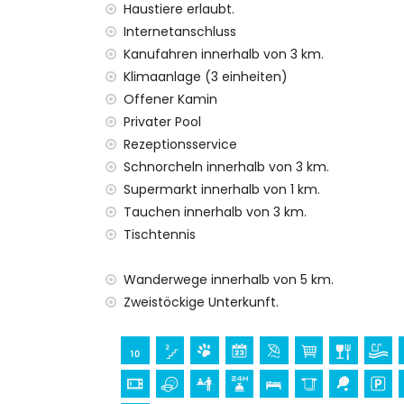
nächster Park: Plaza Parque Reina Sofia (i
Haustiere erlaubt.
nächster Flughafen: Alicante (innerhalb v
Internetanschluss
zweiter nächster Flughafen: Valencia (> 1
Kanufahren innerhalb von 3 km.
nächste öffentliche Verkehrsmittel: Bus 
Klimaanlage (3 einheiten)
Haustiere erlaubt
Offener Kamin
Die Unterkunft ist sehr geeignet für Famil
Privater Pool
Einrichtungen und Dienstleistungen im Miet
Rezeptionsservice
Internet (Glasfaser)
Schnorcheln innerhalb von 3 km.
Bügeleisen und Bügelbrett
Supermarkt innerhalb von 1 km.
Bettwäsche und Handtücher
Tauchen innerhalb von 3 km.
Empfangsservice und 24-Stunden-Notdi
Tischtennis
Tischtennis
Zentralheizung und Klimaanlage
Wanderwege innerhalb von 5 km.
Einrichtungen und Dienstleistungen gegen
Zweistöckige Unterkunft.
Zusatzbett und Kinderbetten (auf Anfrag
Unterhaltungs- und Freizeitaktivitäten für
Kino, Theater, Diskothek, Bar und Prome