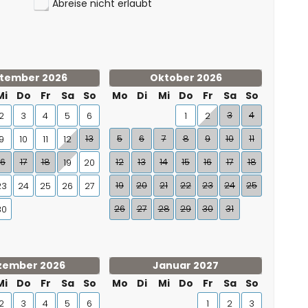
Abreise nicht erlaubt
tember 2026
Oktober 2026
Mi
Do
Fr
Sa
So
Mo
Di
Mi
Do
Fr
Sa
So
3
4
2
3
4
5
6
1
2
13
5
6
7
8
9
10
11
9
10
11
12
16
17
18
12
13
14
15
16
17
18
19
20
19
20
21
22
23
24
25
23
24
25
26
27
26
27
28
29
30
31
30
zember 2026
Januar 2027
Mi
Do
Fr
Sa
So
Mo
Di
Mi
Do
Fr
Sa
So
2
3
4
5
6
1
2
3