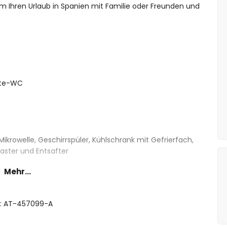
m Ihren Urlaub in Spanien mit Familie oder Freunden und
ste-WC
Mikrowelle, Geschirrspüler, Kühlschrank mit Gefrierfach,
aster und Entsafter
Mehr...
e-Bett (200 x 160 cm) und en-suite Badezimmer
160 cm) und Ventilator
ft: AT-457099-A
 (200 x 90 cm) und Ventilator
etten (200 x 90 cm)