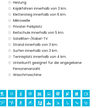
nnerhalb von 2 Kilometern von der Villa)
Heizung
on 100 Kilometern von der Villa)
Kajakfahren innerhalb von 3 km.
00 Kilometer)
Klettersteig innerhalb von 6 km.
innerhalb von 1000 Metern
Mikrowelle
Privater Parkplatz
ien mit Kindern
Reitschule innerhalb von 5 km.
preis der Villa enthalten
Satelliten-/Kabel-TV
Strand innerhalb von 3 km.
Surfen innerhalb von 3 km.
Tennisplatz innerhalb von 4 km.
enst
Unterkunft geeignet für die angegebene
Personenanzahl.
Waschmaschine
 Aufpreis
e)
 Ihren Urlaub in Jávea, Costa Blanca
nade (Paseo Marítimo) (innerhalb von 5 Kilometern vom