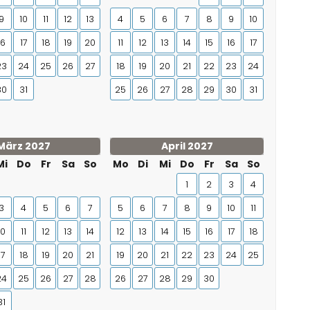
9
10
11
12
13
4
5
6
7
8
9
10
16
17
18
19
20
11
12
13
14
15
16
17
23
24
25
26
27
18
19
20
21
22
23
24
30
31
25
26
27
28
29
30
31
März 2027
April 2027
Mi
Do
Fr
Sa
So
Mo
Di
Mi
Do
Fr
Sa
So
1
2
3
4
3
4
5
6
7
5
6
7
8
9
10
11
10
11
12
13
14
12
13
14
15
16
17
18
17
18
19
20
21
19
20
21
22
23
24
25
24
25
26
27
28
26
27
28
29
30
31