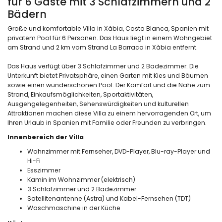
für 6 Gäste mit 3 Schlafzimmern und 2
Bädern
Große und komfortable Villa in Xàbia, Costa Blanca, Spanien mit
privatem Pool für 6 Personen. Das Haus liegt in einem Wohngebiet
am Strand und 2 km vom Strand La Barraca in Xàbia entfernt.
Das Haus verfügt über 3 Schlafzimmer und 2 Badezimmer. Die
Unterkunft bietet Privatsphäre, einen Garten mit Kies und Bäumen
sowie einen wunderschönen Pool. Der Komfort und die Nähe zum
Strand, Einkaufsmöglichkeiten, Sportaktivitäten,
Ausgehgelegenheiten, Sehenswürdigkeiten und kulturellen
Attraktionen machen diese Villa zu einem hervorragenden Ort, um
Ihren Urlaub in Spanien mit Familie oder Freunden zu verbringen.
Innenbereich der Villa
Wohnzimmer mit Fernseher, DVD-Player, Blu-ray-Player und
Hi-Fi
Esszimmer
Kamin im Wohnzimmer (elektrisch)
3 Schlafzimmer und 2 Badezimmer
Satellitenantenne (Astra) und Kabel-Fernsehen (TDT)
Waschmaschine in der Küche