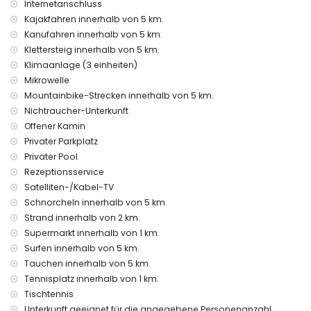
Internetanschluss
Villa enthalten sind
Kajakfahren innerhalb von 5 km.
Internet (Glasfaser)
Kanufahren innerhalb von 5 km.
Staubsauger und Bügeleisen mit Bügelbrett
Klettersteig innerhalb von 5 km.
Bettwäsche und Handtücher
Klimaanlage (3 einheiten)
Rezeptionsservice und 24-Stunden-Notdienst
Mikrowelle
Tischtennis
Zentralheizung und Klimaanlage
Mountainbike-Strecken innerhalb von 5 km.
Nichtraucher-Unterkunft
Einrichtungen und Dienstleistungen gegen Aufpreis
Offener Kamin
Flughafentransfer
Privater Parkplatz
Zustellbett und Kinderbett/Kinderstuhl (auf Anfrage)
Privater Pool
Unterhaltungs- und Freizeitaktivitäten für Ihren Urlaub in
Rezeptionsservice
Xàbia, Costa Blanca
Satelliten-/Kabel-TV
Schnorcheln innerhalb von 5 km.
Bar (innerhalb von 5 Kilometern des Hauses)
Strand innerhalb von 2 km.
Sehenswürdigkeiten und Kultur in Xàbia, Costa Blanca
Supermarkt innerhalb von 1 km.
Historischer Ort (Pueblo de Xàbia und Xàbia) (innerhalb von
Surfen innerhalb von 5 km.
5 Kilometern von der Unterkunft)
Tauchen innerhalb von 5 km.
Museum (Histórico de Xàbia, Xàbia), Kirche (Virgen de
Tennisplatz innerhalb von 1 km.
Loreto, Puerto, Xàbia), Ruine (Molinos de Viento, Xàbia),
Tischtennis
Denkmal (Pueblo de Xàbia, Xàbia), Architektonisches
Unterkunft geeignet für die angegebene Personenanzahl.