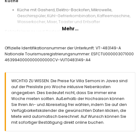
Küche
Küche mit Gasherd, Elektro-Backofen, Mikrowelle,
Geschirrspüler, Kühl-Gefrierkombination, Kaffeemaschine,
Wasserkocher, Mixer, Toaster und Entsafter
Mehr...
Schlafzimmer und Badezimmer
Schlafzimmer mit Klimaanlage, Kingsize-Bett (200 x 180 cm)
und en-suite Badezimmer
Offizielle Identifikationsnummer der Unterkunft: VT-483149-A
Schlafzimmer mit Klimaanlage und Kingsize-Bett (200 x 180
Nationale Tourismusregistrierungsnummer: ESFCTU000003071000
cm)
4639940000000000000CV-VUT0483149-A4
Schlafzimmer mit Klimaanlage und 2 Einzelbetten (200 x 90
cm)
en-suite Badezimmer mit Einzelwaschbecken, Dusche und
WICHTIG ZU WISSEN: Die Preise für Villa Semoni in Javea sind
Toilette
auf der Preisliste pro Woche inklusive Nebenkosten
Badezimmer mit Einzelwaschbecken, Dusche und Toilette
angegeben. Dies bedeutet nicht, dass Sie immer eine
Außenbereich der Villa
Woche mieten sollten. Außerhalb der Hochsaison können
Sie Ihren An- und Abreisetag frei wählen, indem Sie auf den
Umzäuntes Grundstück
Verfügbarkeitskalender die gewünschten Daten klicken, die
Nierenförmiger privater Pool mit einer Größe von 10 m x 5 m
Miete wird automatisch berechnet. Auf Wunsch können Sie
und 2 m Tiefe
mit sofortiger Bestätigung direkt online buchen.
Garten mit Kies, Bäumen und Gartenmöbeln mit
Sonnenliegen
Wintergarten