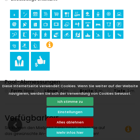
Sport
Tennis, Golf (La Sella, Denia), Reiten, Wandern,
Mountainbiking, Radfahren, Klettern, Kanufahren,
Kajakfahren, Angeln, Tauchen, Schnorcheln, Surfen und
Windsurfen (innerhalb von 5 Kilometern von der Villa)
Wasserski (innerhalb von 10 Kilometern von der Villa)
Pool-Abmessungen
Diese Internetseite verwendet Cookies. Wenn Sie weiter auf der Website
Form
:
Niere
Länge
:
10 m.
Breite
:
5 m.
Tiefe
:
2 m.
navigieren, werden Sie sich der Verwendung von Cookies bewusst.
Ich stimme zu
Einstellungen
Verfügbarkeit
Alles ablehnen
Sie können den Mietpreis berechnen, indem Sie auf
Mehr Infos hier
das gewünschte An- und Abreisedatum klicken!