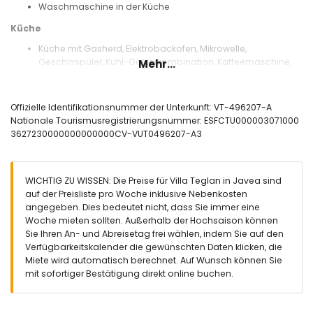
Waschmaschine in der Küche
Küche
Küche mit Gasherd, Elektrobackofen, Mikrowelle,
Geschirrspüler, Kühl-Gefrierkombination, Kaffeemaschine,
Mehr...
Wasserkocher, Mixer, Toaster und Entsafter
Schlafzimmer und Badezimmer
Offizielle Identifikationsnummer der Unterkunft: VT-496207-A
Schlafzimmer mit Klimaanlage, Doppelbett, Fernseher und
Nationale Tourismusregistrierungsnummer: ESFCTU000003071000
en-suite Badezimmer
3627230000000000000CV-VUT0496207-A3
2 Schlafzimmer mit Klimaanlage, jeweils mit Doppelbett
Schlafzimmer mit Klimaanlage, Doppelbett und Fernseher
En-suite Badezimmer mit Einzelwaschbecken,
WICHTIG ZU WISSEN: Die Preise für Villa Teglan in Javea sind
Badewanne/Duschkombination, Bidet und Toilette
auf der Preisliste pro Woche inklusive Nebenkosten
Badezimmer mit Einzelwaschbecken,
angegeben. Dies bedeutet nicht, dass Sie immer eine
Badewanne/Duschkombination, Bidet und Toilette
Woche mieten sollten. Außerhalb der Hochsaison können
Außenbereich der Villa
Sie Ihren An- und Abreisetag frei wählen, indem Sie auf den
Verfügbarkeitskalender die gewünschten Daten klicken, die
Großes und umzäuntes Grundstück
Miete wird automatisch berechnet. Auf Wunsch können Sie
Nierenförmiger privater Pool mit den Maßen 10m x 5m und
mit sofortiger Bestätigung direkt online buchen.
2m Tiefe
Wunderschöner Rasen mit Bäumen und Gartenmöbeln mit
Sonnenliegen