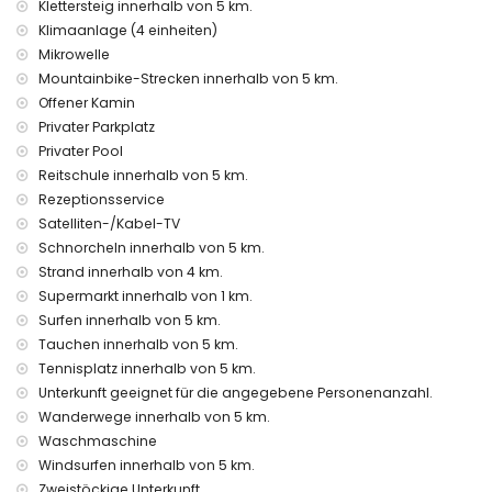
Klettersteig innerhalb von 5 km.
Internet (WLAN)
Klimaanlage (4 einheiten)
Staubsauger und Bügeleisen mit Bügelbrett
Mikrowelle
Bettwäsche und Handtücher
Mountainbike-Strecken innerhalb von 5 km.
Empfangsservice und 24-Stunden-Notdienst
Offener Kamin
Klimaanlage
Privater Parkplatz
Einrichtungen und Dienstleistungen gegen Aufpreis
Privater Pool
Zustellbett und Kinderbett (auf Anfrage)
Reitschule innerhalb von 5 km.
Rezeptionsservice
Unterhaltungs- und Freizeitmöglichkeiten für Ihren Urlaub
Satelliten-/Kabel-TV
in Javea, Costa Blanca
Schnorcheln innerhalb von 5 km.
Diskothek, Bar und Promenade (Meerespromenade)
Strand innerhalb von 4 km.
(innerhalb von 5 Kilometern vom Haus)
Supermarkt innerhalb von 1 km.
Sehenswürdigkeiten und Kultur in Javea, Costa Blanca
Surfen innerhalb von 5 km.
Tauchen innerhalb von 5 km.
Museum (Histórico de Javea, Javea), Kirche (Virgen de
Tennisplatz innerhalb von 5 km.
Loreto, Puerto, Javea), Ruine (Windmühlen, Javea), Denkmal
(Pueblo de Javea, Javea), architektonisches Gebäude
Unterkunft geeignet für die angegebene Personenanzahl.
(Pueblo de Javea, Javea), historischer Ort (Pueblo de Javea
Wanderwege innerhalb von 5 km.
und Javea) (innerhalb von 5 Kilometern von der Unterkunft)
Waschmaschine
Burg (Portal de la Vila und Denia) (innerhalb von 10
Windsurfen innerhalb von 5 km.
Kilometern von der Unterkunft)
Zweistöckige Unterkunft.