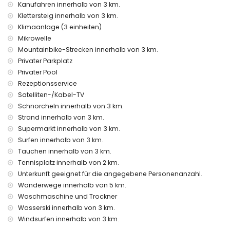
Kanufahren innerhalb von 3 km.
Ausstattung und Dienstleistungen gegen Aufpreis
Klettersteig innerhalb von 3 km.
Flughafentransfer
Klimaanlage (3 einheiten)
Poolheizung
Mikrowelle
Kinderbett (auf Anfrage)
Mountainbike-Strecken innerhalb von 3 km.
Unterhaltung und Freizeitaktivitäten für Ihren Urlaub in
Privater Parkplatz
Javea, Costa Blanca
Privater Pool
Theater, Nachtclub, Bar, Promenade (El Arenal und Javea)
Rezeptionsservice
(weniger als 5 Kilometer vom Haus entfernt)
Satelliten-/Kabel-TV
Schnorcheln innerhalb von 3 km.
Sehenswürdigkeiten und Kultur in Javea, Costa Blanca
Strand innerhalb von 3 km.
Museum (Historische Altstadt, Javea), Kirche (Jungfrau von
Supermarkt innerhalb von 3 km.
Loreto, Javea), Ruinen (Historische Altstadt, Javea), Denkmal
Surfen innerhalb von 3 km.
(Historische Altstadt, Javea), architektonisches Gebäude
Tauchen innerhalb von 3 km.
(Historische Altstadt, Javea), historische Stätte (Historische
Tennisplatz innerhalb von 2 km.
Altstadt und Javea) (weniger als 5 Kilometer von der
Unterkunft entfernt)
Unterkunft geeignet für die angegebene Personenanzahl.
Burg (Portal de la Vila und Denia) (weniger als 25 Kilometer
Wanderwege innerhalb von 5 km.
von der Unterkunft entfernt)
Waschmaschine und Trockner
Wasserski innerhalb von 3 km.
Sport
Windsurfen innerhalb von 3 km.
Tennis, Wandern, Mountainbiking, Radfahren, Klettern,