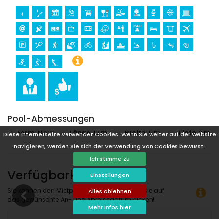
Kanufahren, Kajakfahren, Fischen, Tauchen, Schnorcheln,
Surfen, Windsurfen und Wasserski (weniger als 5 Kilometer
von der Villa entfernt)
Golf (Javea Golf Club, Javea) und Reiten (weniger als 10
Kilometer von der Villa entfernt)
Pool-Abmessungen
Form
:
Niere
Länge
:
10 m.
Breite
:
5 m.
Tiefe
:
2 m.
Diese Internetseite verwendet Cookies. Wenn Sie weiter auf der Website
navigieren, werden Sie sich der Verwendung von Cookies bewusst.
Ich stimme zu
Verfügbarkeit
Einstellungen
Sie können den Mietpreis berechnen, indem Sie auf
Alles ablehnen
das gewünschte An- und Abreisedatum klicken!
Mehr Infos hier