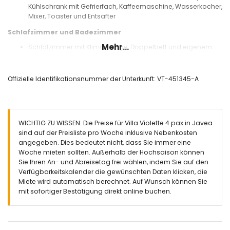
Kühlschrank mit Gefrierfach, Kaffeemaschine, Wasserkocher,
Mixer, Toaster und Entsafter
Schlafzimmer und Badezimmer
Mehr...
Schlafzimmer mit Klimaanlage, Doppelbett und eigenem
Badezimmer
Schlafzimmer mit Klimaanlage und 2 Einzelbetten
Eigenes Badezimmer mit Waschbecken, Dusche und
Offizielle Identifikationsnummer der Unterkunft: VT-451345-A
Toilette
Badezimmer mit Waschbecken, Dusche und Toilette
Außenbereich der Villa
WICHTIG ZU WISSEN: Die Preise für Villa Violette 4 pax in Javea
eingezäuntes Grundstück
sind auf der Preisliste pro Woche inklusive Nebenkosten
nierenförmiger beheizter privater Pool mit den Maßen 10m x
angegeben. Dies bedeutet nicht, dass Sie immer eine
5m und 2m tief
Woche mieten sollten. Außerhalb der Hochsaison können
schöner Garten mit Rasen, Kies, Bäumen und Gartenmöbeln
Sie Ihren An- und Abreisetag frei wählen, indem Sie auf den
mit Liegen
Verfügbarkeitskalender die gewünschten Daten klicken, die
2 Terrassen, wovon eine überdacht ist
Miete wird automatisch berechnet. Auf Wunsch können Sie
Grill
mit sofortiger Bestätigung direkt online buchen.
Außen-Sitzbereich und Außen-Essbereich
privater, überdachter Parkplatz und 2 private Stellplätze
Weitere Informationen