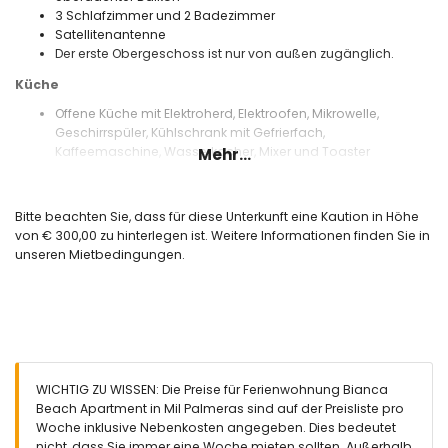
3 Schlafzimmer und 2 Badezimmer
Satellitenantenne
Der erste Obergeschoss ist nur von außen zugänglich.
Küche
Offene Küche mit Elektroherd, Elektroofen, Mikrowelle,
Geschirrspüler, Kühlschrank mit Gefrierfach,
Kaffeemaschine, Wasserkocher, Mixer und Toaster
Mehr...
Schlafzimmer und Badezimmer
2 Schlafzimmer mit Klimaanlage, jeweils mit einem
Bitte beachten Sie, dass für diese Unterkunft eine Kaution in Höhe
Queensize-Bett (200 x 150 cm)
von € 300,00 zu hinterlegen ist. Weitere Informationen finden Sie in
Schlafzimmer mit Klimaanlage und einem Einzelbett (200 x
unseren Mietbedingungen.
90 cm)
Eigenes Badezimmer mit Waschbecken, Dusche, WC und
Haartrockner
Badezimmer mit Waschbecken, Dusche, WC und
Haartrockner
Außenbereich der Wohnung
WICHTIG ZU WISSEN: Die Preise für Ferienwohnung Bianca
Gemeinschaftspool
Beach Apartment in Mil Palmeras sind auf der Preisliste pro
Rasengarten mit Gartenmöbeln und Sonnenliegen
Woche inklusive Nebenkosten angegeben. Dies bedeutet
Gemeinschaftlicher Garten mit Rasen
nicht, dass Sie immer eine Woche mieten sollten. Außerhalb