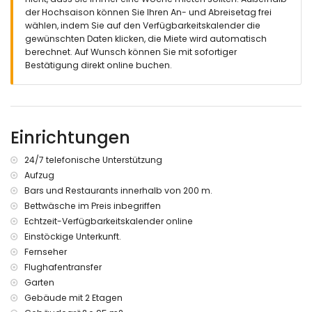
2 Terrassen, von denen 1 überdacht ist
der Hochsaison können Sie Ihren An- und Abreisetag frei
Außendusche
wählen, indem Sie auf den Verfügbarkeitskalender die
Außensitzbereich und Außenessbereich
gewünschten Daten klicken, die Miete wird automatisch
berechnet. Auf Wunsch können Sie mit sofortiger
Weitere Informationen
Bestätigung direkt online buchen.
Nächste Stadt innerhalb von 200 Metern von der Wohnung
Nächster Flussufer oder Strand innerhalb von 200 Metern
von der Wohnung
Nächster Strand innerhalb von 200 Metern von der
Einrichtungen
Wohnung
Nächster Flughafen: Flughafen Alicante (innerhalb von 60
Kilometern von der Wohnung)
24/7 telefonische Unterstützung
Zweitnächster Flughafen: Flughafen Murcia Corvera
Aufzug
(innerhalb von 50 Kilometern von der Wohnung)
Bars und Restaurants innerhalb von 200 m.
Rauchen nicht erlaubt
Bettwäsche im Preis inbegriffen
Haustiere sind nicht erlaubt
Echtzeit-Verfügbarkeitskalender online
Das Gebäude, in dem sich die Unterkunft befindet, verfügt
Einstöckige Unterkunft.
über einen Aufzug.
Die Unterkunft eignet sich sehr gut für Familien mit Kindern.
Fernseher
Flughafentransfer
Ausstattung und Dienstleistungen im Mietpreis der
Garten
Wohnung enthalten
Gebäude mit 2 Etagen
Internet (WiFi)