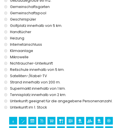
Gebäudegröße 95 m2.
Staubsauger, Bügeleisen und Bügelbrett
Gemeinschaftsgarten
Bettwäsche und Handtücher
Gemeinschaftspool
24-Stunden-Notdienst
Elektrische Heizung
Geschirrspüler
Zusatzbett (auf Anfrage)
Golfplatz innerhalb von 5 km.
Handtücher
Ausstattung und Dienstleistungen gegen Aufpreis
Heizung
Flughafentransfer
Internetanschluss
Kinderbett (auf Anfrage)
Klimaanlage
Sportmöglichkeiten
Mikrowelle
Nichtraucher-Unterkunft
Tennis, Golf und Reiten (innerhalb von 5 Kilometern von der
Reitschule innerhalb von 5 km.
Wohnung)
Satelliten-/Kabel-TV
Strand innerhalb von 200 m.
Supermarkt innerhalb von 1 km.
Tennisplatz innerhalb von 2 km.
Unterkunft geeignet für die angegebene Personenanzahl.
Unterkunft im 1. Stock